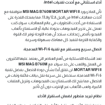
أداء استثنائي مع أحدث تقنيات Intel:
تأتي الماذربورد
MSI MAG B760M MORTAR WIFI II
متوافقة مع
أحدث معالجات Intel من الجيل الـ12 والـ13، مما يمنحك القدرة على
الاستفادة من أحدث التطورات في عالم المعالجات. سواء كنت
تعمل على تحرير الفيديوهات بجودة عالية، أو الاستمتاع بألعاب
الفيديو بأقصى إعدادات، ستجد أن هذه اللوحة توفر لك القوة
والكفاءة اللازمة لتنفيذ كل مهامك بسهولة وسرعة.
اتصال سريع ومستقر مع تقنية Wi-Fi 6 المدمجة:
تعد الشبكة اللاسلكية من أهم العناصر التي يعتمد عليها الكثيرون
في العمل واللعب على حد سواء. مع
MSI MAG B760M
MORTAR WIFI II
، لن تقلق أبدًا بشأن جودة الاتصال. بفضل تقنية
Wi-Fi 6 المدمجة، ستحصل على سرعة نقل بيانات فائقة وثبات في
الاتصال، مما يتيح لك الاستمتاع ببث الفيديوهات، وتنزيل الملفات
الكبيرة، ولعب الألعاب عبر الإنترنت دون أي تأخير.
نظام تبريد متطور لضمان استقرار الأداء: