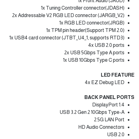
1x Front Audio (JAUD)
1x Tuning Controller connector(JDASH)
2x Addressable V2 RGB LED connector (JARGB_V2)
1x RGB LED connector(JRGB)
1x TPM pin header(Support TPM 2.0)
1x USB4 card connector (JTBT_U4_1, supports RTD3)
4x USB 2.0 ports
2x USB 5Gbps Type A ports
1x USB 10Gbps Type C ports
LED FEATURE
4x EZ Debug LED
BACK PANEL PORTS
DisplayPort 1.4
USB 3.2 Gen 2 10Gbps Type-A
2.5G LAN Port
HD Audio Connectors
USB 2.0