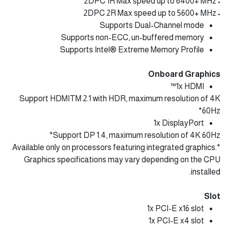
• 2DPC 1R Max speed up to 6400+ MHz
• 2DPC 2R Max speed up to 5600+ MHz
Supports Dual-Channel mode
Supports non-ECC, un-buffered memory
Supports Intel® Extreme Memory Profile
Onboard Graphics
1x HDMI™
Support HDMITM 2.1 with HDR, maximum resolution of 4K
60Hz*
1x DisplayPort
Support DP 1.4, maximum resolution of 4K 60Hz*
*Available only on processors featuring integrated graphics.
Graphics specifications may vary depending on the CPU
installed.
Slot
1x PCI-E x16 slot
1x PCI-E x4 slot