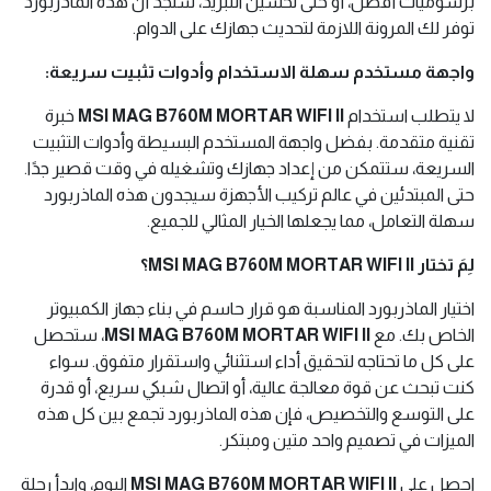
برسوميات أفضل، أو حتى تحسين التبريد، ستجد أن هذه الماذربورد
توفر لك المرونة اللازمة لتحديث جهازك على الدوام.
واجهة مستخدم سهلة الاستخدام وأدوات تثبيت سريعة:
لا يتطلب استخدام
MSI MAG B760M MORTAR WIFI II
خبرة
تقنية متقدمة. بفضل واجهة المستخدم البسيطة وأدوات التثبيت
السريعة، ستتمكن من إعداد جهازك وتشغيله في وقت قصير جدًا.
حتى المبتدئين في عالم تركيب الأجهزة سيجدون هذه الماذربورد
سهلة التعامل، مما يجعلها الخيار المثالي للجميع.
لِمَ تختار MSI MAG B760M MORTAR WIFI II؟
اختيار الماذربورد المناسبة هو قرار حاسم في بناء جهاز الكمبيوتر
الخاص بك. مع
MSI MAG B760M MORTAR WIFI II
، ستحصل
على كل ما تحتاجه لتحقيق أداء استثنائي واستقرار متفوق. سواء
كنت تبحث عن قوة معالجة عالية، أو اتصال شبكي سريع، أو قدرة
على التوسع والتخصيص، فإن هذه الماذربورد تجمع بين كل هذه
الميزات في تصميم واحد متين ومبتكر.
احصل على
MSI MAG B760M MORTAR WIFI II
اليوم، وابدأ رحلة