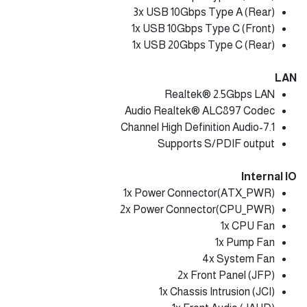
3x USB 10Gbps Type A (Rear)
1x USB 10Gbps Type C (Front)
1x USB 20Gbps Type C (Rear)
LAN
Realtek® 2.5Gbps LAN
Audio Realtek® ALC897 Codec
7.1-Channel High Definition Audio
Supports S/PDIF output
Internal IO
1x Power Connector(ATX_PWR)
2x Power Connector(CPU_PWR)
1x CPU Fan
1x Pump Fan
4x System Fan
2x Front Panel (JFP)
1x Chassis Intrusion (JCI)