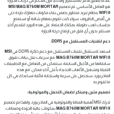
عندما يتعلق الأمر بالاستقرار والأداء، فإن التحكم في درجات الحرارة
هو العامل الأساسي. تم تصميم
MSI MAG B760M MORTAR
WIFI II
بنظام تبريد متطور يضمن بقاء مكونات جهازك باردة حتى
في أقصى الظروف. سواء كنت تقوم بمهام شاقة أو تستمتع
بجلسات لعب طويلة، يمكنك الاعتماد على هذه البورد لتقديم أداء
مستقر بدون أي قلق من ارتفاع درجة الحرارة.
دعم لتقنيات المستقبل مع DDR5:
استعد لاستقبال تقنيات المستقبل مع دعم ذاكرة DDR5 في
MSI
MAG B760M MORTAR WIFI II
. مع سرعات نقل بيانات تفوق
سابقاتها من الأجيال السابقة، ستتمكن من التعامل مع التطبيقات
الثقيلة وتشغيل الألعاب الجديدة بأعلى أداء ممكن. مع هذه
الماذربورد، ستحصل على سرعة واستجابة فائقة تساعدك في كل
ما تقوم به.
تصميم متين ومبتكر لضمان التحمل والموثوقية:
تدرك MSI أهمية المتانة والموثوقية في الماذربورد، ولهذا تم تصميم
MAG B760M MORTAR WIFI II
بمكونات عالية الجودة وضمانات