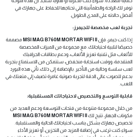
حماية متعددة. سواء كنت محترفًا أو هاويًا، ستجد أن هذه اللوحة
توفر لك الراحة والطمأنينة التي تحتاجها للحفاظ على جهازك في
أفضل حالاته على المدى الطويل.
تجربة لعب مخصصة للجيمرز:
إذا كنت جيمر، فإن
MSI MAG B760M MORTAR WIFI II
مصممة
خصيصًا لتلبية احتياجاتك. مع مجموعة من الميزات المخصصة
للألعاب مثل تقنية تعزيز الألعاب، ودعم بطاقات الجرافيك
المتقدمة، ووقت استجابة منخفض، ستتمكن من الاستمتاع بتجربة
لعب سلسة وخالية من التأخير. بالإضافة إلى ذلك، تأتي هذه البورد
بدعم للصوت عالي الدقة لتجربة صوتية غامرة تضيف إلى متعتك في
اللعب.
قابلية التوسع والتخصيص لاحتياجاتك المستقبلية:
من خلال مجموعة متنوعة من فتحات التوسعة ودعم العديد من
مكونات الجهاز، تتيح لك
MSI MAG B760M MORTAR WIFI II
تخصيص جهازك بشكل يناسب احتياجاتك الحالية والمستقبلية.
سواء كنت ترغب في إضافة المزيد من التخزين، أو تعزيز الأداء