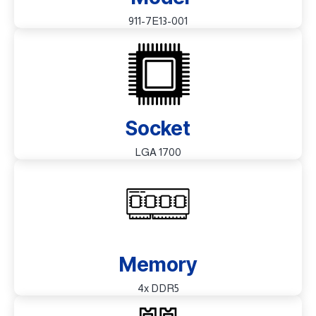
911-7E13-001
Socket
LGA 1700
Memory
4x DDR5