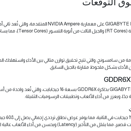
فوق التوقعات
بتقنيات محسّنة مثل الجيل الثان
ت باستخدام تقنية 8 نانومتر المتقدمة من سامسونج، والتي تتيح تحقيق توازن مثالي بين الأدا
لأداء بشكل ملحوظ مقارنة بالجيل السابق.
يأتي كرت GIGABYTE RTX™ 4080 SUPER GAMING OC 16G بذاكرة GDDR6X
جدًا، ويعزز من أداء الألعاب وتطبيقات الرسوميات الثقيلة.
تتميز ذاكر
Latency) ويحسن من أداء الألعاب عالية الدقة.