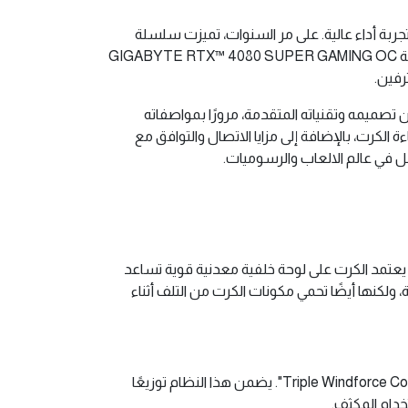
جربة أداء عالية. على مر السنوات، تميزت سلسلة
بطاقات الرسومات RTX من NVIDIA بتقديم تقنيات متقدمة وأداء قوي يضعها في قمة التفضيلات. ومع إطلاق كرت الشاشة GIGABYTE RTX™ 4080 SUPER GAMING OC
من تصميمه وتقنياته المتقدمة، مرورًا بمواصفاته
 الكرت، بالإضافة إلى مزايا الاتصال والتوافق مع
ل في عالم الالعاب والرسوميات.
ة تضمن متانة طويلة الأمد. يعتمد الكرت على لوحة خلفية معدنية قوية تساعد
 ولكنها أيضًا تحمي مكونات الكرت من التلف أثناء
واحدة من أبرز الميزات التي تميز هذا الكرت هي نظام التبريد المتقدم المكون من ثلاث مراوح، والذي يُعرف باسم "Triple Windforce Cooling System". يضمن هذا النظام توزيعًا
خدام المكثف.