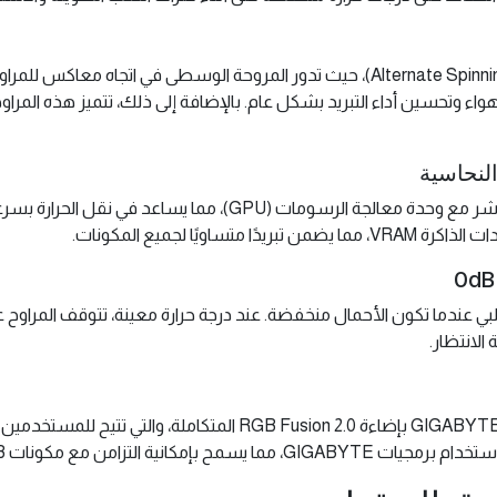
تعمل مراوح الكرت الثلاثة بتكنولوجيا الدوران البديل (Alternate Spinning)، حيث تدور المرو
 الهواء وتحسين أداء التبريد بشكل عام. بالإضافة إلى ذلك، تتميز هذه ا
يحتوي الكرت على أنابيب حرارية نحاسية ذات اتصال مباشر مع وحدة معا
يًا لجميع المكونات.
لانتظار.
يمتاز كرت GIGABYTE RTX™ 4080 SUPER GAMING OC 16G بإضاءة 2.0
RG الأخرى للحصول على مظهر موحد وأنيق.