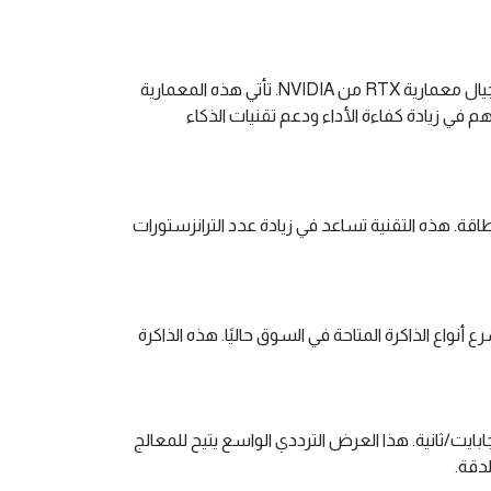
يعتمد كرت GIGABYTE RTX™ 4080 SUPER GAMING OC 16G على معمارية NVIDIA Ampere المتقدمة، والتي تُعد ثاني أجيال معمارية RTX من NVIDIA. تأتي هذه المعمارية
ي من أنوية تتبع الأشعة (RT Cores) والجيل الثالث من أنوية التنسور (Tensor Cores)، مما يساهم في زيادة كفاءة الأداء ودعم تقنيات الذكاء
ء واستهلاك الطاقة. هذه التقنية تساعد في زيادة عدد الترانزستورات
 بسعة 16 جيجابايت، والتي تُعد واحدة من أسرع أنواع الذاكرة المتاحة في السوق حاليًا. هذه الذاكرة
ة GDDR6X بسرعات نقل بيانات تصل إلى 19 جيجابت في الثانية، مما يوفر عرض نطاق ترددي إجمالي يصل إلى 608 جيجابايت/ثانية. هذا العرض الترددي الواسع يتيح للمعالج