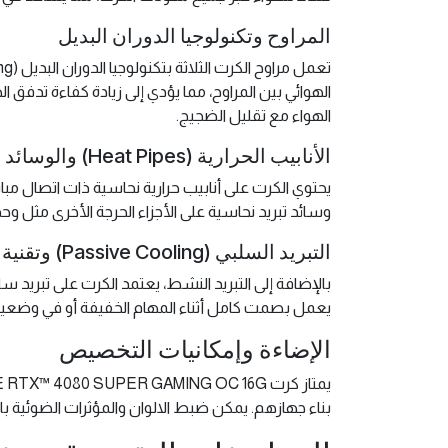
المراوح وتكنولوجيا الدوران البديل
الهوائي بين المراوح، مما يؤدي إلى زيادة كفاءة تدفق
الهواء مع تقليل الضجيج.
الأنابيب الحرارية (Heat Pipes) والوسائد النحاسية
وسائد تبريد نحاسية على الأجزاء الحرجة الأخرى مثل وحدات الذاكرة VRAM، مما يضمن تبريدًا متساو
التبريد السلبي (Passive Cooling) وتقنية 0dB
يعمل بصمت كامل أثناء المهام الخفيفة أو في وضعية ا
الإضاءة وإمكانيات التخصيص
بناء جهازهم. يمكن ضبط الالوان والمؤثرات الضوئية باستخدام برمجيات GIGABYTE، مما يسمح بإمكانية التزامن مع مكونات B