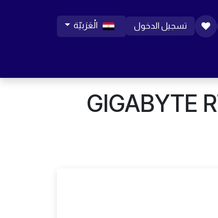
الْعَرَبيّة
تسجيل الدخول
ورات موبايل
مساعدة
المدونة
الوظائف
GIGABYTE RTX 4080 