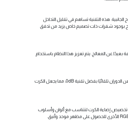
حة الوسطى في اتجاه معاكس للمراوح الجانبية. هذه التقنية تساهم في تقليل التداخل
لمراوح بوجود شفرات ذات تصميم خاص يزيد من تدفق
لجة الرسومات (GPU)، مما يساعد في نقل الحرارة بسرعة بعيدًا عن المعالج. يتم تعزيز هذا النظام باستخدام
بالإضافة إلى التبريد النشط، يعتمد الكرت على تبريد سلبي عندما تكون الأحمال منخفضة. عند درجة حرارة معينة، تتوقف المراوح عن الدوران تلقائيًا بفضل تقنية 0dB، مما يجعل الكرت
RGB Fusion  المتكاملة، والتي تتيح للمستخدمين تخصيص إضاءة الكرت لتتناسب مع ألوان وأسلوب