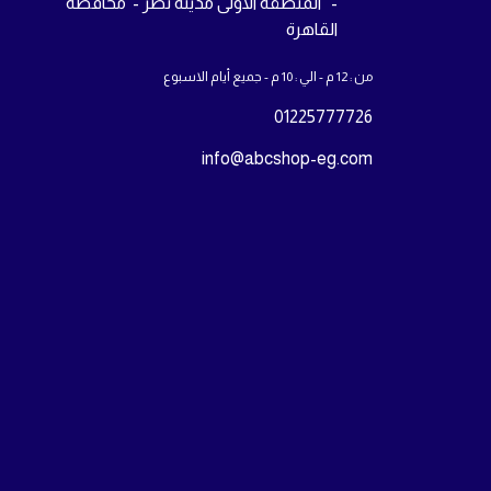
- المنطقة الاولى مدينة نصر - محافظة
القاهرة
من : 12 م - الي : 10 م - جميع أيام الاسبوع
01225777726
info@abcshop-eg.com