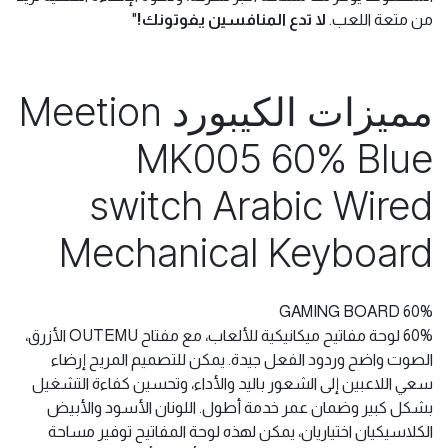
"
استعد للتحدي!
كيبورد Meetion MK005 الميكانيكي 60% هو
سلاحك السري في عالم الألعاب. بمفاتيحه الزرقاء السريعة
الاستجابة وشكله الأنيق، ستحقق انتصارات ساحقة. تصميمه
المضغوط يوفر لك مساحة أكبر للحركة، ودعوة الإضاءة الخلفية تزيد
من متعة اللعب.
لا تدع المنافسين يفوتونك!
"
مميزات الكيبورد Meetion
MK005 60% Blue
switch Arabic Wired
Mechanical Keyboard
60% GAMING BOARD
60% لوحة مفاتيح ميكانيكية للألعاب، مع مفتاح OUTEMU الأزرق،