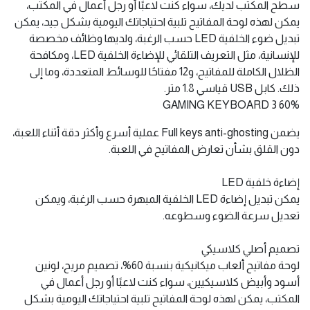
الصوت واضح وردود الفعل جيدة. يمكن للتصميم المريح إرضاء
سعي اللاعبين إلى الشعور باليد والأداء، وتحسين كفاءة التشغيل
بشكل كبير وضمان عمر خدمة أطول. اللونان الأسود والأبيض
الكلاسيكيان اختياريان، يمكن لهذه لوحة المفاتيح توفير مساحة
سطح المكتب لديك، سواء كنت لاعبًا أو رجل أعمال في المكتب،
يمكن لهذه لوحة المفاتيح تلبية احتياجاتك اليومية بشكل جيد، يمكن
تبديل ضوء الخلفية LED حسب الرغبة، ولديها وظائف مخصصة
للإنسانية، مثل التعريف التلقائي للإضاءة الخلفية LED، ومكافحة
الظلال الكاملة للمفاتيح، و12 مفتاحًا للوسائط المتعددة، وما إلى
ذلك. كابل USB قياسي 1.8 متر.
60% GAMING KEYBOARD 3
يضمن Full keys anti-ghosting عملية أسرع وأكثر دقة أثناء اللعبة،
دون القلق بشأن تعارض المفاتيح في اللعبة.
إضاءة خلفية LED
يمكن تبديل إضاءة LED الخلفية المبهرة حسب الرغبة، ويمكن
تعديل سرعة الضوء وسطوعه.