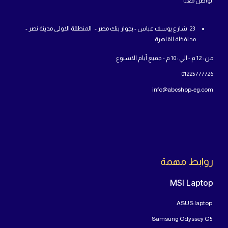
سياسة الشحن
من
نحن
تواص
ل معنا
23 شارع يوسف عباس - بجوار بنك مصر - المنطقة الاولى مدينة نصر -
محافظة القاهرة
من : 12 م - الي : 10 م - جميع أيام الاسبوع
01225777726
info@abcshop-eg.com
روابط مهمة