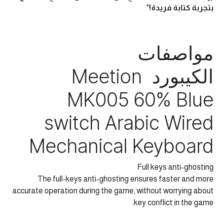
"
أضف لمسة شخصية إلى جهازك!
كيبورد Meetion MK005
الميكانيكي 60% هو أكثر من مجرد أداة للكتابة. تصميمه الصغير
والأنيق يجعله قطعة فنية تزين مكتبك. مع مفاتيحه الزرقاء المريحة
وإضاءته الخلفية، ستستمتع بكل ضغطة على المفتاح.
استمتع
بتجربة كتابة فريدة!
"
مواصفات
الكيبورد Meetion
MK005 60% Blue
switch Arabic Wired
Mechanical Keyboard
Full keys anti-ghosting