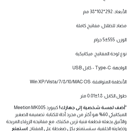
اللون: أسود/أبيض
عدد المفاتيح: 61/62
الأبعاد: 292*102*38 مم
مضاد للظلال: مفاتيح كاملة
الوزن: 555±5 جرام
نوع لوحة المفاتيح: ميكانيكية
الواجهة: Type-C - كابل USB
الأنظمة المتوافقة: Win XP/Vista/7/8/10/MAC OS
طول الكابل: 1.8±0.01 متر