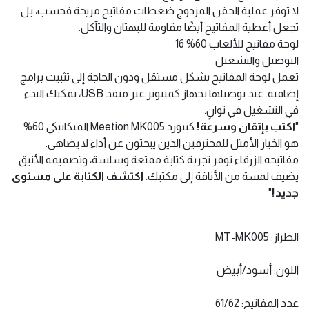
متطلبات السيناريوهات المختلفة والمجموعات المختلفة من
الأشخاص.
لوحة مفاتيح للألعاب 60% 15
أغطية مفاتيح ذات حقن مزدوج
لا توفر عملية الحقن المزدوج ضغطات مفاتيح مريحة فحسب، بل
تجعل أغطية المفاتيح أيضًا مقاومة للبهتان والتآكل.
لوحة مفاتيح للألعاب 60% 16
التوصيل والتشغيل
تعمل لوحة المفاتيح بشكل مستقل ودون الحاجة إلى تثبيت برامج
إضافية. عند توصيلها بجهاز كمبيوتر عبر منفذ USB، يمكنك البدء
في التشغيل في ثوانٍ.
"
اكتب بإتقان وسرعة!
كيبورد Meetion MK005 الميكانيكي 60%
هو الخيار الأمثل للمحترفين الذين يبحثون عن أداء لا يضاهى.
مفاتيحه الزرقاء توفر تجربة كتابة ممتعة وسلسة، وتصميمه الأنيق
يضيف لمسة من الأناقة إلى مكتبك.
اكتشف الكتابة على مستوى
جديد!
"
الطراز: MT-MK005