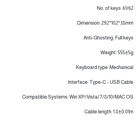
Model: MT-MK005
Color: Black\White
No. of keys: 61/62
Dimension: 292*102*38mm
Anti-Ghosting: Full keys
Weight: 555±5g
Keyboard type :Mechanical
Interface: Type-C - USB Cable
Compatible Systems: Win XP/Vista/7/8/10/MAC OS