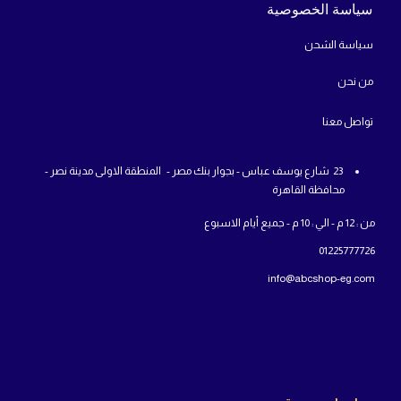
سياسة الخصوصية
سياسة الشحن
من
نحن
تواص
ل معنا
23 شارع يوسف عباس - بجوار بنك مصر - المنطقة الاولى مدينة نصر -
محافظة القاهرة
من : 12 م - الي : 10 م - جميع أيام الاسبوع
01225777726
info@abcshop-eg.com