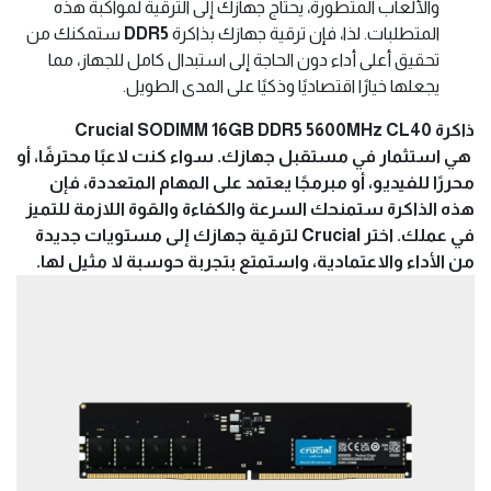
والألعاب المتطورة، يحتاج جهازك إلى الترقية لمواكبة هذه
المتطلبات. لذا، فإن ترقية جهازك بذاكرة
DDR5
ستمكنك من
تحقيق أعلى أداء دون الحاجة إلى استبدال كامل للجهاز، مما
يجعلها خيارًا اقتصاديًا وذكيًا على المدى الطويل.
ذاكرة Crucial SODIMM 16GB DDR5 5600MHz CL40
هي استثمار في مستقبل جهازك. سواء كنت لاعبًا محترفًا، أو
محررًا للفيديو، أو مبرمجًا يعتمد على المهام المتعددة، فإن
هذه الذاكرة ستمنحك السرعة والكفاءة والقوة اللازمة للتميز
في عملك. اختر Crucial لترقية جهازك إلى مستويات جديدة
من الأداء والاعتمادية، واستمتع بتجربة حوسبة لا مثيل لها.