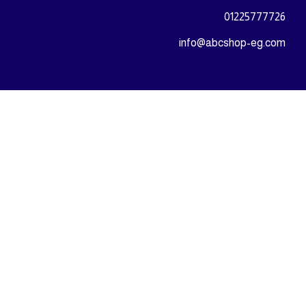
01225777726
info@abcshop-eg.com
روابط مهمة
MSI Laptop
ASUS laptop
Samsung Odyssey G5
اللوحة الأم
المعالج