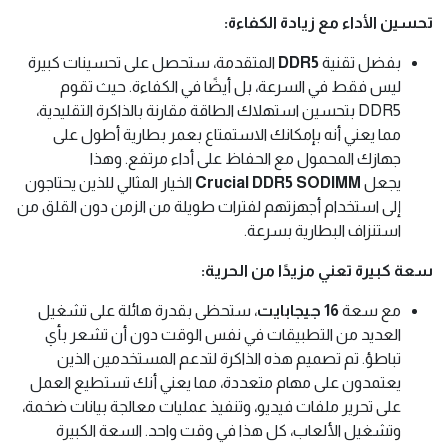
تحسين الأداء مع زيادة الكفاءة:
بفضل تقنية
DDR5
المتقدمة، ستحصل على تحسينات كبيرة
ليس فقط في السرعة، بل أيضًا في الكفاءة. حيث تقوم
DDR5 بتحسين استهلاك الطاقة مقارنة بالذاكرة التقليدية،
مما يعني أنه بإمكانك الاستمتاع بعمر بطارية أطول على
جهازك المحمول مع الحفاظ على أداء مرتفع. وهذا
يجعل
Crucial DDR5 SODIMM
الخيار المثالي للذين يحتاجون
إلى استخدام أجهزتهم لفترات طويلة من الزمن دون القلق من
استنزاف البطارية بسرعة.
سعة كبيرة تعني مزيدًا من الحرية:
مع سعة
16 جيجابايت
، ستحظى بقدرة هائلة على تشغيل
العديد من التطبيقات في نفس الوقت دون أن تشعر بأي
تباطؤ. تم تصميم هذه الذاكرة لتدعم المستخدمين الذين
يعتمدون على مهام متعددة، مما يعني أنك تستطيع العمل
على تحرير ملفات فيديو، وتنفيذ عمليات معالجة بيانات ضخمة،
وتشغيل الألعاب، كل هذا في وقت واحد. السعة الكبيرة