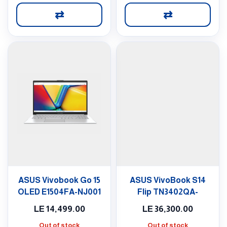
⇄
⇄
ASUS Vivobook Go 15
ASUS VivoBook S14
OLED E1504FA-NJ001
Flip TN3402QA-
LZ005W
LE
14,499.00
LE
36,300.00
Out of stock
Out of stock