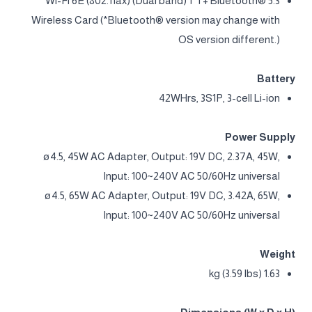
Wi-Fi 6E (802.11ax) (Dual band) 1*1 + Bluetooth® 5.3
Wireless Card (*Bluetooth® version may change with
OS version different.)
Battery
42WHrs, 3S1P, 3-cell Li-ion
Power Supply
ø4.5, 45W AC Adapter, Output: 19V DC, 2.37A, 45W,
Input: 100~240V AC 50/60Hz universal
ø4.5, 65W AC Adapter, Output: 19V DC, 3.42A, 65W,
Input: 100~240V AC 50/60Hz universal
Weight
1.63 kg (3.59 lbs)