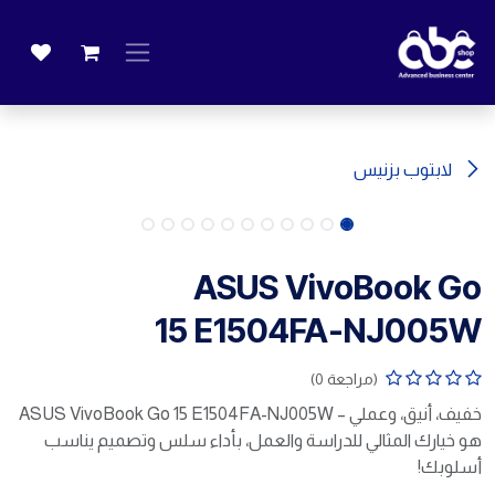
خطي للذهاب إلى المحتوى
لابتوب بزنيس
ASUS VivoBook Go
15 E1504FA-NJ005W
(مراجعة 0)
خفيف، أنيق، وعملي – ASUS VivoBook Go 15 E1504FA-NJ005W
هو خيارك المثالي للدراسة والعمل، بأداء سلس وتصميم يناسب
أسلوبك!