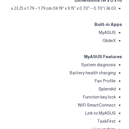
Dimensions (W x D x H)
36.03 x 23.25 x 1.79 ~ 1.79 cm (14.19" x 9.15" x 0.70" ~ 0.70")
Built-in Apps
MyASUS
GlideX
MyASUS Features
System diagnosis
Battery health charging
Fan Profile
Splendid
Function key lock
WiFi SmartConnect
Link to MyASUS
TaskFirst