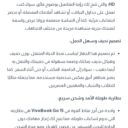
HD
، والتي تتيح لك رؤية التفاصيل بوضوح فائق، سواء كنت
تعمل على جداول البيانات، أو تشاهد أفلامك المفضلة، أو تحضر
اجتماعات مرئية. كما أن الشاشة مصممة بزوايا عرض واسعة
لتمنحك تجربة مشاهدة مريحة من مختلف الاتجاهات.
تصميم نحيف وسهل الحمل:
تم تصميم هذا الجهاز ليناسب نمط الحياة المتنقل. بوزن خفيف
وهيكل نحيف، يمكنك وضعه بسهولة في حقيبتك والتنقل به
أينما ذهبت – سواء إلى الجامعة، المكتب، أو حتى أثناء السفر. كما
يتميز بمظهر أنيق يعكس شخصية مستخدمه، مما يجعله مثاليًا
للطلاب والشباب والمهنيين العصريين.
بطارية طويلة الأمد وشحن سريع:
واحدة من أبرز نقاط القوة في
VivoBook Go 15
هي بطاريته
التي تدوم لساعات طويلة، مما يتيح لك إنجاز مهامك دون
الحاجة للبحث المستمر عن مصدر كهرباء. ومع ميزة الشحن