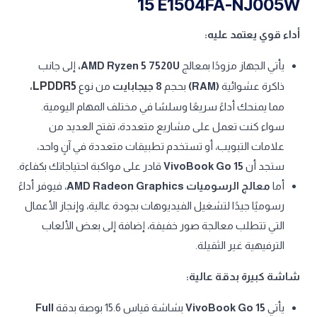
15 E1504FA-NJ005W
أداء قوي يعتمد عليه:
يأتي الجهاز مزودًا بمعالج
AMD Ryzen 5 7520U
،
إلى جانب
ذاكرة عشوائية
(RAM)
بحجم
8 جيجابايت
من نوع
LPDDR5
،
مما يمنحك أداءً سريعًا وسلسًا في مختلف المهام اليومية.
سواء كنت تعمل على مشاريع متعددة، تفتح العديد من
علامات التبويب، أو تستخدم تطبيقات متعددة في آنٍ واحد،
ستجد أن
VivoBook Go 15
قادر على مواكبة احتياجاتك بكفاءة.
أما
معالج الرسوميات AMD Radeon Graphics
، فيوفر أداءً
رسوميًا جيدًا لتشغيل الفيديوهات بجودة عالية، وإنجاز الأعمال
التي تتطلب معالجة صور خفيفة، إضافة إلى بعض الألعاب
الترفيهية غير الثقيلة.
شاشة كبيرة بدقة عالية:
يأتي
VivoBook Go 15
بشاشة قياس 15.6 بوصة بدقة
Full