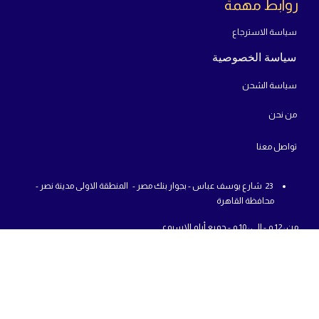
روابط مهمة
سياسة الاسترجاع
سياسة الخصوصية
سياسة الشحن
من
نحن
تواص
ل معنا
23 شارع يوسف عباس - بجوار بنك مصر - المنطقة الاولى مدينة نصر -
محافظة القاهرة
من : 12 م - الي : 10 م - جميع أيام الاسبوع
01225777726
info@abcshop-eg.com