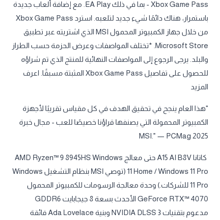
Xbox Game Pass - بما في ذلك EA Play. مع إضافة ألعاب جديدة
باستمرار، هناك دائمًا شيء جديد لتلعبه. استرد Xbox Game Pass
من خلال جهاز الكمبيوتر المحمول MSI الذي اشتريته عبر تطبيق
Microsoft Store. *تختلف المواصفات وعرض الحزمة حسب الطراز
والبلد. يرجى الرجوع إلى المواصفات النهائية للمنتج الذي تم شراؤه
للحصول على تفاصيل Xbox Game Pass المثبتة مسبقًا. اعرف
المزيد
"هذا العام ينجح في تحقيق الهدف في كل مقياس تقريبًا لأجهزة
الكمبيوتر المحمولة التي يصنفها قراؤنا خصيصًا للعب - مجال خبرة
MSI." — PCMag 2025
كاتانا A15 AI B8V حتى معالج AMD Ryzen™ 9 8945HS Windows
11 Home / Windows 11 Pro (توصي MSI بنظام التشغيل Windows
11 Pro للشركات.) وحدة معالجة الرسومات للكمبيوتر المحمول
GeForce RTX™ 4070 الأحدث بسعة 8 جيجابايت GDDR6
مدعوم بتقنيات NVIDIA DLSS 3 وبنية Ada Lovelace فائقة