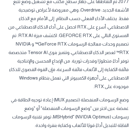
2077 تم التقاطها على جهاز سطح مكتب مع تشغيل وضع تتبع
الأشعة الجديد: Overdrive، وهي معروضة لأغراض توضيحية
فقط. يختلف الأداء الفعلي حسب النظام. إلى الأمام مع الذكاء
الاصطناعي، أسرع على RTX احصل على أداء الذكاء الاصطناعي من
المستوى التالي على GEFORCE RTX. اكتشف ميزة RTX AI. تم
تصميم وحدات معالجة الرسومات GeForce RTX™ و NVIDIA
RTX™ لعصر الذكاء الاصطناعي، وتتميز بنوى Tensor AI متخصصة
توفر أداءً متطورًا وقدرات ثورية. من الإبداع المحسن والإنتاجية
فائقة الكفاءة إلى الألعاب فائقة السرعة، فإن القوة القصوى للذكاء
الاصطناعي على أجهزة الكمبيوتر التي تعمل بنظام Windows
موجودة على RTX.
وضع الرسومات المنفصلة (تصميم MUX) إعادة توجيه الطاقة في
غمضة عين اختر بين "وضع الرسومات المنفصلة" أو "وضع
رسومات MSHybrid" (NVIDIA Optimus)، توفر تقنية الرسومات
القابلة للتبديل أداءً قويًا للألعاب وكفاءة بنقرة واحدة.