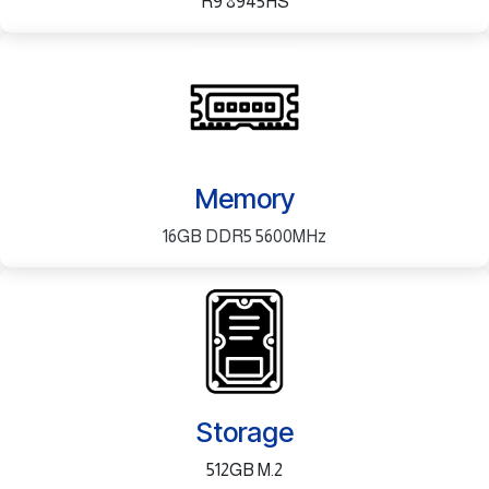
R9 8945HS
Memory
16GB DDR5 5600MHz
Storage
512GB M.2