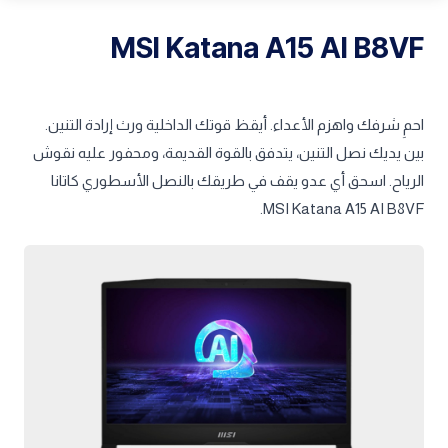
MSI Katana A15 AI B8VF
احمِ شرفك واهزم الأعداء. أيقظ قوتك الداخلية ورث إرادة التنين.
بين يديك نصل التنين، يتدفق بالقوة القديمة، ومحفور عليه نقوش
الرياح. اسحق أي عدو يقف في طريقك بالنصل الأسطوري كاتانا
MSI Katana A15 AI B8VF.