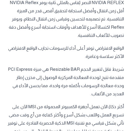
NVIDIA REFLEX النصر يُقاس بالمللي ثانية يوفر NVIDIA Reflex
أقل زمن انتقال وأفضل استجابة لتحقيق أقصى قدر من الميزة
التنافسية. تم تصميمه لتحسين وقياس زمن انتقال النظام، ويوفر
Reflex اكتسابًا أسرع للأهداف وأوقات استجابة أسرع وأفضل دقة
تصويب للألعاب التنافسية.
الواقع الافتراضي توفر أعلى أداء للرسومات تجارب الواقع الافتراضي
الأكثر سلاسة وغامرة.
شريط قابل لتغيير الحجم Resizable BAR هي ميزة PCI Express
متقدمة تتيح لوحدة المعالجة المركزية الوصول إلى مخزن إطار
وحدة معالجة الرسومات بأكمله مرة واحدة، مما يحسن الأداء في
العديد من الألعاب.
أكثر ذكاءً الآن تعمل أجهزة الكمبيوتر المحمولة من MSI الآن على
تسريع العمل واللعب بشكل أسرع وأكثر كفاءة من أي وقت مضى.
تأتي بشكل قياسي مع تقنية MSI الذكية الحصرية القادرة على توفير