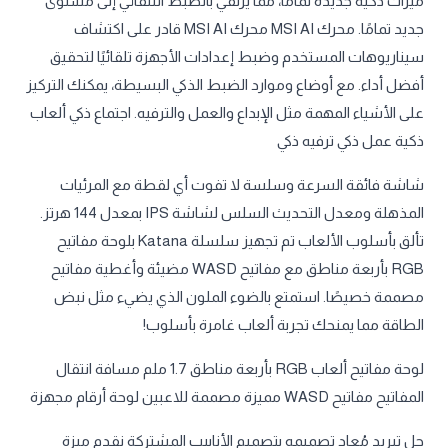
ميزات ذكية جديدة تمامًا، مما يرتقي بالضبط التلقائي إلى مستوى
جديد تمامًا. محرك MSI AI محرك MSI AI قادر على اكتشاف
سيناريوهات المستخدم وضبط إعدادات الأجهزة تلقائيًا لتحقيق
أفضل أداء. مع أوضاع وموارد الضبط الذكي البسيطة، يمكنك التركيز
على الأشياء المهمة مثل الإبداع والعمل والترفيه. اجتماع ذكي ألعاب
ذكية عمل ذكي ترفيه ذكي
شاشة فائقة السرعة وسلسة لا تفوت أي لقطة مع المرئيات
المذهلة ومعدل التحديث السلس لشاشة IPS بمعدل 144 هرتز.
تألق بأسلوب الألعاب تم تجهيز سلسلة Katana بلوحة مفاتيح
RGB بأربعة مناطق مع مفاتيح WASD مضيئة وأغطية مفاتيح
مصممة خصيصًا. استمتع بالضوء الملون الذي يضيء مثل نبض
الطاقة مما يمنحك تجربة ألعاب غامرة بأسلوب!
لوحة مفاتيح ألعاب RGB بأربعة مناطق 1.7 ملم مسافة انتقال
المفاتيح مفاتيح WASD مميزة مصممة للاعبين لوحة أرقام مجهزة
حل تبريد مُعاد تصميمه بتصميم الأنابيب المشتركة نقدم ميزة