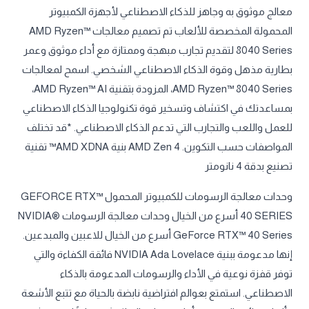
معالج موثوق به وجاهز للذكاء الاصطناعي لأجهزة الكمبيوتر
المحمولة المخصصة للألعاب تم تصميم معالجات AMD Ryzen™
8040 Series لتقديم تجارب مبهجة وممتازة مع أداء موثوق وعمر
بطارية مذهل وقوة الذكاء الاصطناعي الشخصي. اسمح لمعالجات
AMD Ryzen™ 8040 Series، المزودة بتقنية AMD Ryzen™ AI،
بمساعدتك في اكتشاف وتسخير قوة تكنولوجيا الذكاء الاصطناعي
للعمل واللعب والتجارب التي تدعم الذكاء الاصطناعي. *قد تختلف
المواصفات حسب التكوين. AMD Zen 4 بنية AMD XDNA™ تقنية
تصنيع بدقة 4 نانومتر
وحدات معالجة الرسومات للكمبيوتر المحمول GEFORCE RTX™
40 SERIES أسرع من الخيال وحدات معالجة الرسومات NVIDIA®
GeForce RTX™ 40 Series أسرع من الخيال للاعبين والمبدعين.
إنها مدعومة ببنية NVIDIA Ada Lovelace فائقة الكفاءة والتي
توفر قفزة نوعية في الأداء والرسومات المدعومة بالذكاء
الاصطناعي. استمتع بعوالم افتراضية نابضة بالحياة مع تتبع الأشعة