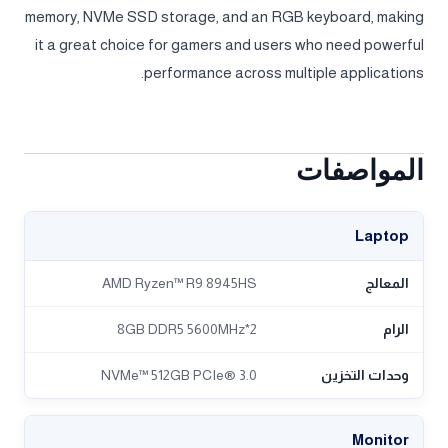
memory, NVMe SSD storage, and an RGB keyboard, making
it a great choice for gamers and users who need powerful
performance across multiple applications.
المواصفات
Laptop
المعالج
AMD Ryzen™ R9 8945HS
الرام
2*8GB DDR5 5600MHz
وحدات التخزين
NVMe™ 512GB PCIe® 3.0
Monitor