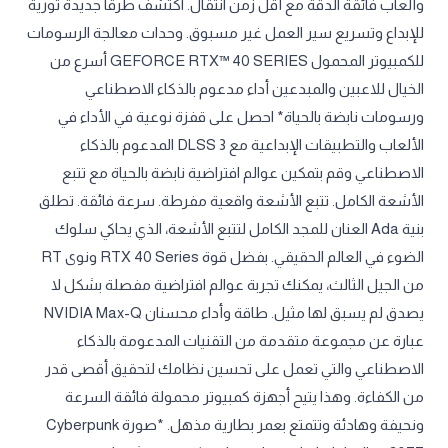
وألعاب فائقة الدقة مع أقل زمن انتقال. اكتشف طرقًا جديدة ثورية
للإبداع وتسريع سير العمل غير مسبوق. وحدات معالجة الرسومات
للكمبيوتر المحمول GEFORCE RTX™ 40 SERIES أسرع من
الخيال للاعبين والمبدعين أداء مدعوم بالذكاء الاصطناعي
ورسومات نابضة بالحياة* احصل على قفزة نوعية في الأداء في
الألعاب والتطبيقات الإبداعية مع DLSS 3 المدعوم بالذكاء
الاصطناعي وقم بتمكين عوالم افتراضية نابضة بالحياة مع تتبع
الأشعة الكامل. تتبع الأشعة واقعية مفرطة. سرعة فائقة. تطلق
بنية Ada العنان للمجد الكامل لتتبع الأشعة، الذي يحاكي سلوك
الضوء في العالم الحقيقي. بفضل قوة RTX 40 Series ونوى RT
من الجيل الثالث، يمكنك تجربة عوالم افتراضية مفصلة بشكل لا
يصدق لم يسبق لها مثيل. طاقة وأداء محسنان NVIDIA Max-Q
عبارة عن مجموعة متقدمة من التقنيات المدعومة بالذكاء
الاصطناعي والتي تعمل على تحسين نظامك لتحقيق أقصى قدر
من الكفاءة. وهذا يتيح أجهزة كمبيوتر محمولة فائقة السرعة
ونحيفة وهادئة وتتمتع بعمر بطارية مذهل. *صورة Cyberpunk