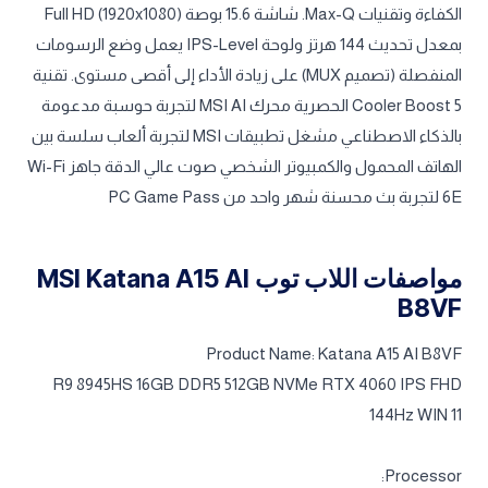
الكفاءة وتقنيات Max-Q. شاشة 15.6 بوصة Full HD (1920x1080)
بمعدل تحديث 144 هرتز ولوحة IPS-Level يعمل وضع الرسومات
المنفصلة (تصميم MUX) على زيادة الأداء إلى أقصى مستوى. تقنية
Cooler Boost 5 الحصرية محرك MSI AI لتجربة حوسبة مدعومة
بالذكاء الاصطناعي مشغل تطبيقات MSI لتجربة ألعاب سلسة بين
الهاتف المحمول والكمبيوتر الشخصي صوت عالي الدقة جاهز Wi-Fi
6E لتجربة بث محسنة شهر واحد من PC Game Pass
مواصفات اللاب توب MSI Katana A15 AI
B8VF
Product Name: Katana A15 AI B8VF
R9 8945HS 16GB DDR5 512GB NVMe RTX 4060 IPS FHD
144Hz WIN 11
Processor: