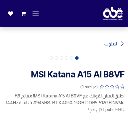
خطي للذهاب إلى المحتوى
لابتوب
MSI Katana A15 AI B8VF
(مراجعة 0)
اطلق العنان لقوتك مع MSI Katana A15 AI B8VF! معالج R9
8945HS، RTX 4060، 16GB DDR5، 512GB NVMe، شاشة 144Hz
FHD. جاهز لكل تحدٍ!