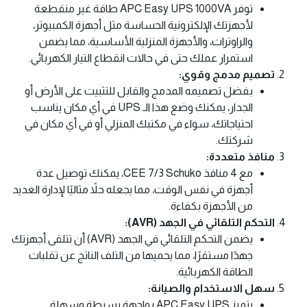
توفر APC Easy UPS 1000VA طاقة غير منقطعة
لأجهزتك الإلكترونية الحساسة مثل أجهزة الكمبيوتر،
والراوترات، والأجهزة المنزلية الأساسية، مما يضمن
استمرار عملك حتى في حالات انقطاع التيار الكهربائي.
تصميم مدمج وقوي:
بفضل تصميمه المدمج والقابل للتثبيت على الأرض أو
الجدار، يمكنك وضع هذا الـ UPS في أي مكان يناسب
احتياجاتك، سواء في مكتبك المنزلي أو في أي مكان في
شركتك.
منافذ متعددة:
مع 4 منافذ CEE 7/3 Schuko، يمكنك توصيل عدة
أجهزة في نفس الوقت، مما يجعله حلاً مثاليًا لإدارة العديد
من الأجهزة بكفاءة.
التحكم التلقائي في الجهد (AVR):
يضمن التحكم التلقائي في الجهد (AVR) أن تتلقى أجهزتك
جهدًا مستقرًا، مما يحميها من التلف الناتج عن تقلبات
الطاقة الكهربائية.
سهل الاستخدام والصيانة:
يتميز APC Easy UPS بواجهة بسيطة وسهلة