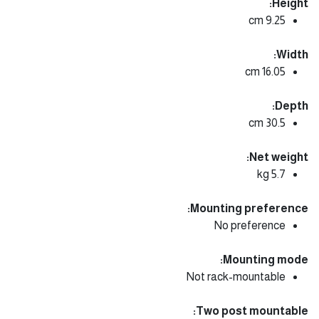
Height:
9.25 cm
Width:
16.05 cm
Depth:
30.5 cm
Net weight:
5.7 kg
Mounting preference:
No preference
Mounting mode:
Not rack-mountable
Two post mountable: