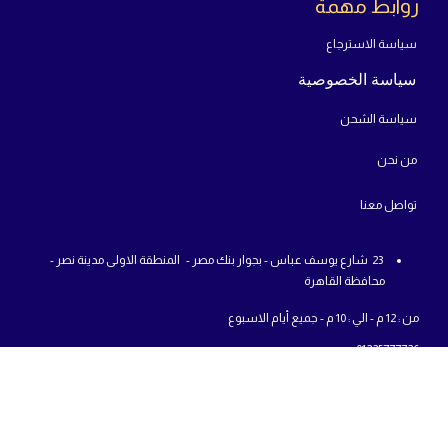
روابط مهمة
سياسة الاسترجاع
سياسة الخصوصية
سياسة الشحن
من
نحن
تواص
ل معنا
23 شارع يوسف عباس - بجوار بنك مصر - المنطقة الاولى مدينة نصر -
محافظة القاهرة
من : 12 م - الي : 10 م - جميع أيام الاسبوع
01225777726
info@abcshop-eg.com