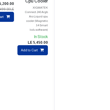
Cpu Cooler
6,200.00
XIGMATEK
,499.00
LE
Connect 240 Argb
Aio Liquid cpu
art
cooler (Magnetic
3.4 Smart
lcd+software)
In Stock
LE
5,450.00
pare
Add to Cart