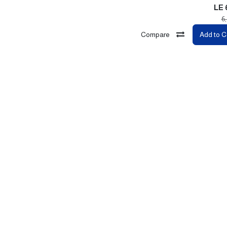
LE
6
Compare
Add to C
Com