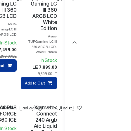
ing LC
Gaming LC
III 360
III 360
GB LCD
ARGB LCD
White
Asus-
Edition
ing-LC III
-ARGB-LCD
Asus-
TUFGaming-LC III
In Stock
360-ARGB-LCD-
7,499.00
White Edition
,299.00
LE
In Stock
art
LE
7,899.00
9,399.00
LE
pare
Add to Cart
AORUS
Xigmatek
إضافة إلى قائمة الأمنيات
إضافة إلى قائمة الأم
FORCE
Connect
 360 ICE
240 Argb
Aio Liquid
In Stock