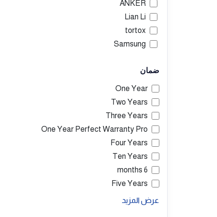
ANKER
Lian Li
tortox
Samsung
ViewSonic
ضمان
Asus
Hp
One Year
Lenovo
Two Years
AOC
Three Years
Gigabyte
One Year Perfect Warranty Pro
Dell
Four Years
Adata
Ten Years
AMD
6 months
Antec
Five Years
Aorus
عرض المزيد
Benq