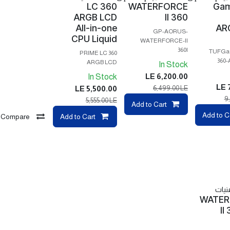
LC 360
WATERFORCE
Gam
ARGB LCD
II 360
All-in-one
AR
GP-AORUS-
CPU Liquid
WATERFORCE-II
360I
TUFGam
PRIME LC 360
360
ARGB LCD
In Stock
LE
6,200.00
In Stock
LE
LE
5,500.00
6,499.00
LE
9
5,555.00
LE
Compare
Add to Cart
Compare
Add to C
Compare
Add to Cart
Com
نيات
WATER
II