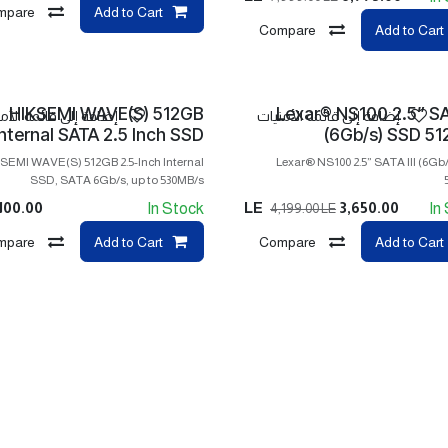
mpare
Add to Cart
Compare
Add to Cart
HIKSEMI WAVE(S) 512GB
Lexar® NS100 2.5” SAT
إضافة إلى قائمة الأمنيات
إضافة إلى قائمة الأم
Internal SATA 2.5 Inch SSD
(6Gb/s) SSD 5
SEMI WAVE(S) 512GB 2.5-Inch Internal
Lexar® NS100 2.5” SATA III (6Gb
SSD, SATA 6Gb/s, up to 530MB/s
100.00
LE
3,650.00
In Stock
In
4,199.00
LE
mpare
Add to Cart
Compare
Add to Cart