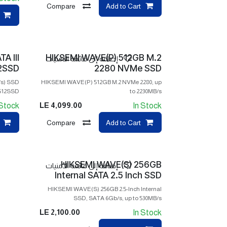
Compare
Add to Cart
A III
HIKSEMI WAVE(P) 512GB M.2
إضافة إلى قائمة الأمنيات
12SSD
2280 NVMe SSD
/s) SSD
HIKSEMI WAVE(P) 512GB M.2 NVMe 2280, up
512SSD
to 2230MB/s
LE
4,099.00
 Stock
In Stock
Compare
Add to Cart
HIKSEMI WAVE(S) 256GB
إضافة إلى قائمة الأمنيات
Internal SATA 2.5 Inch SSD
HIKSEMI WAVE(S) 256GB 2.5-Inch Internal
SSD, SATA 6Gb/s, up to 530MB/s
LE
2,100.00
In Stock