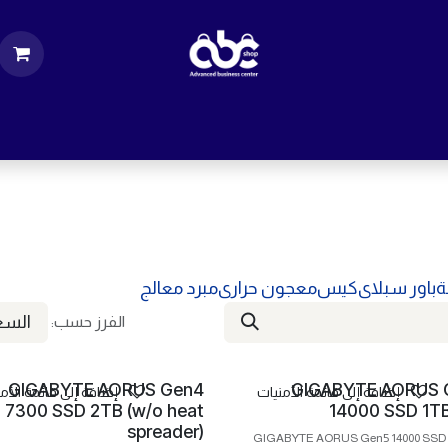
ت
قطع الكمبيوتر
اكسسورات كمبيوتر
إكسس
ة
باور سبلاى
كيس
معجون حرارى
مبرد معالج
السعر
الفرز حسب:
GIGABYTE AORUS Gen4
GIGABYTE AORUS 
إضافة إلى قائمة الأمنيات
إضافة إلى قائمة الأم
7300 SSD 2TB (w/o heat
14000 SSD 1T
spreader)
GIGABYTE AORUS Gen5 14000 SSD 