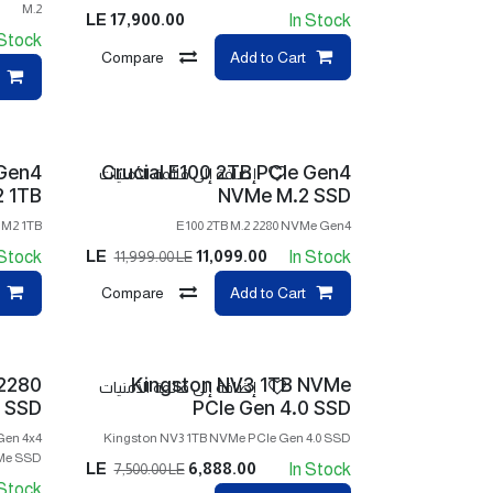
M.2
LE
17,900.00
In Stock
 Stock
Compare
Add to Cart
Gen4
Crucial E100 2TB PCIe Gen4
إضافة إلى قائمة الأمنيات
 1TB
NVMe M.2 SSD
M2 1TB
E100 2TB M.2 2280 NVMe Gen4
LE
11,099.00
 Stock
In Stock
11,999.00
LE
Compare
Add to Cart
 2280
Kingston NV3 1TB NVMe
إضافة إلى قائمة الأمنيات
 SSD
PCIe Gen 4.0 SSD
Gen 4x4
Kingston NV3 1TB NVMe PCIe Gen 4.0 SSD
Me SSD
LE
6,888.00
In Stock
7,500.00
LE
 Stock