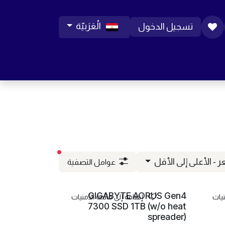
الْعَرَبيّة
تسجيل الدخول
ورات موبايل
مساعدة
المدونة
الوظائف
عوامل التصفية 
 - الأعلى إلى الأقل
عوامل التصفية
GIGABYTE AORUS Gen4
نيات
إضافة إلى قائمة الأمنيات
7300 SSD 1TB (w/o heat
spreader)