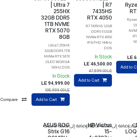
| Ultra 7
| R7
Ryze
255HX
7435HS
RT
32GB DDR5
RTX 4050
Ryzen
1TB NVME
D
R7 7435HS 12GB
RTX 5070
NVMe
DDR5 512GB
8GB
IP
NVMe RTX 4050
16
IPS FHD 144Hz
Ultra7 255HX
DOS
32GB DDR5 1TB
NVMe RTX 5070
In Stock
LE
6
OLED WQXGA
LE
46,500.00
Compare
Add to C
165Hz DOS
47,899.00
LE
Com
In Stock
Compare
Add to Cart
LE
94,999.00
108,999.00
LE
Compare
Add to Cart
ASUS ROG
HP Victus
نيات
إضافة إلى قائمة الأمنيات
إضافة إلى قائمة الأمنيات
Strix G16
15-
LOQ 