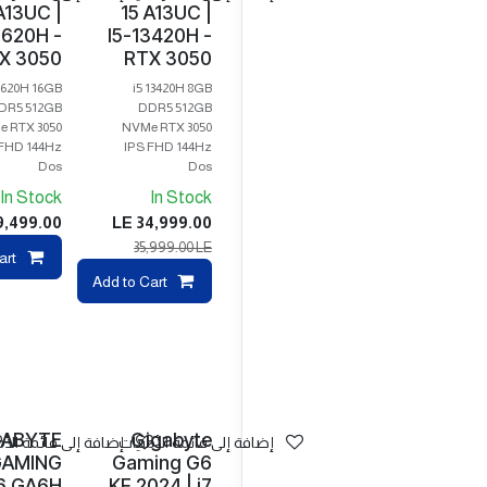
A13UC |
15 A13UC |
3620H -
I5-13420H -
X 3050
RTX 3050
13620H 16GB
i5 13420H 8GB
DR5 512GB
DDR5 512GB
 RTX 3050
NVMe RTX 3050
 FHD 144Hz
IPS FHD 144Hz
Dos
Dos
In Stock
In Stock
9,499.00
LE
34,999.00
35,999.00
LE
art
pare
Add to Cart
بيع
GABYTE
Gigabyte
إضافة إلى قائمة الأمنيات
إضافة إلى قائمة الأم
AMING
Gaming G6
6 GA6H
KF 2024 | i7