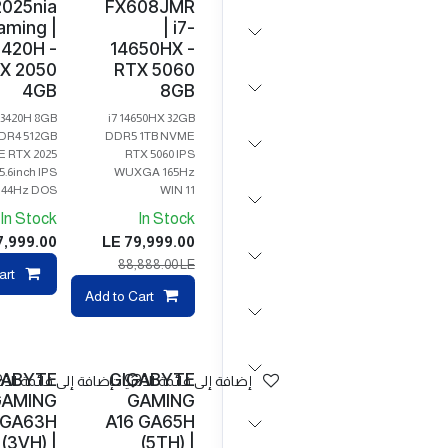
2025nia
FX608JMR
aming |
| i7-
3420H -
14650HX -
X 2050
RTX 5060
4GB
8GB
13420H 8GB
i7 14650HX 32GB
DR4 512GB
DDR5 1TB NVME
 RTX 2025
RTX 5060 IPS
5.6inch IPS
WUXGA 165Hz
144Hz DOS
WIN 11
In Stock
In Stock
7,999.00
LE
79,999.00
88,888.00
LE
art
pare
Add to Cart
GABYTE
GIGABYTE
إضافة إلى قائمة الأمنيات
إضافة إلى قائمة الأم
AMING
GAMING
 GA63H
A16 GA65H
(3VH) |
(5TH) |