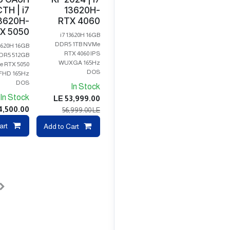
TH | i7
13620H-
3620H-
RTX 4060
X 5050
i7 13620H 16GB
DDR5 1TB NVMe
13620H 16GB
RTX 4060 IPS
DR5 512GB
WUXGA 165Hz
 RTX 5050
DOS
 FHD 165Hz
DOS
In Stock
In Stock
LE
53,999.00
4,500.00
56,999.00
LE
art
pare
Add to Cart