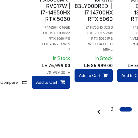
RV017W |
"83LY00DRED"|
C
I7-14650HX
i7 14700HX
1
RTX 5060
RTX 5060
RT
i7 14650HX 16GB
i7 14700HX 32GB
i7 
DDR5 1TB NVMe
DDR5 1TB NVMe
D
RTX 5060 IPS
RTX 5060 IPS
NVMe
FHD+ 165Hz WIN
WQXGA OLED
IPS
11
165Hz
In Stock
In Stock
LE
76,999.00
LE
86,999.00
LE
5
78,999.00
LE
Compare
Add to Cart
Compare
Add to C
Com
Compare
Add to Cart
2
1