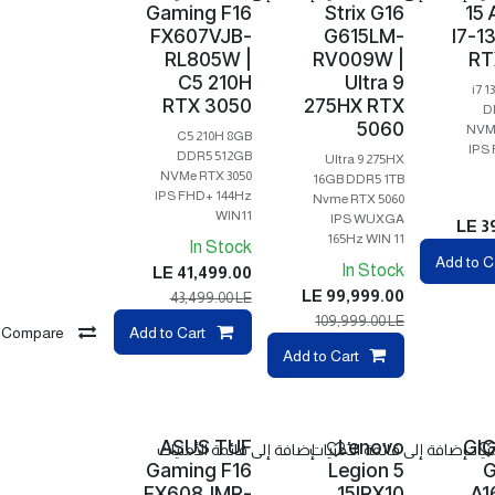
Gaming F16
Strix G16
15 
FX607VJB-
G615LM-
I7-1
RL805W |
RV009W |
RT
C5 210H
Ultra 9
i7 
RTX 3050
275HX RTX
D
5060
NVMe
C5 210H 8GB
IPS
DDR5 512GB
Ultra 9 275HX
NVMe RTX 3050
16GB DDR5 1TB
IPS FHD+ 144Hz
Nvme RTX 5060
WIN11
IPS WUXGA
LE
3
165Hz WIN 11
In Stock
Compare
Add to C
In Stock
LE
41,499.00
Com
LE
99,999.00
43,499.00
LE
109,999.00
LE
Compare
Add to Cart
Compare
Add to Cart
ASUS TUF
Lenovo
GI
نيات
إضافة إلى قائمة الأمنيات
إضافة إلى قائمة الأمنيات
Gaming F16
Legion 5
G
FX608JMR-
15IRX10
A1