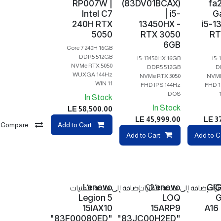
RP007W |
(83DV01BCAX)
fa
Intel C7
| i5-
G
240H RTX
13450HX -
i5-1
5050
RTX 3050
RT
6GB
Core 7 240H 16GB
DDR5 512GB
i5-13450HX 16GB
i5-
NVMe RTX 5050
DDR5 512GB
D
WUXGA 144Hz
NVMe RTX 3050
NVME
WIN 11
FHD IPS 144Hz
FHD 1
DOS
In Stock
In Stock
LE
58,500.00
LE
45,999.00
LE
3
Compare
Add to Cart
Compare
Add to Cart
Compare
Add to C
Com
Lenovo
Lenovo
GI
نيات
إضافة إلى قائمة الأمنيات
إضافة إلى قائمة الأمنيات
Legion 5
LOQ
G
15IAX10
15ARP9
A16
"83F00080ED"
"83JC00H2ED"