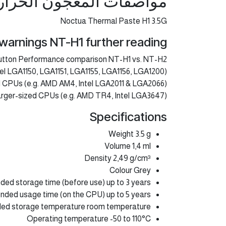
مواصفات المعجون الحرارى a Thermal Paste H1 3.5G
Noctua Thermal Paste H1 3.5G
warnings NT-H1 further reading:
utton Performance comparison NT-H1 vs. NT-H2
tel LGA1150, LGA1151, LGA1155, LGA1156, LGA1200)
 CPUs (e.g. AMD AM4, Intel LGA2011 & LGA2066)
arger-sized CPUs (e.g. AMD TR4, Intel LGA3647)
Specifications
Weight 3.5 g
Volume 1,4 ml
Density 2,49 g/cm³
Colour Grey
d storage time (before use) up to 3 years
ed usage time (on the CPU) up to 5 years
d storage temperature room temperature
Operating temperature -50 to 110°C