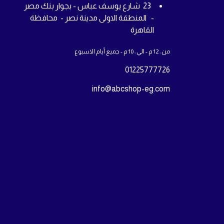
23 شارع يوسف عباس - بجوار بنك مصر
- المنطقة الاولى مدينة نصر - محافظة
القاهرة
من : 12 م - الي : 10 م - جميع أيام الاسبوع
01225777726
info@abcshop-eg.com