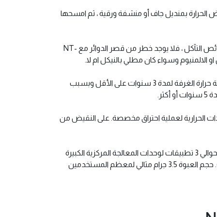
ض الحرارة بمنديل جاف أو منشفة ورقية ، ثم امسحها
في حين أن استخدام بعض المركبات والوسادات الحرارية عالية الجودة محفوف بالمخاطر بسبب التوصيل الكهربائي أو خصائص التآكل ، فلا يوجد خطر من قصر الدوائر مع NT-
تتميز تركيبة NT-H1 الفريدة بأنها مستقرة للغاية بمرور الوقت ، حتى بعد فترات أطول من الاستخدام. يمكن تخزينه في درجة حرارة الغرفة لمدة 3 سنوات على الأقل وبسبب
ثر.
ات الحرارية لعملية احتراق مخصصة. على النقيض من
مناسب لحوالي 3 إلى 20 تطبيقًا (اعتمادًا على حجم وحدة المعالجة المركزية أو وحدة معالجة الرسومات ، على سبيل المثال ، حوالي 3 تطبيقات لوحدات المعالجة المركزية الكبيرة
مثل TR4 ، و 15 لتطبيقات AM4 / AM5 أو LGA1700 ، وحوالي 20 تطبيقًا لوحدات المعالجة المركزية الصغيرة مثل LGA1151). حجم العبوة 3.5 جرام مثالي لمعظم المستخدمين