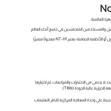
No
يل والمستخدمين المتحمسين في جميع أنحاء العالم.
سواء كان تبريدًا يعتمد على الهواء أو الماء ، أو تطبيقات وحدة المعالجة المركزية أو وحدة معالجة الرسومات ، أو رفع تردد التشغيل أو الأنظمة الصامتة: يعتبر NT-H1 معجونًا متميزًا
عالية الجودة من Noctua منذ عام 2007 ، وقد أثبت NT-H1 أدائه الممتاز في عدد لا يحصى من الاختبارات والمراجعات. تم اختيارها
ارية عالية الجودة (TIMs).
 ما عليك سوى تطبيق بعض العجينة على وحدة المعالجة المركزية (انظر التعليمات