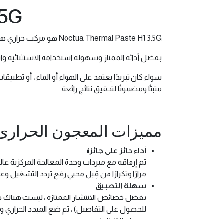
.5G
Noctua Thermal Paste H1 3.5G هو مركب حراري هجين شهير حصل على أكثر من 150 جائزة وتوصية من مواقع ومجلات الأجهزة العالمية.
بفضل أدائه الممتاز وسهولة استخدامه الاستثنائية و
مثبتًا ومضمونًا لتحقيق نتائج رائعة.
مميزات المعجون الحرارى ctua Thermal Paste H1 3.5G
أداء حائز على جائزة
مرارًا وتكرارًا من قِبل محبي رفع تردد التشغيل وعشا
سهلة التطبيق
للحصول على التفاصيل) ، ثم ضع المبدد الحراري و