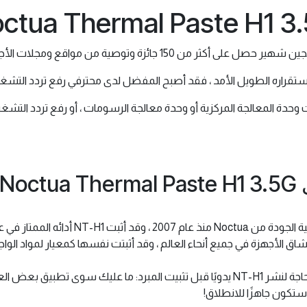
ctua Thermal Paste H1 3
استقراره الطويل الأمد ، فقد أصبح المفضل لدى محترفي رفع تردد التشغ
No
تم إرفاقه مع مبردات وحدة المعالجة المركزية 
ق الأجهزة في جميع أنحاء العالم ، وقد أثبتت نفسها كمعيار لمواد الواجهة الحر
بفضل خصائص الانتشار الممتازة ، ليست هناك حاجة لنشر NT-H1 يدويًا قبل تثبيت المبرد:
ستكون جاهزًا للانطلاق!