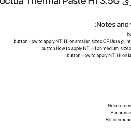
Noctu
Notes and 
b
button How to apply NT-H1 on smaller-sized CPUs (e.g. In
button How to apply NT-H1 on medium-sized
button How to apply NT-H1 on l
Recommende
Recommend
Recommende