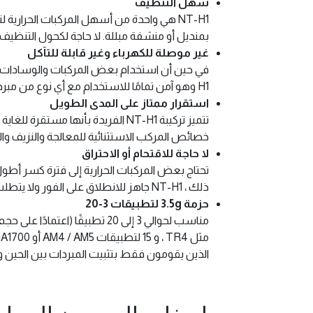
سهل التنظيف
NT-H1 هي واحدة من أسهل المركبات الحرار
بمنديل أو منشفة مبللة. لا حاجة لكحول التنظيف 
غير موصلة للكهرباء وغير قابلة للتآكل
H1 وهو آمن تمامًا للاستخدام مع أي نوع من مبردات وحدة المعالجة المركزية ، بغض النظر عما إذا كان مصنوع من النحاس او الالمنيوم وسواء كان مطلي بالنيكل ام لا.
استقرار ممتاز على المدى الطويل
خصائص المركب الاستثنائية للمعالجة والنزيف والتجفيف و
لا حاجة للاقتحام أو الاحتراق
تحتاج بعض المركبات الحرارية إلى فترة كسر أط
ذلك ، NT-H1 جاهز للانطلاق على الفور ولا يتطلب أي استعدادات خاصة.
حزمة 3.5g لتطبيقات 3-20
الذين يقومون فقط بتثبيت المبردات بين الحين وا