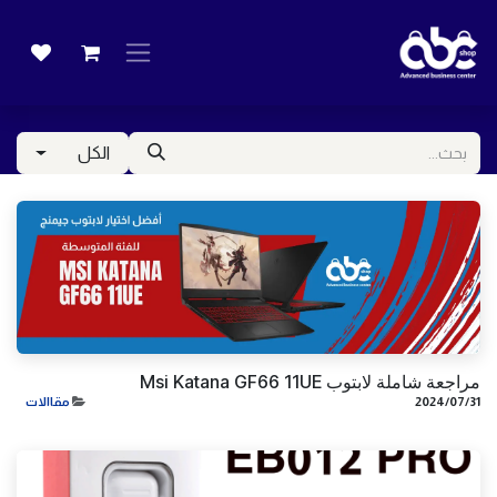
خطي للذهاب إلى المحتوى
الكل
مراجعة شاملة لابتوب Msi Katana GF66 11UE
31‏/07‏/2024
مقاالات