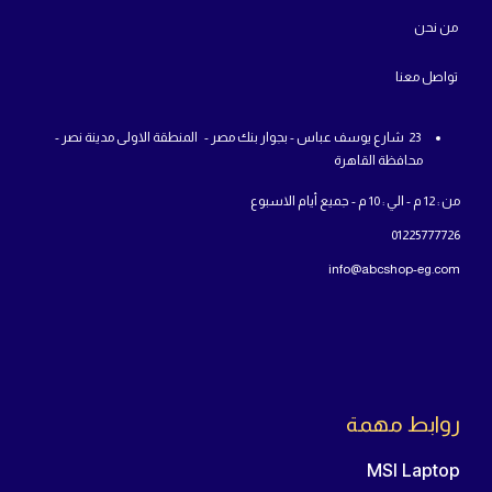
من
نحن
تواص
ل معنا
23 شارع يوسف عباس - بجوار بنك مصر - المنطقة الاولى مدينة نصر -
محافظة القاهرة
من : 12 م - الي : 10 م - جميع أيام الاسبوع
01225777726
info@abcshop-eg.com
روابط مهمة
MSI Laptop