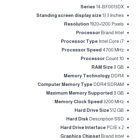
Series ‎
14-BF0013DX
Standing screen display size ‎
13.3 Inches
Resolution
‎1920×1200 Pixels
Processor
Brand ‎Intel
Processor Type
‎Intel Core i7
Processor Speed ‎
4700 MHz
Processor
Count ‎10
RAM Size
‎8 GB
Memory Technology
‎DDR4
Computer Memory Type
‎DDR4 SDRAM
Maximum Memory Supported
‎8 GB
Memory Clock Speed
‎3200 MHz
Hard Drive Size
‎512 GB
Hard Disk
Description ‎SSD
Hard Drive Interface
‎PCIE x 2
Graphics Chipset
Brand ‎Intel