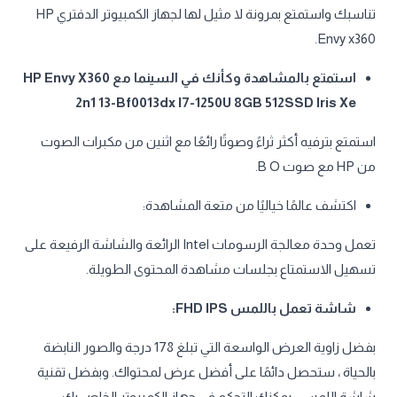
تناسبك واستمتع بمرونة لا مثيل لها لجهاز الكمبيوتر الدفتري HP
Envy x360.
استمتع بالمشاهدة وكأنك في السينما مع HP Envy X360
2n1 13-Bf0013dx I7-1250U 8GB 512SSD Iris Xe
استمتع بترفيه أكثر ثراءً وصوتًا رائعًا مع اثنين من مكبرات الصوت
من HP مع صوت B O.
اكتشف عالمًا خياليًا من متعة المشاهدة:
تعمل وحدة معالجة الرسومات Intel الرائعة والشاشة الرفيعة على
تسهيل الاستمتاع بجلسات مشاهدة المحتوى الطويلة.
شاشة تعمل باللمس FHD IPS:
بفضل زاوية العرض الواسعة التي تبلغ 178 درجة والصور النابضة
بالحياة ، ستحصل دائمًا على أفضل عرض لمحتواك. وبفضل تقنية
شاشة اللمس ، يمكنك التحكم في جهاز الكمبيوتر الخاص بك