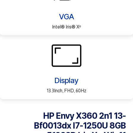
VGA
Intel® Iris® Xᵉ
Display
13.3Inch, FHD, 60Hz
HP Envy X360 2n1 13-
Bf0013dx I7-1250U 8GB