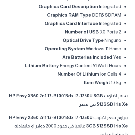
Graphics Card Description
‎Integrated
Graphics RAM Type
‎DDR5 SDRAM
Graphics Card Interface
‎Integrated
Number of USB
3.0 Ports ‎2
Optical Drive Type
‎Ninguno
Operating System
‎Windows 11 Home
Are Batteries Included
‎Yes
Lithium Battery
Energy Content ‎51 Watt Hours
Number Of Lithium
Ion Cells ‎4
Item Weight
‎1.3 kg
سعر لابتوب HP Envy X360 2n1 13-Bf0013dx I7-1250U 8GB
512SSD Iris Xe فى مصر
يتراوح سعر لابتوب
HP Envy X360 2n1 13-Bf0013dx I7-1250U
8GB 512SSD Iris Xe
عالميا فى حدود 2000 دولار او مايعادله
بالعمله المحلية