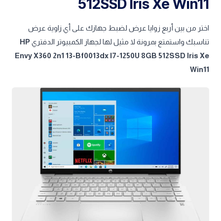
512SSD Iris Xe Win11
اختر من بين أربع زوايا عرض لضبط جهازك على أي زاوية عرض
تناسبك واستمتع بمرونة لا مثيل لها لجهاز الكمبيوتر الدفتري
HP
Envy X360 2n1 13-Bf0013dx I7-1250U 8GB 512SSD Iris Xe
Win11