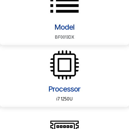
Model
BF0013DX​
Processor
i7 1250U