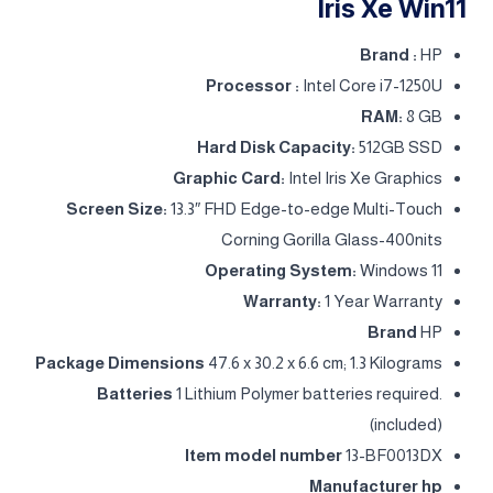
Iris Xe Win11
Brand :
HP
Processor :
Intel Core i7-1250U
RAM:
8 GB
Hard Disk Capacity:
512GB SSD
Graphic Card:
Intel Iris Xe Graphics
Screen Size:
13.3″ FHD Edge-to-edge Multi-Touch
Corning Gorilla Glass-400nits
Operating System:
Windows 11
Warranty:
1 Year Warranty
Brand
‎HP
Package Dimensions
‎47.6 x 30.2 x 6.6 cm; 1.3 Kilograms
Batteries
‎1 Lithium Polymer batteries required.
(included)
Item model number
‎13-BF0013DX
Manufacturer ‎hp