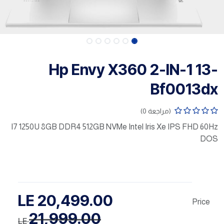
Hp Envy X360 2-IN-1 13-
Bf0013dx
(مراجعة 0)
I7 1250U 8GB DDR4 512GB NVMe Intel Iris Xe IPS FHD 60Hz
DOS
LE
20,499.00
Price
21,999.00
LE