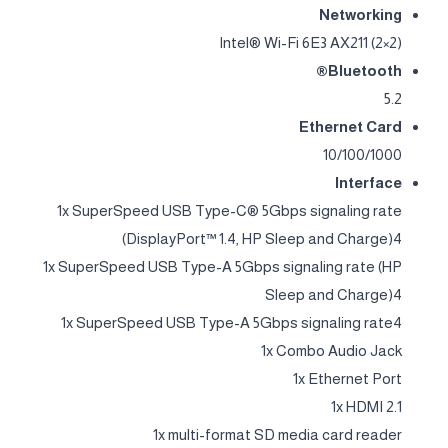
Networking
Intel® Wi-Fi 6E3 AX211 (2×2)
Bluetooth®
5.2
Ethernet Card
10/100/1000
Interface
1x SuperSpeed USB Type-C® 5Gbps signaling rate
(DisplayPort™ 1.4, HP Sleep and Charge)4
1x SuperSpeed USB Type-A 5Gbps signaling rate (HP
Sleep and Charge)4
1x SuperSpeed USB Type-A 5Gbps signaling rate4
1x Combo Audio Jack
1x Ethernet Port
1x HDMI 2.1
1x multi-format SD media card reader