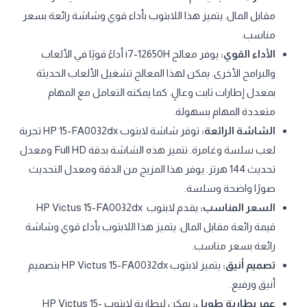
مقابل المال. يتميز هذا اللابتوب بأداء قوي وشاشة رائعة بسعر
مناسب.
الأداء القوي:
يوفر معالج i7-12650H أداءً قويًا في الألعاب
والبرامج الأخرى. يمكن لهذا المعالج تشغيل الألعاب الحديثة
بمعدل إطارات ثابت وعالٍ. كما يمكنه التعامل مع المهام
متعددة المهام بسهولة.
الشاشة الرائعة:
توفر شاشة لابتوب HP 15-FA0032dx تجربة
لعب سلسة وغامرة. تتميز هذه الشاشة بدقة Full HD ومعدل
تحديث 144 هرتز. يوفر هذا المزيج من الدقة ومعدل التحديث
صورًا واضحة وسلسة.
السعر المناسب:
يقدم لابتوب HP Victus 15-FA0032dx
قيمة رائعة مقابل المال. يتميز هذا اللابتوب بأداء قوي وشاشة
رائعة بسعر مناسب.
تصميم أنيق:
يتميز لابتوب HP Victus 15-FA0032dx بتصميم
أنيق ورفيع.
عمر بطارية طويل:
يمكن لبطارية لابتوب HP Victus 15-