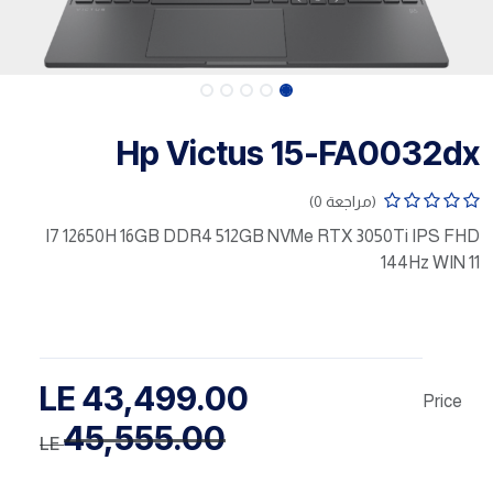
Hp Victus 15-FA0032dx
(مراجعة 0)
I7 12650H 16GB DDR4 512GB NVMe RTX 3050Ti IPS FHD
144Hz WIN 11
LE
43,499.00
Price
45,555.00
LE