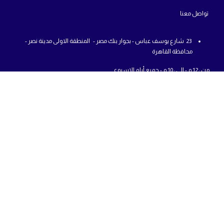
تواص
ل معنا
23 شارع يوسف عباس - بجوار بنك مصر - المنطقة الاولى مدينة نصر -
محافظة القاهرة
من : 12 م - الي : 10 م - جميع أيام الاسبوع
01225777726
info@abcshop-eg.com
روابط مهمة
MSI Laptop
ASUS laptop