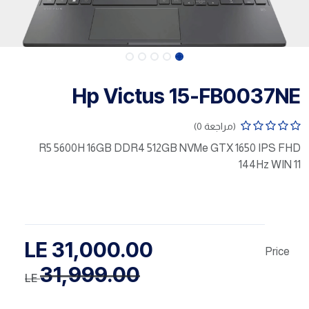
Hp Victus 15-FB0037NE
(مراجعة 0)
R5 5600H 16GB DDR4 512GB NVMe GTX 1650 IPS FHD
144Hz WIN 11
LE
31,000.00
Price
31,999.00
LE