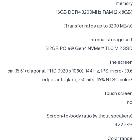
memory
16GB DDR4 3200MHz RAM (2 x 8GB)
(Transfer rates up to 3200 MB/s)
Internal storage unit
512GB PCIe® Gen4 NVMe™ TLC M.2 SSD
the screen
39.6 cm (15.6") diagonal, FHD (1920 x 1080), 144 Hz, IPS, micro-
edge, anti-glare, 250 nits, 45% NTSC color3
touch screen
no
Screen-to-body ratio (without speakers)
82.23% 4
Color range