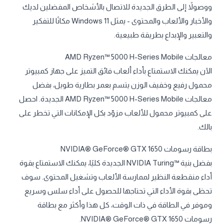
ووصولاً إلى الطرق الجديدة للاتصال بالأشخاص المفضلين لديك
والأخبار والألعاب والمحتوى - يمثل Windows 11 مكانًا للتفكير
والتعبير والإبداع بطريقة طبيعية.
معالجات AMD Ryzen™ 5000 H-Series Mobile
الآن يمكنك الاستمتاع بأداء ألعاب فائق التميز على جهاز كمبيوتر
محمول رفيع وخفيف الوزن يتسم بعمر بطارية طويل، بفضل
معالجات AMD Ryzen™ 5000 H-Series Mobile الجديدة. احصل
على كمبيوتر محمول للألعاب مزوّد بكل الإمكانات التي تخطر على
بالك.
بطاقة رسومات NVIDIA® GeForce® GTX 1650
بفضل بنية NVIDIA Turing™‎ الجديدة كليًا، يمكنك الاستمتاع بقوة
أداء منقطعة النظير لممارسة الألعاب وتشغيل المحتوى. سوف
تحظى بقوة الأداء التي تحتاجها للحصول على أداء سلس وسريع
وموفر في الطاقة في ذات الوقت، كل هذا وأكثر مع بطاقة
رسومات NVIDIA® GeForce® GTX 1650.