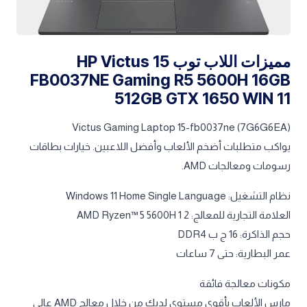
مميزات اللاب توب HP Victus 15
FB0037NE Gaming R5 5600H 16GB
512GB GTX 1650 WIN 11
Victus Gaming Laptop 15-fb0037ne (7G6G6EA)
يواكب متطلبات أضخم الألعاب وأفضل اللاعبين. خيارات بطاقات
رسومات ومعالجات AMD.
نظام التشغيل: Windows 11 Home Single Language
العلامة التجارية للمعالج: AMD Ryzen™ 5 5600H 1 2
حجم الذاكرة: 16 ج ب DDR4
عمر البطارية: حتى 7‏ ساعات
مكونات معالجة فائقة
مارس الألعاب بأقوى مستوى لديك من خلال معالج AMD عالي