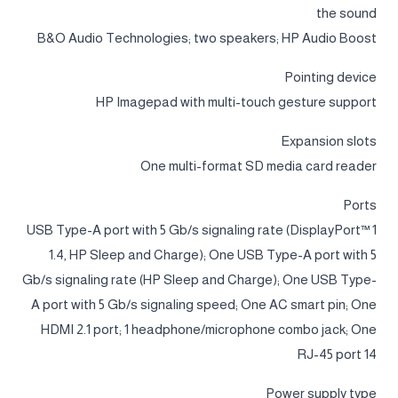
the sound
B&O Audio Technologies; two speakers; HP Audio Boost
Pointing device
HP Imagepad with multi-touch gesture support
Expansion slots
One multi-format SD media card reader
Ports
1 USB Type-A port with 5 Gb/s signaling rate (DisplayPort™
1.4, HP Sleep and Charge); One USB Type-A port with 5
Gb/s signaling rate (HP Sleep and Charge); One USB Type-
A port with 5 Gb/s signaling speed; One AC smart pin; One
HDMI 2.1 port; 1 headphone/microphone combo jack; One
RJ-45 port 14
Power supply type