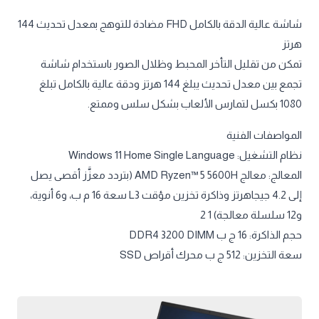
شاشة عالية الدقة بالكامل FHD مضادة للتوهج بمعدل تحديث 144
هرتز
تمكن من تقليل التأخر المحبط وظلال الصور باستخدام شاشة
تجمع بين معدل تحديث يبلغ 144 هرتز ودقة عالية بالكامل تبلغ
1080 بكسل لتمارس الألعاب بشكل سلس وممتع.
المواصفات الفنية
نظام التشغيل: Windows 11 Home Single Language
المعالج: معالج AMD Ryzen™ 5 5600H (بتردد معزَّز أقصى يصل
إلى 4.2 جيجاهرتز وذاكرة تخزين مؤقت L3 سعة 16 م ب، و6 أنوية،
و12 سلسلة معالجة) 1 2
حجم الذاكرة: 16 ج ب DDR4 3200 DIMM
سعة التخزين: 512 ج ب محرك أقراص SSD