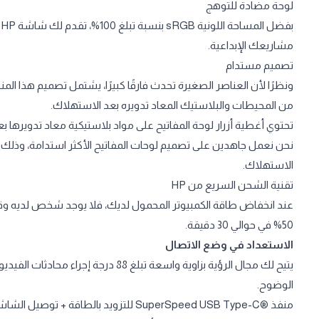
لوحة مضادة للتوهج
ب
مشاريعك الإبداعية.
تصميم مستدام
ونظرًا لأن العناصر الصغيرة تحدث فارقًا كبيرًا، يشتمل تصميم هذا ال
من المحيطات والبلاستيك المعاد تدويره بعد الاستهلاك.
تحتوي أغطية أزرار لوحة المفاتيح على مواد بلاستيكية معاد تدويرها ب
نحن نعمل جاهدين على تصميم لوحات المفاتيح الأكثر استدامة، وذلك ب
الاستهلاك.
تقنية الشحن السريع من HP
50% في حوالي 30 دقيقة.
الاستعداد في وضع الاتصال
يتيح لك مجال الرؤية بزاوية واسعة تبلغ 
الوضوح.
منفذ ®SuperSpeed USB Type-C للتزويد بالطاقة + توصيل الشاشة + نقل إشارات بسرعة 5 جيجابت/ثانية