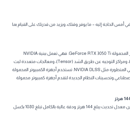
لأداء حينما تكون في أمس الحاجة إليه – ما يوفر وقتك، ويزيد من قدرتك على القيام بما
تمتع بقوة بطاقات رسومات RTX من الجيل الثاني مع أجهزة الكمبيوتر المحمولة GeForce RTX 3050 Ti. فهي تعمل ببنية NVIDIA
Ampere الحائزة على جوائز، وتتميز بمراكز معالجة لتعقب الأشعة (RT)، ومراكز التوجيه عن طريق الشد (Tensor)، ومعالجات متعددة لبث
المحتوى تتيح تمكين رسومات التتبع بالأشعة وميزات الذكاء الاصطناعي المتطورة مثل NVIDIA DLSS. تستخدم أجهزة الكمبيوتر المحمولة
لجيل الثالث الذكاء الاصطناعي وتحسينات النظام الجديدة لتقدم أجهزة كمبيوتر محمولة
تمكن من تقليل التأخر المحبط وظلال الصور باستخدام شاشة تجمع بين معدل تحديث يبلغ 144 هرتز ودقة عالية بالكامل تبلغ 1080 بكسل