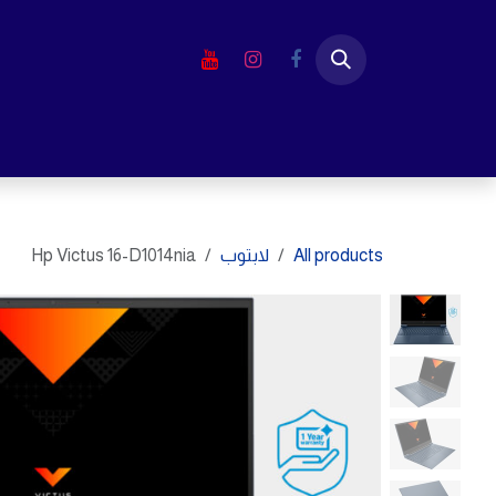
خطي للذهاب إلى المحتوى
الرئيسية
المتجر
لابتوب
شاشا
All products
لابتوب
Hp Victus 16-D1014nia