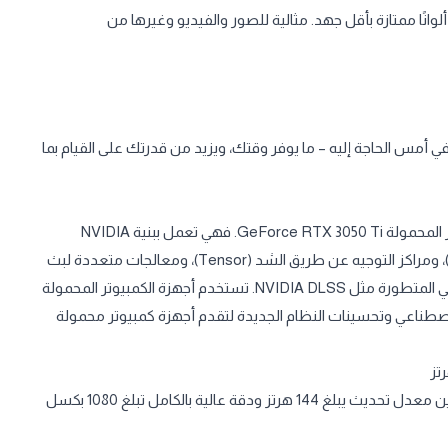
فضل المساحة اللونية sRGB بنسبة تبلغ 100%، تقدم لك شاشة HP ألوانًا ممتازة بأقل جهد. مثالية للصور والفيديو وغيرها من
لأداء حينما تكون في أمس الحاجة إليه – ما يوفر وقتك، ويزيد من قدرتك على القيام بما
تمتع بقوة بطاقات رسومات RTX من الجيل الثاني مع أجهزة الكمبيوتر المحمولة GeForce RTX 3050 Ti. فهي تعمل ببنية NVIDIA
Ampere الحائزة على جوائز، وتتميز بمراكز معالجة لتعقب الأشعة (RT)، ومراكز التوجيه عن طريق الشد (Tensor)، ومعالجات متعددة لبث
المحتوى تتيح تمكين رسومات التتبع بالأشعة وميزات الذكاء الاصطناعي المتطورة مثل NVIDIA DLSS. تستخدم أجهزة الكمبيوتر المحمولة
لجيل الثالث الذكاء الاصطناعي وتحسينات النظام الجديدة لتقدم أجهزة كمبيوتر محمولة
تمكن من تقليل التأخر المحبط وظلال الصور باستخدام شاشة تجمع بين معدل تحديث يبلغ 144 هرتز ودقة عالية بالكامل تبلغ 1080 بكسل