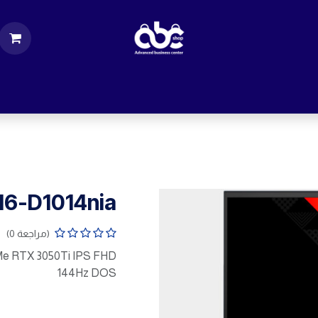
ت
قطع الكمبيوتر
اكسسورات كمبيوتر
إكسس
 16-D1014nia
(مراجعة 0)
Me RTX 3050Ti IPS FHD
144Hz DOS