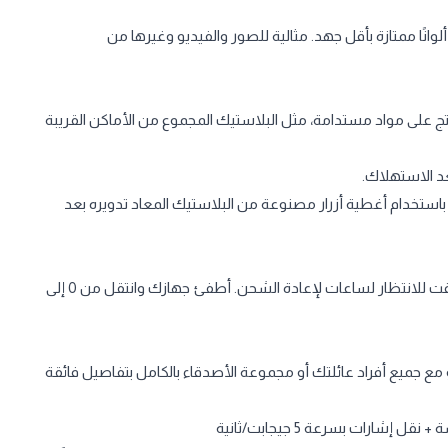
فضل المساحة اللونية sRGB بنسبة تبلغ 100%، تقدم لك شاشة HP ألوانًا ممتازة بأقل جهد. مثالية للصور والفيديو وغيرها من
منتج على مواد مستدامة، مثل البلاستيك المجموع من الأماكن القريبة
عد الاستهلاك.
استخدام أغطية أزرار مصنوعة من البلاستيك المعاد تدويره بعد
عند انخفاض طاقة الكمبيوتر المحمول لديك، فلا يوجد شخص لديه وقت للانتظار لساعات لإعادة الشحن. أطفئ جهازك وانتقل من 0 إلى
88 درجة إجراء محادثات الفيديو مع جميع أفراد عائلتك أو مجموعة الأصدقاء بالكامل بتفاصيل فائقة