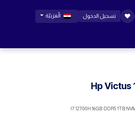
الْعَرَبيّة
تسجيل الدخول
ورات موبايل
مساعدة
المدونة
الوظائف
Hp Victus
I7 12700H 16GB DDR5 1TB NV