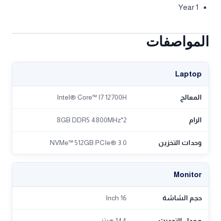
1 Year
المواصفات
Laptop
المعالج
Intel® Core™ I7 12700H
الرام
2*8GB DDR5 4800MHz
وحدات التخزين
NVMe™ 512GB PCIe® 3.0
Monitor
حجم الشاشة
16 Inch
معدل التحديث
144 هرتز