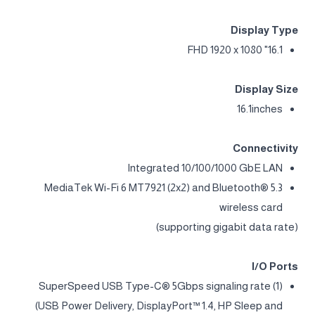
Display Type
16.1" FHD 1920 x 1080
Display Size
16.1inches
Connectivity
Integrated 10/100/1000 GbE LAN
MediaTek Wi-Fi 6 MT7921 (2x2) and Bluetooth® 5.3
wireless card
(supporting gigabit data rate)
I/O Ports
(1) SuperSpeed USB Type-C® 5Gbps signaling rate
(USB Power Delivery, DisplayPort™ 1.4, HP Sleep and