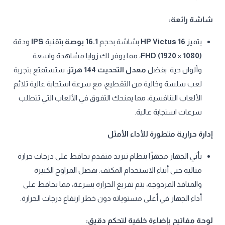
شاشة رائعة:
يتميز
HP Victus 16
بشاشة بحجم
16.1 بوصة
بتقنية
IPS
ودقة
FHD (1920 × 1080)
، مما يوفر لك زوايا مشاهدة واسعة
وألوان حية. بفضل
معدل التحديث 144 هرتز
، ستستمتع بتجربة
لعب سلسة وخالية من التقطيع، مع سرعة استجابة عالية تلائم
الألعاب التنافسية، مما يمنحك التفوق في الألعاب التي تتطلب
سرعات استجابة عالية.
إدارة حرارية متطورة للأداء الأمثل
يأتي الجهاز مجهزًا بنظام تبريد متقدم يحافظ على درجات حرارة
مثالية حتى أثناء الاستخدام المكثف. بفضل المراوح الكبيرة
والمنافذ المزدوجة، يتم تفريغ الحرارة بسرعة، مما يحافظ على
أداء الجهاز في أعلى مستوياته دون خطر ارتفاع درجات الحرارة.
لوحة مفاتيح بإضاءة خلفية لتحكم دقيق: