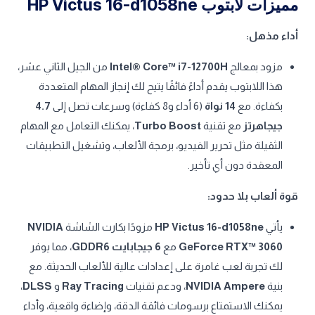
مميزات لابتوب HP Victus 16-d1058ne
أداء مذهل:
مزود بمعالج
Intel® Core™ i7-12700H
من الجيل الثاني عشر،
هذا اللابتوب يقدم أداءً فائقًا يتيح لك إنجاز المهام المتعددة
بكفاءة. مع
14 نواة
(6 أداء و8 كفاءة) وسرعات تصل إلى
4.7
جيجاهرتز
مع تقنية
Turbo Boost
، يمكنك التعامل مع المهام
الثقيلة مثل تحرير الفيديو، برمجة الألعاب، وتشغيل التطبيقات
المعقدة دون أي تأخير.
قوة ألعاب بلا حدود:
يأتي
HP Victus 16-d1058ne
مزودًا بكارت الشاشة
NVIDIA
GeForce RTX™ 3060
مع
6 جيجابايت GDDR6
، مما يوفر
لك تجربة لعب غامرة على إعدادات عالية للألعاب الحديثة. مع
بنية
NVIDIA Ampere
، ودعم تقنيات
Ray Tracing
و
DLSS
،
يمكنك الاستمتاع برسومات فائقة الدقة، وإضاءة واقعية، وأداء