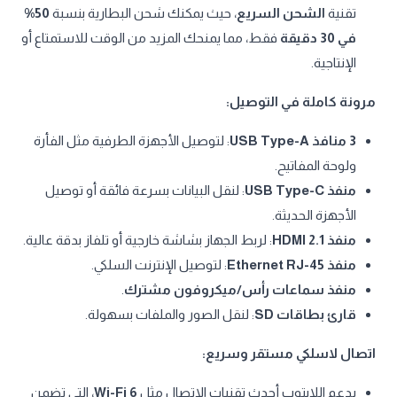
تقنية
الشحن السريع
، حيث يمكنك شحن البطارية بنسبة
50%
في 30 دقيقة
فقط، مما يمنحك المزيد من الوقت للاستمتاع أو
الإنتاجية.
مرونة كاملة في التوصيل:
3 منافذ USB Type-A
: لتوصيل الأجهزة الطرفية مثل الفأرة
ولوحة المفاتيح.
منفذ USB Type-C
: لنقل البيانات بسرعة فائقة أو توصيل
الأجهزة الحديثة.
منفذ HDMI 2.1
: لربط الجهاز بشاشة خارجية أو تلفاز بدقة عالية.
منفذ Ethernet RJ-45
: لتوصيل الإنترنت السلكي.
منفذ سماعات رأس/ميكروفون مشترك
.
قارئ بطاقات SD
: لنقل الصور والملفات بسهولة.
اتصال لاسلكي مستقر وسريع:
يدعم اللابتوب أحدث تقنيات الاتصال مثل
Wi-Fi 6
، التي تضمن