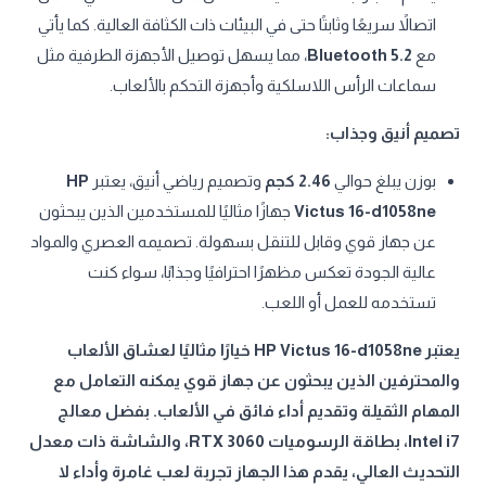
اتصالاً سريعًا وثابتًا حتى في البيئات ذات الكثافة العالية. كما يأتي
مع
Bluetooth 5.2
، مما يسهل توصيل الأجهزة الطرفية مثل
سماعات الرأس اللاسلكية وأجهزة التحكم بالألعاب.
تصميم أنيق وجذاب:
بوزن يبلغ حوالي
2.46 كجم
وتصميم رياضي أنيق، يعتبر
HP
Victus 16-d1058ne
جهازًا مثاليًا للمستخدمين الذين يبحثون
عن جهاز قوي وقابل للتنقل بسهولة. تصميمه العصري والمواد
عالية الجودة تعكس مظهرًا احترافيًا وجذابًا، سواء كنت
تستخدمه للعمل أو اللعب.
يعتبر HP Victus 16-d1058ne خيارًا مثاليًا لعشاق الألعاب
والمحترفين الذين يبحثون عن جهاز قوي يمكنه التعامل مع
المهام الثقيلة وتقديم أداء فائق في الألعاب. بفضل معالج
Intel i7، بطاقة الرسوميات RTX 3060، والشاشة ذات معدل
التحديث العالي، يقدم هذا الجهاز تجربة لعب غامرة وأداء لا