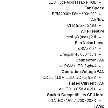
Noise Level
≤ 28 dB(A)
Lifespan 40,000 hours
:
Connector PUMP
3-pin | LED: 3-pin
Fan
Model Name Fusion
120 ARGB fan (AH12012FM1)
Fan Type PWM Fan
Dimensions
120 x 120 x 25 mm
Bearing Type Hydraulic Bearing
LED Type Addressable RGB
Fan Speed
600±200 ~ 2000±10% RPM
Airflow
57.93 CFM (max.)
Air Pressure