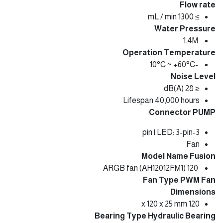
Dimensions
￠67 x 48.5 mm
Rating Voltage
DC 12 V
Minimum Startup Voltage
≥ 5.0 V
Fan Speed
2800±10% RPM
Rated Current
0.25±20% A
Consumed Power
3.0 W
Flow rate
≥ 1300 mL / min
Water Pressure
1.4M
Operation Temperature
-10°C ~ +60°C