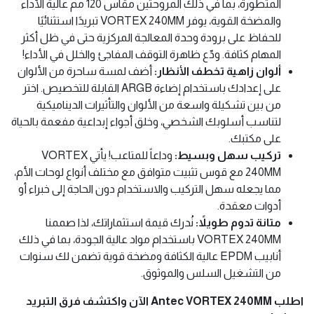
المتطورة، بما في ذلك المروحتين مقاس 120 مم عالية الأداء
والمضخة القوية، يوفر VORTEX 240MM تبريدًا استثنائيًا
للحفاظ على برودة وحدة المعالجة المركزية حتى في ظل أكثر
المهام كثافة. ودّع ظاهرة التوقف المفاجئ والخلل في الأداء!
ألوان زاهية تخطف الأنظار:
أضف لمسة ساحرة من الألوان
على إعدادك باستخدام إضاءة ARGB القابلة للتخصيص. اختر
من بين تشكيلة واسعة من الألوان والتأثيرات الديناميكية
لتناسب أسلوبك الشخصي، وخلق أجواء إبداعية مفعمة بالحياة
على مكتبك.
تركيب سهل وبسيط:
وداعاً للمتاعب! يأتي VORTEX
240MM مع قوس تثبيت متوافق مع مختلف أنواع لوحات الأم،
مما يجعله سهل التركيب والاستخدام دون الحاجة إلى خبراء أو
أدوات معقدة.
متانة تدوم طويلاً:
نُدرك قيمة استثماراتك، لذا صممنا
VORTEX 240MM باستخدام مواد عالية الجودة، بما في ذلك
أنابيب EPDM عالية الكثافة ومضخة قوية تضمن لك سنوات
من التشغيل السلس والموثوق.
اطلب Antec VORTEX 240MM الآن واكتشف فرق التبريد