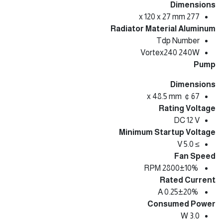
مواصفات الكولر Antec VORTEX
240MM Cooling Liquid ARGB
Dimensions
277 x 120 x 27 mm
Radiator Material Aluminum
Tdp Number
Vortex240 240W
Pump