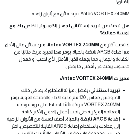
الفائق!
Antec VORTEX 240MM: تبريد فائق مع ألوان زاهية
هل تبحث عن تبريد استثنائي لجهاز الكمبيوتر الخاص بك مع
لمسة جمالية؟
لا تبحث أكثر من
Antec VORTEX 240MM
، مبرد سائل عالي الأداء
مع إضاءة ARGB نابضة بالحياة. يوفر هذا المبرد مزيجًا مثاليًا من
الكفاءة والجمال، مما يجعله الخيار الأمثل لأي لاعب أو مُعدل
حاسوب يبحث عن أفضل ما يمكن.
مميزات Antec VORTEX 240MM:
تبريد استثنائي:
بفضل ميزاته المتطورة، بما في ذلك
المروحتين مقاس 120 مم عالية الأداء والمضخة القوية، يوفر
VORTEX 240MM تبريدًا فائقًا للحفاظ على برودة وحدة
المعالجة المركزية حتى تحت أحمال العمل الأكثر كثافة.
إضاءة ARGB نابضة بالحياة:
أضف لمسة من الألوان الزاهية
إلى إعدادك باستخدام إضاءة ARGB القابلة للتخصيص. اختر
من بين مجموعة واسعة من الألوان والتأثيرات لتناسب