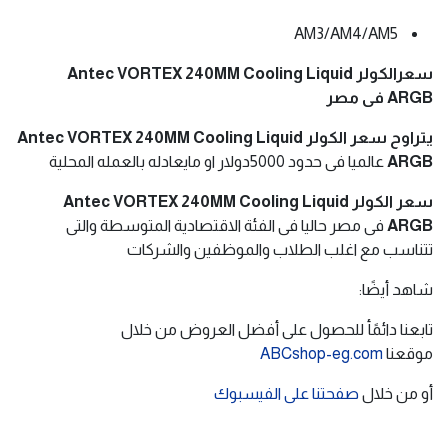
2.11 mmH₂O (max.)
Fan Noise Level
31.24 dB(A)
Lifespan 40,000 hours
Connector FAN:
4-pin PWM | LED: 3-pin
:
Operation Voltage FAN
DC 6.0-13.8 V | LED: DC 4.5-5.5 V
:
Rated Current FAN
≤ 0.21 A | LED : ≤ 0.58 A
Socket Compatibility CPU Intel :
LGA 115X / 1200 / 1700 / 20XX
AMD :
AM3/AM4/AM5
سعرالكولر Antec VORTEX 240MM Cooling Liquid
ARGB فى مصر
يتراوح سعر
الكولر
Antec VORTEX 240MM Cooling Liquid