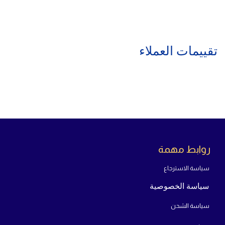
ARGB
عالميا فى حدود 5000دولار او مايعادله بالعمله المحلية
سعر
الكولر
Antec VORTEX 240MM Cooling Liquid
ARGB
فى مصر حاليا فى الفئة الاقتصادية المتوسطة والتى
تتناسب مع اغلب الطلاب والموظفين والشركات
شاهد أيضًا:
تابعنا دائمًأ للحصول على أفضل العروض من خلال
موقعنا
ABCshop-eg.com
أو من خلال
صفحتنا على الفيسبوك
تقييمات العملاء