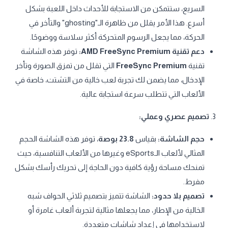
السريع، ستتمكن من الاستجابة للأحداث داخل اللعبة بشكل
أسرع. هذا الأمر يقلل من ظاهرة الـ"ghosting" والتأخر في
الحركة، مما يجعل الرسوم المتحركة أكثر سلاسة ووضوحًا.
دعم تقنية AMD FreeSync Premium:
توفر هذه الشاشة
تقنية
FreeSync Premium
التي تقلل من تمزق الصورة وتأخر
الإدخال، مما يضمن لك تجربة لعب خالية من التشتت، خاصة في
الألعاب التي تتطلب سرعة استجابة عالية.
3.
تصميم عصري وعملي:
حجم الشاشة:
بقياس
23.8 بوصة
، توفر هذه الشاشة الحجم
المثالي لألعاب الـeSports وغيرها من الألعاب التنافسية، حيث
تمنحك مساحة رؤية كافية دون الحاجة إلى تحريك رأسك بشكل
مفرط.
تصميم بلا حدود:
الشاشة تتميز بتصميم ثلاثي الحواف شبه
الخالية من الإطار، مما يجعلها مثالية لتجربة ألعاب غامرة أو
لاستخدامها في إعداد شاشات متعددة.