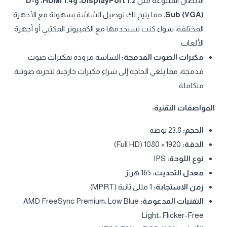
الاتصال المتنوعة مثل
DisplayPort 1.2، وHDMI 1.4، وD-
Sub (VGA)
، مما يتيح لك توصيل الشاشة بسهولة مع الأجهزة
المختلفة، سواء كنت تستخدمها مع الكمبيوتر المكتبي أو أجهزة
الألعاب.
مكبرات الصوت المدمجة:
الشاشة مزودة بمكبرات صوت
مدمجة، مما يلغي الحاجة إلى شراء مكبرات خارجية لتجربة صوتية
متكاملة.
المواصفات التقنية:
الحجم:
23.8 بوصة
الدقة:
1920 × 1080 (Full HD)
نوع اللوحة:
IPS
معدل التحديث:
165 هرتز
زمن الاستجابة:
1 مللي ثانية (MPRT)
التقنيات المدعومة:
AMD FreeSync Premium، Low Blue
Light، Flicker-Free