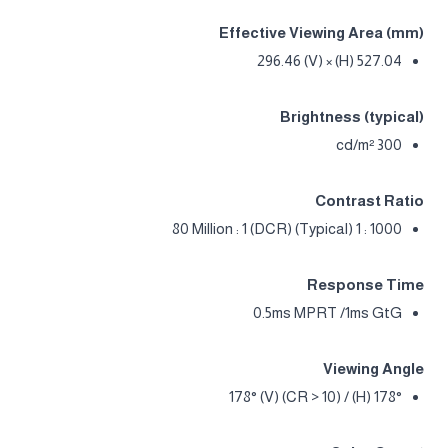
Effective Viewing Area (mm)
527.04 (H) × 296.46 (V)
Brightness (typical)
300 cd/m²
Contrast Ratio
1000 : 1 (Typical) 80 Million : 1 (DCR)
Response Time
0.5ms MPRT /1ms GtG
Viewing Angle
178° (H) / 178° (V) (CR > 10)