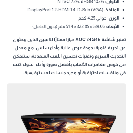
الألوان:
NTSC 72%، sRGB 102%
المنافذ:
DisplayPort 1.2، HDMI 1.4، D-Sub (VGA)
الوزن:
حوالي 4.25 كجم
الأبعاد:
539.05 × 322.85 × 51.4 ملم (بدون الحامل)
تعتبر شاشة AOC 24G4E خيارًا ممتازًا للاعبين الذين يبحثون
عن تجربة غامرة بجودة عرض عالية وأداء سلس. مع معدل
التحديث السريع وتقنيات تحسين اللعب المتعددة، ستتمكن
من خوض مغامرات الألعاب بأفضل صورة وأداء، سواء كنت
في منافسات احترافية أو مجرد جلسات لعب ترفيهية.