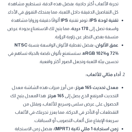
تجربة الألعاب أكثر جاذبية. بفضل هذه الدقة، تستطيع مشاهدة
كل التفاصيل الدقيقة داخل اللعبة، مما يمنحك التفوق في الأداء.
تقنية لوحة IPS:
توفر تقنية
IPS
ألوانًا دقيقة وزوايا مشاهدة
واسعة تصل إلى
178 درجة
، مما يتيح لك الاستمتاع بجودة عرض
متسقة بغض النظر عن زاوية الرؤية.
عمق الألوان:
بفضل تغطية الألوان الواسعة بنسبة
NTSC
72% وsRGB 102%
، ستستمتع بألوان نابضة بالحياة تساهم في
تحسين بيئة اللعبة وتجعل الصور أكثر واقعية.
2.
أداء مثالي للألعاب:
معدل تحديث 165 هرتز:
من أبرز ميزات هذه الشاشة معدل
التحديث المرتفع الذي يصل إلى
165 هرتز
. هذا المعدل يتيح لك
الحصول على عرض سلس وسريع للألعاب، ويقلل من
التقطعات أو التأخر في الحركة، مما يعزز تجربتك في الألعاب
سريعة الإيقاع مثل ألعاب التصويب أو السباقات.
زمن استجابة 1 مللي ثانية (MPRT):
بفضل زمن الاستجابة