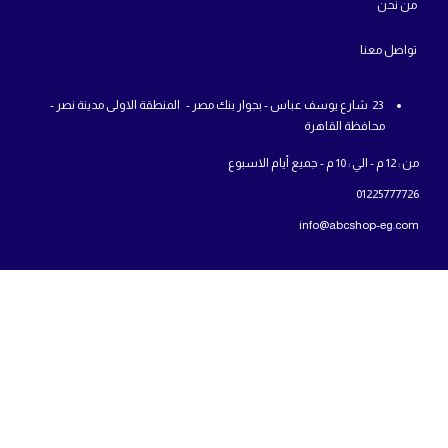
من
نحن
تواص
ل معنا
23 شارع يوسف عباس - بجوار بنك مصر - المنطقة الاولى مدينة نصر -
محافظة القاهرة
من : 12 م - الي : 10 م - جميع أيام الاسبوع
01225777726
info@abcshop-eg.com
روابط مهمة
MSI Laptop