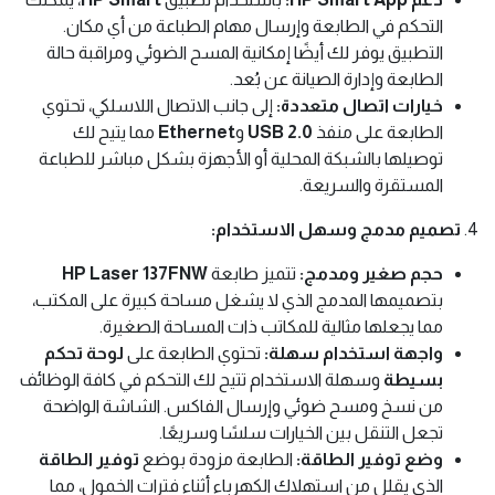
التحكم في الطابعة وإرسال مهام الطباعة من أي مكان.
التطبيق يوفر لك أيضًا إمكانية المسح الضوئي ومراقبة حالة
الطابعة وإدارة الصيانة عن بُعد.
خيارات اتصال متعددة:
إلى جانب الاتصال اللاسلكي، تحتوي
الطابعة على منفذ
USB 2.0
و
Ethernet
مما يتيح لك
توصيلها بالشبكة المحلية أو الأجهزة بشكل مباشر للطباعة
المستقرة والسريعة.
4.
تصميم مدمج وسهل الاستخدام:
حجم صغير ومدمج:
تتميز طابعة
HP Laser 137FNW
بتصميمها المدمج الذي لا يشغل مساحة كبيرة على المكتب،
مما يجعلها مثالية للمكاتب ذات المساحة الصغيرة.
واجهة استخدام سهلة:
تحتوي الطابعة على
لوحة تحكم
بسيطة
وسهلة الاستخدام تتيح لك التحكم في كافة الوظائف
من نسخ ومسح ضوئي وإرسال الفاكس. الشاشة الواضحة
تجعل التنقل بين الخيارات سلسًا وسريعًا.
وضع توفير الطاقة:
الطابعة مزودة بوضع
توفير الطاقة
الذي يقلل من استهلاك الكهرباء أثناء فترات الخمول، مما