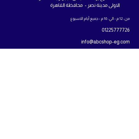
الاولى مدينة نصر - محافظة القاهرة
من : 12 م - الي : 10 م - جميع أيام الاسبوع
01225777726
info@abcshop-eg.com
روابط مهمة
MSI Laptop
ASUS laptop
Samsung Odyssey G5
اللوحة الأم