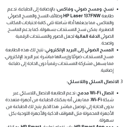
نسخ، ومسح ضوئي، وفاكس:
بالإضافة إلى الطباعة، تدعم
طابعة
HP Laser 137FNW
وظائف النسخ والمسح الضوئي
والفاكس، مما يجعلها أداة شاملة تلبي كافة احتياجات المكاتب
الصغيرة. يمكن نسخ المستندات بسهولة، كما يدعم الماسح
الضوئي
الدقة العالية
لجعل الصور والمستندات الرقمية
واضحة.
المسح الضوئي إلى البريد الإلكتروني:
تتيح لك هذه الطابعة
مسح المستندات ضوئيًا وإرسالها مباشرة عبر البريد الإلكتروني،
مما يسهل مشاركة المستندات رقمياً دون الحاجة إلى طباعة
إضافية.
3.
الاتصال السلكي واللاسلكي:
اتصال Wi-Fi مدمج:
تدعم الطابعة الاتصال اللاسلكي عبر
شبكة
Wi-Fi
، مما يعني أنه يمكنك الطباعة من أجهزة متعددة
بدون الحاجة إلى توصيل مباشر. هذا الخيار يتيح لك الطباعة من
الأجهزة المحمولة مثل الهواتف الذكية والأجهزة اللوحية بكل
سهولة.
دعم HP Smart App:
باستخدام تطبيق
HP Smart
، يمكنك