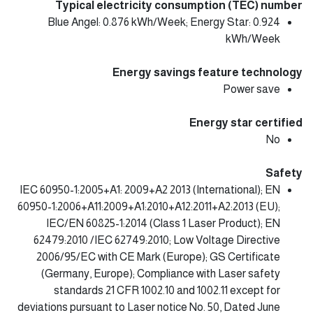
Typical electricity consumption (TEC) number
Blue Angel: 0.876 kWh/Week; Energy Star: 0.924
kWh/Week
Energy savings feature technology
Power save
Energy star certified
No
Safety
IEC 60950-1:2005+A1: 2009+A2 2013 (International); EN
60950-1:2006+A11:2009+A1:2010+A12:2011+A2:2013 (EU);
IEC/EN 60825-1:2014 (Class 1 Laser Product); EN
62479:2010 /IEC 62749:2010; Low Voltage Directive
2006/95/EC with CE Mark (Europe); GS Certificate
(Germany, Europe); Compliance with Laser safety
standards 21 CFR 1002.10 and 1002.11 except for
deviations pursuant to Laser notice No. 50, Dated June