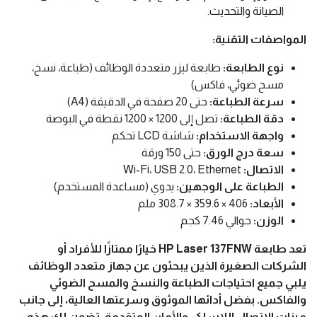
الصيانة والتحديث.
المواصفات التقنية:
نوع الطابعة:
طابعة ليزر متعددة الوظائف (طباعة، نسخ،
مسح ضوئي، فاكس)
سرعة الطباعة:
حتى 20 صفحة في الدقيقة (A4)
دقة الطباعة:
تصل إلى 1200 × 1200 نقطة في البوصة
واجهة الاستخدام:
شاشة LCD تحكم
سعة درج الورق:
حتى 150 ورقة
الاتصال:
Wi-Fi، USB 2.0، Ethernet
الطباعة على الوجهين:
يدوي (مساعدة المستخدم)
الأبعاد:
406 × 359.6 × 308.7 ملم
الوزن:
حوالي 7.46 كجم
تعد طابعة HP Laser 137FNW خيارًا ممتازًا للأفراد أو
الشركات الصغيرة الذين يبحثون عن جهاز متعدد الوظائف
يلبي جميع احتياجات الطباعة والنسخ والمسح الضوئي
والفاكس. بفضل أدائها الموثوق وسرعتها العالية، إلى جانب
ميزات الاتصال اللاسلكي والأمان المتقدمة، تضمن لك هذه