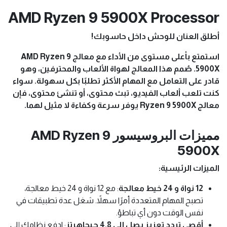
AMD Ryzen 9 5900X Processor
أطلق العنان للوحش داخل حاسوبك!
استمتع بأعلى مستوى من الأداء مع معالج AMD Ryzen 9
5900X. صُمم هذا المعالج لهواة الألعاب والمحترفين، وهو
قادر على التعامل مع المهام الأكثر تطلبًا بكل سهولة. سواء
كنت تلعب ألعاب الفيديو، تبث محتوى، أو تنشئ محتوى، فإن
معالج Ryzen 9 5900X يوفر سرعة وكفاءة لا مثيل لهما.
مميزات البروسيسور AMD Ryzen 9
5900X
الميزات الرئيسية:
12 نواة و 24 خيط معالجة
: مع 12 نواة و 24 خيط معالجة،
تصبح المهام المتعددة أمرًا سهلاً. شغل عدة تطبيقات في
نفس الوقت دون أي تباطؤ.
أقصى تردد تعزيز يصل إلى 4.8 جيجاهرتز
: ادفع نظامك إلى