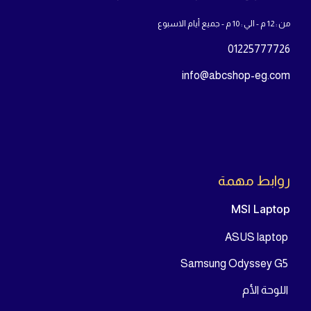
من : 12 م - الي : 10 م - جميع أيام الاسبوع
01225777726
info@abcshop-eg.com
روابط مهمة
MSI Laptop
ASUS laptop
Samsung Odyssey G5
اللوحة الأم