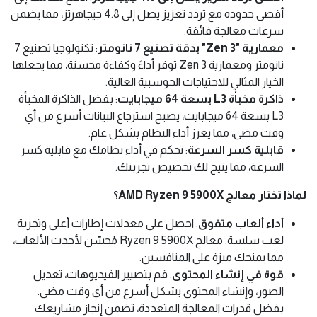
أقصى حدوده مع تردد تعزيز يصل إلى 4.8 جيجاهرتز، مما يضمن
سرعات معالجة فائقة.
معمارية "Zen 3" بدقة تصنيع 7 نانومتر
: تكنولوجيا تصنيع 7
نانومتر ومعمارية Zen 3 توفر أداءً وكفاءة محسنة، مما يجعلها
الخيار المثالي للاحتياجات الحوسبية العالية.
ذاكرة مخبأة L3 بسعة 64 ميجابايت
: بفضل الذاكرة المخبأة
L3 بسعة 64 ميجابايت، يصبح استرجاع البيانات أسرع من أي
وقت مضى، مما يعزز أداء النظام بشكل عام.
قابلية كسر السرعة
: تحكم في أداء نظامك مع قابلية كسر
السرعة، مما يتيح لك تخصيص تجربتك.
لماذا تختار معالج AMD Ryzen 9 5900X؟
أداء ألعاب متفوق
: احصل على معدلات إطارات أعلى وتجربة
لعب سلسة. معالج Ryzen 9 5900X مُحسّن لأحدث الألعاب،
مما يمنحك ميزة على المنافسين.
قوة في إنشاء المحتوى
: قم بتصيير الفيديوهات، تعديل
الصور، وإنشاء المحتوى بشكل أسرع من أي وقت مضى.
بفضل قدرات المعالجة المتعددة، تضمن إنجاز مشاريعك