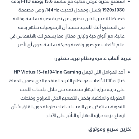
استمتع بتجربة عرض مثالية مع شاشة
15.6 بوصة FHD
بدقة
1920x1080
بكسل ومعدل تحديث
144Hz
، وهي مصممة
خصيصًا للاعبين الذين يبحثون عن تجربة بصرية سلسة وخالية
من التقطيع أثناء اللعب. ستجد أن الرسوميات تظهر بدقة
عالية، مع ألوان حية وتباين ممتاز، مما يسمح لك بالانغماس في
عالم الألعاب مع صور واقعية وحركة سلسة بدون أي تأخير.
تجربة ألعاب غامرة ونظام تبريد متطور:
أحد العوامل التي تجعل
HP Victus 15-fa1041ne Gaming
خيارًا مثاليًا للألعاب هو نظام التبريد المتقدم الذي يضمن الحفاظ
على درجة حرارة الجهاز منخفضة حتى خلال جلسات اللعب
الطويلة والمكثفة. بفضل التصميم الذكي للمراوح وفتحات
التهوية، ستتمكن من اللعب لساعات طويلة دون القلق بشأن
ارتفاع درجة حرارة الجهاز أو التأثير على الأداء.
تخزين سريع وموثوق: