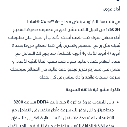
أداء قوي:
في قلب هذا اللابتوب، ينبض معالج
Intel® Core™ i5-
13500H
من الجيل الثالث عشر، الذي تم تصميمه خصيصًا لتقديم
أداء مذهل سواء كنت تلعب أحدث الألعاب أو تعمل على تطبيقات
ثقيلة مثل برامج التصميم والتحرير. يأتي هذا المعالج مزودًا بعدد 8
أنوية (4 أنوية للأداء و4 أنوية للكفاءة)، مما يتيح لك التعامل مع
تعدد المهام بكفاءة عالية. سواء كنت تلعب ألعابًا ثلاثية الأبعاد أو
تعمل على مشاريع تحرير فيديو بدقة عالية، فإن المعالج سيمنحك
سرعة استجابة فائقة وأداء سلس في كل لحظة.
ذاكرة عشوائية فائقة السرعة:
يأتي اللابتوب مزودًا بذاكرة
8 جيجابايت DDR4
بسرعة
3200
ميجاهرتز
، والتي توفر لك سرعة وأداء فائقين في التعامل مع
التطبيقات المتعددة وتشغيل الألعاب. بالإضافة إلى ذلك، فإن
هذه الذاكرة القابلة للتوسيع تمنحك حرية الترقية في المستقبل