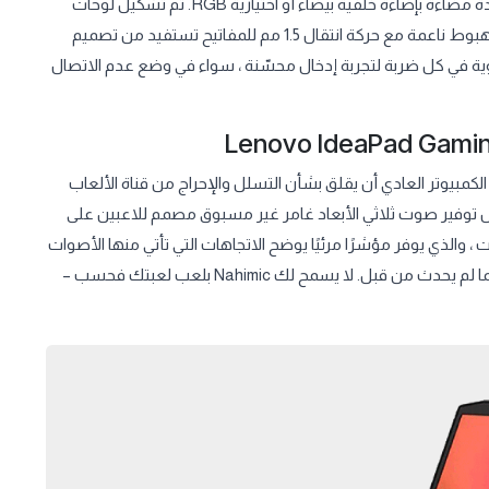
مخصصة ولوحة أرقام ومفاتيح أسهم أكبر ولوحة تتبع من قطعة واحدة مضاءة بإضاءة خلفية بيضاء أو اختيارية RGB. تم تشكيل لوحات
المفاتيح الحصرية هذه من سنوات الخبرة في الألعاب ، وتتميز بمفاتيح هبوط ناعمة مع حركة انتقال 1.5 مم للمفاتيح تستفيد من تصميم
وية في كل ضربة لتجربة إدخال محسّنة ، سواء في وضع عدم الاتصال
كمبيوتر العادي أن يقلق بشأن التسلل والإحراج من قناة الألعاب
عاب بشكل كبير من خلال توفير صوت ثلاثي الأبعاد غامر غير مسبوق مصمم للاعبين على
، والذي يوفر مؤشرًا مرئيًا يوضح الاتجاهات التي تأتي منها الأصوات
السائدة. استمتع بتجربة اتصال فائقة الوضوح مع زملائك في الفريق كما لم يحدث من قبل. لا يسمح لك Nahimic بلعب لعبتك فحسب –