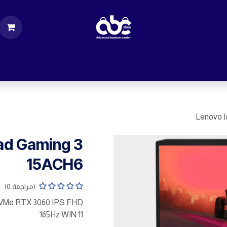
ت
قطع الكمبيوتر
اكسسورات كمبيوتر
إكسس
Lenovo 
ad Gaming 3
15ACH6
(مراجعة 0)
VMe RTX 3060 IPS FHD
165Hz WIN 11