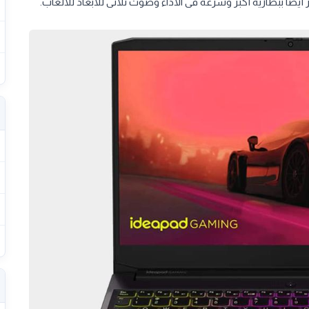
أيضًا ببطارية أكبر وسرعة فى الاداء وصوت ثلاثى للابعاد للالعاب.