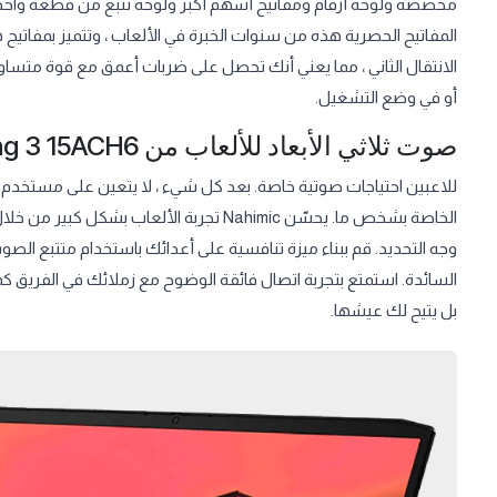
الانتقال الثاني ، مما يعني أنك تحصل على ضربات أعمق مع قوة متسا
أو في وضع التشغيل.
صوت ثلاثي الأبعاد للألعاب من Lenovo IdeaPad Gaming 3 15ACH6
للاعبين احتياجات صوتية خاصة. بعد كل شيء ، لا يتعين على مستخدم ال
الخاصة بشخص ما. يحسّن Nahimic تجربة الأل
وجه التحديد. قم ببناء ميزة تنافسية على أعدائك باستخدام متتبع الصوت 
بل يتيح لك عيشها.