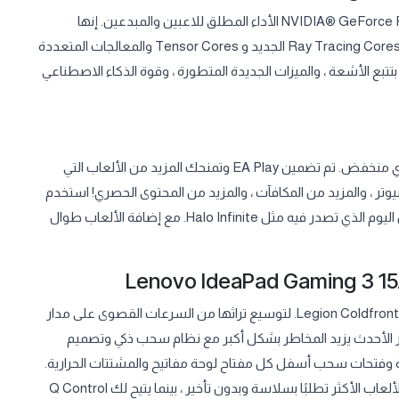
توفر وحدات معالجة الرسومات للكمبيوتر المحمول NVIDIA® GeForce RTX ™ 30 Series الأداء المطلق للاعبين والمبدعين. إنها
مدعومة من Ampere – بنية RTX من الجيل الثاني من NVIDIA – مع Ray Tracing Cores الجديد و Tensor Cores والمعالجات المتعددة
تتبع الأشعة ، والميزات الجديدة المتطورة ، وقوة الذكاء الاصطناعي
العب أكثر من 100 لعبة عالية الجودة للكمبيوتر الشخصي بسعر شهري منخفض. تم تضمين EA Play وتمنحك المزيد من الألعاب التي
وصول إلى أفضل عناوين Electronic Arts على الكمبيوتر ، والمزيد من المكافآت ، والمزيد من المحتوى الحصري! استخدم
تطبيق Xbox على جهاز الكمبيوتر لتنزيل ولعب ألعاب جديدة في نفس اليوم الذي تصدر فيه مثل Halo Infinite. مع إضافة الألعاب طوال
لابتوب Lenovo IdeaPad Gaming 3 15ACH6 رائع وهادئ بفضل Legion Coldfront 3.0. لتوسيع تراثها من السرعات القصوى على مدار
ار الأحدث يزيد المخاطر بشكل أكبر مع نظام سحب ذكي وتصميم
ة وفتحات سحب أسفل كل مفتاح لوحة مفاتيح والمشتتات الحرارية.
يستخدم الوضع الذكي الجديد الذكاء الاصطناعي للحفاظ على تشغيل الألعاب الأكثر تطلبًا بسلاسة وبدون تأخير ، بينما يتيح لك Q Control