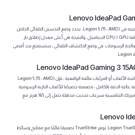
يعد Legion AI Engine أكثر حلول الألعاب ابتكارًا لدينا حتى الآن. تم تضمينه في Legion 5 (15 ، AMD) ، يحدد وضع التحسين التلقائي الخاص
به بذكاء عمليات تشغيل اللعبة ويحسن أداء النظام من خلال توزيع طاقة CPU / GPU الديناميكي. والنتيجة هي أعلى معدل إطلاق نار
عالجة الرسومات. في وضع الاكتشاف التلقائي ، ستستمتع بحد أقصى
سواء كنت تحب معدلات التحديث السريعة وأوقات الاستجابة على شاشة الألعاب أو المرئيات فائقة الواقعية ، فإن Legion 5 (15 ، AMD)
. يمكنك تعميق انغماسك مع شاشة عريضة مقاس 15 بوصة عالية الدقة بالكامل ، مصممة خصيصًا للألعاب النارية الرسومية
التي تصل إلى Dolby Vision ™ ودقة ألوان sRGB بنسبة 100٪. أو عزز ميزتك التنافسية بسرعات تحديث مذهلة تصل إلى 165 هرتز مع
اللمس. متجاوب. دقيق. يتميز Legion 5 (15 ، AMD) بلوحة مفاتيح Legion TrueStrike. توفر TrueStrike تصميمًا فائقًا مع مفاتيح وسائط