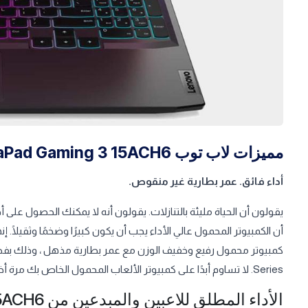
مميزات لاب توب Lenovo IdeaPad Gaming 3 15ACH6
أداء فائق. عمر بطارية غير منقوص.
يقولون أن الحياة مليئة بالتنازلات. يقولون أنه لا يمكنك الحصول على
أن الكمبيوتر المحمول عالي الأداء يجب أن يكون كبيرًا وضخمًا وثقيلًا. 
Series. لا تساوم أبدًا على كمبيوتر الألعاب المحمول الخاص بك مرة أخرى.
الأداء المطلق للاعبين والمبدعين من Lenovo IdeaPad Gaming 3 15ACH6