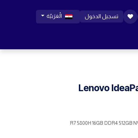
الْعَرَبيّة
تسجيل الدخول
ورات موبايل
مساعدة
المدونة
الوظائف
Lenovo IdeaP
R7 5800H 16GB DDR4 512GB N