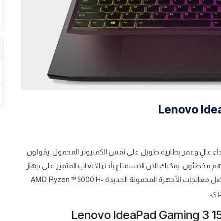
 أداء عالٍ وعمر بطارية طويل على نفس الكمبيوتر المحمول. يقولون
إنهم مخطئون. يمكنك الآن الاستمتاع بأداء الألعاب المتميز على جهاز
كمبيوتر محمول رفيع وخفيف الوزن مع عمر بطارية مذهل ، وذلك بفضل معالجات الأجهزة المحمولة الجديدة AMD Ryzen ™ 5000 H-