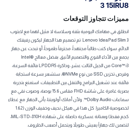
3 15IRU8
مميزات تتجاوز التوقعات
انطلق في مهامك اليومية بثقة وسلاسة لا مثيل لهما مع لابتوب
Lenovo IdeaPad Slim 3. تم تصميم هذا الجهاز ليكون رفيقك
الدائم، سواء كنت طالباً مجتهداً، محترفاً طموحاً، أو تبحث عن جهاز
يجمع بين الأداء القوي والتصميم الأنيق. بفضل معالج Intel®
Core™ i3 من الجيل الثالث عشر، وذاكرة LPDDR5 فائقة السرعة،
وقرص تخزين SSD من نوع NVMe®، ستشعر بسرعة استجابة
فائقة عند تشغيل البرامج والتنقل بين التطبيقات. استمتع بتجربة
بصرية غامرة على شاشة FHD مقاس 15.6 بوصة، وصوت نقي مع
سماعات Dolby Audio™. ولأن أمانك أولويتنا، يأتي الجهاز مع غطاء
لخصوصية الكاميرا. كل هذا في هيكل نحيف وخفيف الوزن (1.62
كجم فقط) وبمتانة عسكرية حاصلة على شهادة MIL-STD-810H،
لتضمن لك جهازاً يعيش طويلاً ويتحمل أصعب الظروف.