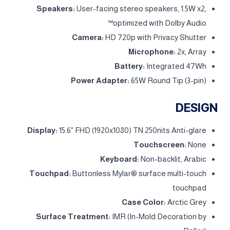
Speakers:
User-facing stereo speakers, 1.5W x2,
optimized with Dolby Audio™
Camera:
HD 720p with Privacy Shutter
Microphone:
2x, Array
Battery:
Integrated 47Wh
Power Adapter:
65W Round Tip (3-pin)
DESIGN
Display:
15.6" FHD (1920x1080) TN 250nits Anti-glare
Touchscreen:
None
Keyboard:
Non-backlit, Arabic
Touchpad:
Buttonless Mylar® surface multi-touch
touchpad
Case Color:
Arctic Grey
Surface Treatment:
IMR (In-Mold Decoration by