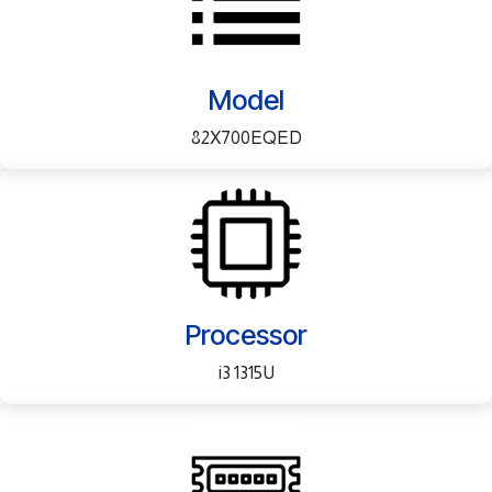
Model
82X700EQED
Processor
i3 1315U