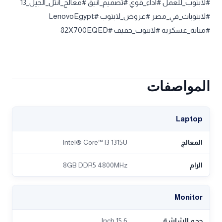
#لابتوب_للعمل #اداء_قوي #تصميم_انيق #معالج_انتل_الجيل_13
#لابتوبات_في_مصر #عروض_لابتوب #LenovoEgypt
#متانة_عسكرية #لابتوب_خفيف #82X700EQED
المواصفات
Laptop
المعالج
Intel® Core™ I3 1315U
الرام
8GB DDR5 4800MHz
Monitor
حجم الشاشة
15.6 Inch