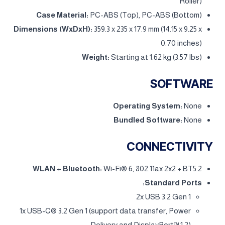
Roller)
Case Material:
PC-ABS (Top), PC-ABS (Bottom)
Dimensions (WxDxH):
359.3 x 235 x 17.9 mm (14.15 x 9.25 x
0.70 inches)
Weight:
Starting at 1.62 kg (3.57 lbs)
SOFTWARE
Operating System:
None
Bundled Software:
None
CONNECTIVITY
WLAN + Bluetooth:
Wi-Fi® 6, 802.11ax 2x2 + BT5.2
Standard Ports:
2x USB 3.2 Gen 1
1x USB-C® 3.2 Gen 1 (support data transfer, Power
Delivery and DisplayPort™ 1.2)