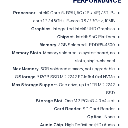
PERFORMANCE
Processor:
Intel® Core i3-1315U, 6C (2P + 4E) / 8T, P-
core 1.2 / 4.5GHz, E-core 0.9 / 3.3GHz, 10MB
Graphics:
Integrated Intel® UHD Graphics
Chipset:
Intel® SoC Platform
Memory:
8GB Soldered LPDDR5-4800
Memory Slots:
Memory soldered to systemboard, no
slots, single-channel
Max Memory:
8GB soldered memory, not upgradable
Storage:
512GB SSD M.2 2242 PCIe® 4.0x4 NVMe®
Max Storage Support:
One drive, up to 1TB M.2 2242
SSD
Storage Slot:
One M.2 PCIe® 4.0 x4 slot
Card Reader:
SD Card Reader
Optical:
None
Audio Chip:
High Definition (HD) Audio