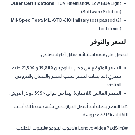
Other Certifications:
TÜV Rheinland® Low Blue Light
(Software Solution)
Mil-Spec Test:
MIL-STD-810H military test passed (21
test items)
السعر والتوفر
لتحصل على قيمة استثنائية مقابل أداء لا يضاهى:
السعر المتوقع في مصر:
يتراوح بين
19,800 و 21,500 جنيه
مصري
(قد يختلف السعر حسب المتجر والضمان والعروض
المتاحة).
السعر العالمي (للإشارة):
يبدأ من حوالي
$599 دولار أمريكي
.
هذا السعر يجعله أحد أفضل الخيارات في فئته، مقدماً لك أحدث
التقنيات بتكلفة مدروسة.
#Lenovo #IdeaPadSlim3 #لابتوب_لينوفو #لابتوب_للطلاب