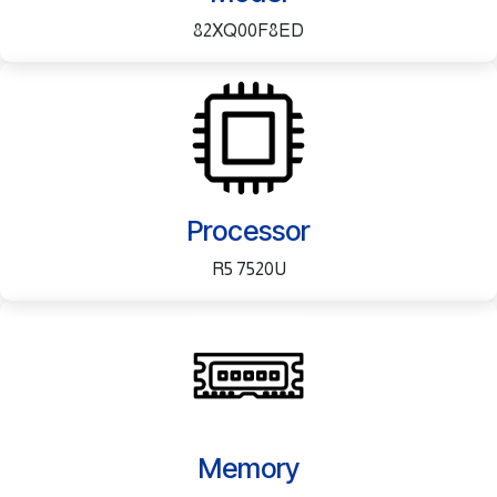
82XQ00F8ED
Processor
R5 7520U
Memory