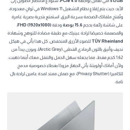
512GB
التي تعمل بواجهة
PCIe 4.0
، ستودع الانتظار الطويل إلى
الأبد؛ حيث يتم إقلاع نظام التشغيل Windows 11 في ثوانٍ معدودة،
وتُفتح ملفاتك الضخمة بسرعة البرق. استمتع بتجربة بصرية غامرة
على شاشة رائعة بحجم
15.6 بوصة
ودقة
FHD (1920x1080)
،
والمصممة خصيصًا لراحة عينيك مع طبقة مضادة للتوهج وشهادة
TÜV Rheinland
للضوء الأزرق المنخفض. كل هذا يأتي في هيكل
نحيف وأنيق باللون الرمادي القطبي (Arctic Grey)، وبوزن يبدأ من
1.62 كجم فقط، مما يجعله سهل الحمل والتنقل معك أينما ذهبت.
ولأن أمانك أولويتنا، يأتي الجهاز مزودًا بغطاء خصوصية مدمج
للكاميرا (Privacy Shutter)، مع ضمان ممتد لمدة عامين لراحة بال
تامة.