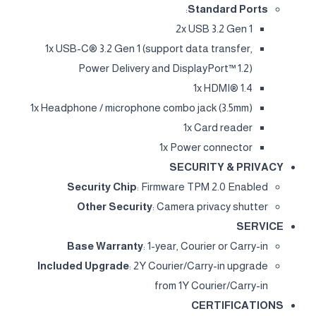
:
Standard Ports
2x USB 3.2 Gen 1
1x USB-C® 3.2 Gen 1 (support data transfer,
Power Delivery and DisplayPort™ 1.2)
1x HDMI® 1.4
1x Headphone / microphone combo jack (3.5mm)
1x Card reader
1x Power connector
SECURITY & PRIVACY
Security Chip
: Firmware TPM 2.0 Enabled
Other Security
: Camera privacy shutter
SERVICE
Base Warranty
: 1-year, Courier or Carry-in
Included Upgrade
: 2Y Courier/Carry-in upgrade
from 1Y Courier/Carry-in
CERTIFICATIONS