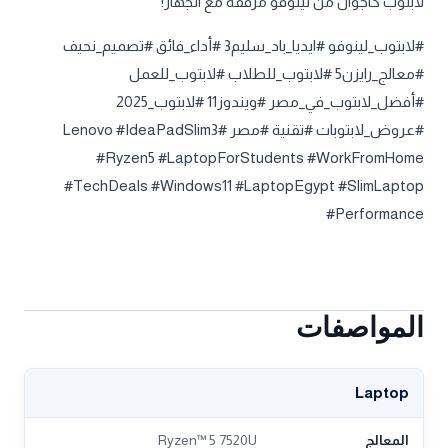
لابتوب كاجوال من لينوفو مرفقة مع الجهاز!
#لابتوب_لينوفو #ايديا_باد_سليم3 #أداء_فائق #تصميم_نحيف
#معالج_رايزن5 #لابتوب_للطلاب #لابتوب_للعمل
#أفضل_لابتوب_في_مصر #ويندوز11 #لابتوب_2025
#عروض_لابتوبات #تقنية #مصر #Lenovo #IdeaPadSlim3
#Ryzen5 #LaptopForStudents #WorkFromHome
#TechDeals #Windows11 #LaptopEgypt #SlimLaptop
#Performance
المواصفات
Laptop
المعالج
Ryzen™ 5 7520U