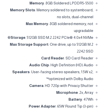
Memory
: 8GB Soldered LPDDR5-5500
Memory Slots
: Memory soldered to systemboard,
no slots, dual-channel
Max Memory
: 8GB soldered memory, not
upgradable
Storage
: 512GB SSD M.2 2242 PCIe® 4.0x4 NVMe®
Max Storage Support
: One drive, up to 512GB M.2
2242 SSD
Card Reader
: SD Card Reader
Audio Chip
: High Definition (HD) Audio
Speakers
: User-facing stereo speakers, 1.5W x2,
optimized with Dolby Audio™
Camera
: HD 720p with Privacy Shutter
Microphone
: 2x, Array
Battery
: 47Wh
Power Adapter
: 65W Round Tip (3-pin)