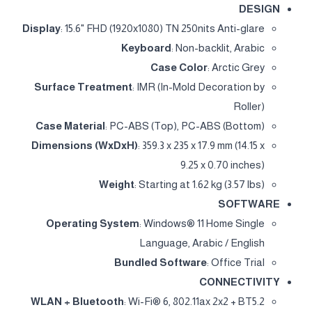
DESIGN
Display
: 15.6" FHD (1920x1080) TN 250nits Anti-glare
Keyboard
: Non-backlit, Arabic
Case Color
: Arctic Grey
Surface Treatment
: IMR (In-Mold Decoration by
Roller)
Case Material
: PC-ABS (Top), PC-ABS (Bottom)
Dimensions (WxDxH)
: 359.3 x 235 x 17.9 mm (14.15 x
9.25 x 0.70 inches)
Weight
: Starting at 1.62 kg (3.57 lbs)
SOFTWARE
Operating System
: Windows® 11 Home Single
Language, Arabic / English
Bundled Software
: Office Trial
CONNECTIVITY
WLAN + Bluetooth
: Wi-Fi® 6, 802.11ax 2x2 + BT5.2