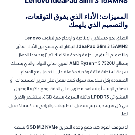
Lenovo IdeaPad Slim 3 15AMN8
المميزات: الأداء الذي يفوق التوقعات،
والتصميم الذي يلهمك
انطلق نحو مستقبل الإنتاجية والإبداع مع لابتوب
Lenovo
IdeaPad Slim 3 15AMN8
، الجهاز الذي يجمع بين الأداء الفائق
والتصميم الأنيق في حزمة واحدة متكاملة. تم تزويد هذا الجهاز
بمعالج
AMD Ryzen™ 5 7520U
القوي ثماني النواة، والذي يمنحك
سرعة استجابة فائقة وقدرة مذهلة على التعامل مع المهام
المتعددة بكل سلاسة، سواء كنت تعمل على تحرير المستندات، أو
تتصفح الويب، أو تشاهد محتوى عالي الدقة. ومع ذاكرة الوصول
العشوائي
LPDDR5
فائقة السرعة بسعة 8GB، ستشعر بالفرق
في كل نقرة، حيث يتم تشغيل التطبيقات والبرامج بسلاسة لا مثيل
لها.
لا تتوقف القوة هنا، فمع وحدة التخزين
SSD M.2 NVMe
بسعة