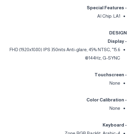
- Special Features
AI Chip: LA1
DESIGN
- Display
15.6" FHD (1920x1080) IPS 350nits Anti-glare, 45% NTSC,
144Hz, G-SYNC®
- Touchscreen
None
- Color Calibration
None
- Keyboard
4-Zone RGB Backlit, Arabic