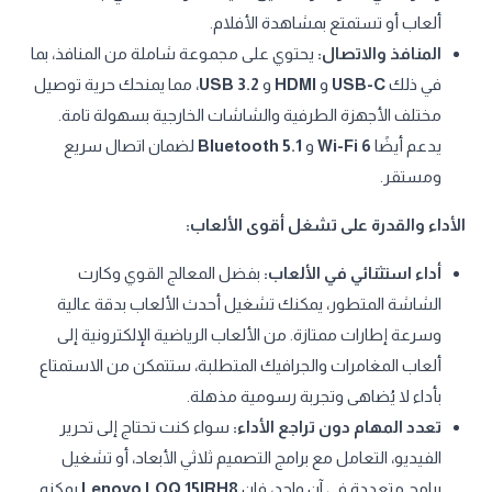
ألعاب أو تستمتع بمشاهدة الأفلام.
المنافذ والاتصال:
يحتوي على مجموعة شاملة من المنافذ، بما
في ذلك
USB-C
و
HDMI
و
USB 3.2
، مما يمنحك حرية توصيل
مختلف الأجهزة الطرفية والشاشات الخارجية بسهولة تامة.
يدعم أيضًا
Wi-Fi 6
و
Bluetooth 5.1
لضمان اتصال سريع
ومستقر.
الأداء والقدرة على تشغل أقوى الألعاب:
أداء استثنائي في الألعاب:
بفضل المعالج القوي وكارت
الشاشة المتطور، يمكنك تشغيل أحدث الألعاب بدقة عالية
وسرعة إطارات ممتازة. من الألعاب الرياضية الإلكترونية إلى
ألعاب المغامرات والجرافيك المتطلبة، ستتمكن من الاستمتاع
بأداء لا يُضاهى وتجربة رسومية مذهلة.
تعدد المهام دون تراجع الأداء:
سواء كنت تحتاج إلى تحرير
الفيديو، التعامل مع برامج التصميم ثلاثي الأبعاد، أو تشغيل
برامج متعددة في آن واحد، فإن
Lenovo LOQ 15IRH8
يمكنه