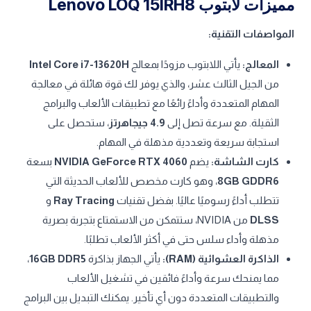
مميزات لابتوب Lenovo LOQ 15IRH8
المواصفات التقنية:
المعالج:
يأتي اللابتوب مزودًا بمعالج
Intel Core i7-13620H
من الجيل الثالث عشر، والذي يوفر لك قوة هائلة في معالجة
المهام المتعددة وأداءً رائعًا مع تطبيقات الألعاب والبرامج
الثقيلة. مع سرعة تصل إلى
4.9 جيجاهرتز
، ستحصل على
استجابة سريعة وتعددية مذهلة في المهام.
كارت الشاشة:
يضم
NVIDIA GeForce RTX 4060
بسعة
8GB GDDR6
، وهو كارت مخصص للألعاب الحديثة التي
تتطلب أداءً رسوميًا عاليًا. بفضل تقنيات
Ray Tracing
و
DLSS
من NVIDIA، ستتمكن من الاستمتاع بتجربة بصرية
مذهلة وأداء سلس حتى في أكثر الألعاب تطلبًا.
الذاكرة العشوائية (RAM):
يأتي الجهاز بذاكرة
16GB DDR5
،
مما يمنحك سرعة وأداءً فائقين في تشغيل الألعاب
والتطبيقات المتعددة دون أي تأخير. يمكنك التبديل بين البرامج