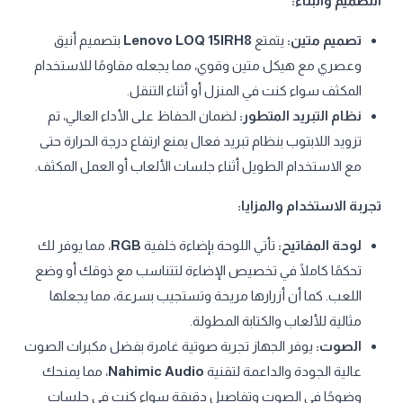
التصميم والبناء:
تصميم متين:
يتمتع
Lenovo LOQ 15IRH8
بتصميم أنيق
وعصري مع هيكل متين وقوي، مما يجعله مقاومًا للاستخدام
المكثف سواء كنت في المنزل أو أثناء التنقل.
نظام التبريد المتطور:
لضمان الحفاظ على الأداء العالي، تم
تزويد اللابتوب بنظام تبريد فعال يمنع ارتفاع درجة الحرارة حتى
مع الاستخدام الطويل أثناء جلسات الألعاب أو العمل المكثف.
تجربة الاستخدام والمزايا:
لوحة المفاتيح:
تأتي اللوحة بإضاءة خلفية
RGB
، مما يوفر لك
تحكمًا كاملًا في تخصيص الإضاءة لتتناسب مع ذوقك أو وضع
اللعب. كما أن أزرارها مريحة وتستجيب بسرعة، مما يجعلها
مثالية للألعاب والكتابة المطولة.
الصوت:
يوفر الجهاز تجربة صوتية غامرة بفضل مكبرات الصوت
عالية الجودة والداعمة لتقنية
Nahimic Audio
، مما يمنحك
وضوحًا في الصوت وتفاصيل دقيقة سواء كنت في جلسات