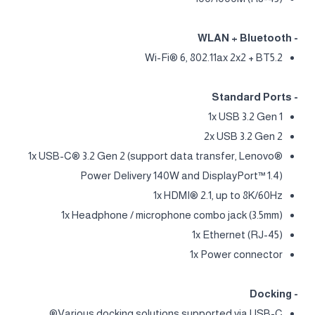
- WLAN + Bluetooth
Wi-Fi® 6, 802.11ax 2x2 + BT5.2
- Standard Ports
1x USB 3.2 Gen 1
2x USB 3.2 Gen 2
1x USB-C® 3.2 Gen 2 (support data transfer, Lenovo®
Power Delivery 140W and DisplayPort™ 1.4)
1x HDMI® 2.1, up to 8K/60Hz
1x Headphone / microphone combo jack (3.5mm)
1x Ethernet (RJ-45)
1x Power connector
- Docking
Various docking solutions supported via USB-C®.