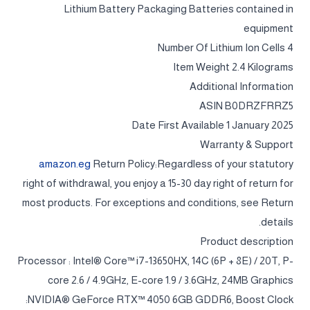
Lithium Battery Packaging ‎Batteries contained in
equipment
Number Of Lithium Ion Cells ‎4
Item Weight ‎2.4 Kilograms
Additional Information
ASIN B0DRZFRRZ5
Date First Available 1 January 2025
Warranty & Support
amazon.eg
Return Policy:Regardless of your statutory
right of withdrawal, you enjoy a 15-30 day right of return for
most products. For exceptions and conditions, see Return
details.
Product description
Processor : Intel® Core™ i7-13650HX, 14C (6P + 8E) / 20T, P-
core 2.6 / 4.9GHz, E-core 1.9 / 3.6GHz, 24MB Graphics
:NVIDIA® GeForce RTX™ 4050 6GB GDDR6, Boost Clock