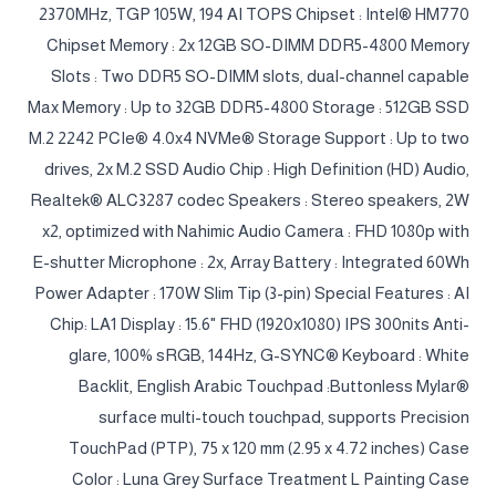
2370MHz, TGP 105W, 194 AI TOPS Chipset : Intel® HM770
Chipset Memory : 2x 12GB SO-DIMM DDR5-4800 Memory
Slots : Two DDR5 SO-DIMM slots, dual-channel capable
Max Memory : Up to 32GB DDR5-4800 Storage : 512GB SSD
M.2 2242 PCIe® 4.0x4 NVMe® Storage Support : Up to two
drives, 2x M.2 SSD Audio Chip : High Definition (HD) Audio,
Realtek® ALC3287 codec Speakers : Stereo speakers, 2W
x2, optimized with Nahimic Audio Camera : FHD 1080p with
E-shutter Microphone : 2x, Array Battery : Integrated 60Wh
Power Adapter : 170W Slim Tip (3-pin) Special Features : AI
Chip: LA1 Display : 15.6" FHD (1920x1080) IPS 300nits Anti-
glare, 100% sRGB, 144Hz, G-SYNC® Keyboard : White
Backlit, English Arabic Touchpad :Buttonless Mylar®
surface multi-touch touchpad, supports Precision
TouchPad (PTP), 75 x 120 mm (2.95 x 4.72 inches) Case
Color : Luna Grey Surface Treatment L Painting Case