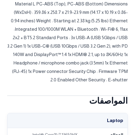
Material L PC-ABS (Top), PC-ABS (Bottom) Dimensions
(WxDxH) : 359.86 x 258.7 x 21.9-23.9 mm (14.17 x 10.19 x 0.86-
0.94 inches) Weight : Starting at 2.38 kg (5.25 lbs) Ethernet
:Integrated 100/1000M WLAN + Bluetooth : Wi-Fi® 6, 11ax
2x2 + BT5.2 Standard Ports : 3x USB-A (USB 5Gbps / USB
3.2 Gen 1) 1x USB-C® (USB 10Gbps / USB 3.2 Gen 2), with PD
140W and DisplayPort™ 1.4 1x HDMI® 2.1, up to 8K/60Hz 1x
Headphone / microphone combo jack (3.5mm) 1x Ethernet
(RJ-45) 1x Power connector Security Chip : Firmware TPM
2.0 Enabled Other Security : E-shutter
المواصفات
Laptop
المعالج
Intel® Core™ i7 13650HX