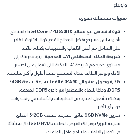
والإبداع.
مميزات ستجعلك تتفوق:
قوة لا تضاهى مع معالج Intel Core i7-13650HX:
استمتع
بأداء سلس وسريع بفضل المعالج القوي ذو الـ 14 نواة، القادر
على التعامل مع أعتى الألعاب والتطبيقات بكفاءة فائقة.
شريحة الذكاء الاصطناعي LA1 المدمجة:
ارتقِ بتجربتك إلى
مستوى جديد مع شريحة LA1 الذكية، التي تعمل على تحسين
الأداء وتوفير الطاقة بذكاء، لتستمتع بلعب أطول وأكثر سلاسة.
ذاكرة وصول عشوائي (RAM) فائقة السرعة بسعة 24GB
DDR5:
وداعًا للبطء والتقطيع! مع ذاكرة DDR5 الضخمة،
يمكنك تشغيل العديد من التطبيقات والألعاب في وقت واحد
دون أي تأخير.
تخزين SSD NVMe فائق السرعة بسعة 512GB:
انطلق
بسرعة البرق! يوفر لك القرص الصلب SSD NVMe أداءً استثنائيًا
في تحميل الألعاب والبرامج ونقل الملفات.