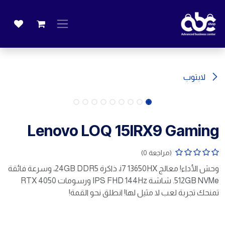
خطي للذهاب إلى المحتوى
لابتوب
Lenovo LOQ 15IRX9 Gaming
(مراجعة 0)
وحش الأداء! معالج i7 13650HX، ذاكرة 24GB DDR5، وسرعة فائقة
512GB NVMe. شاشة IPS FHD 144Hz ورسومات RTX 4050
تمنحك تجربة لعب لا مثيل لها! انطلق نحو القمة!