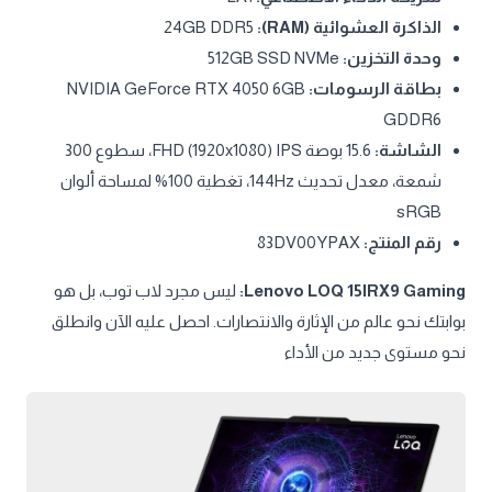
الذاكرة العشوائية (RAM):
24GB DDR5
وحدة التخزين:
512GB SSD NVMe
بطاقة الرسومات:
NVIDIA GeForce RTX 4050 6GB
GDDR6
الشاشة:
15.6 بوصة FHD (1920x1080) IPS، سطوع 300
شمعة، معدل تحديث 144Hz، تغطية 100% لمساحة ألوان
sRGB
رقم المنتج:
83DV00YPAX
Lenovo LOQ 15IRX9 Gaming:
ليس مجرد لاب توب، بل هو
بوابتك نحو عالم من الإثارة والانتصارات. احصل عليه الآن وانطلق
نحو مستوى جديد من الأداء