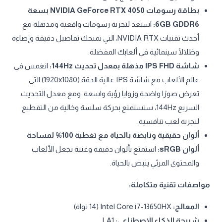
بطاقة رسومات NVIDIA GeForce RTX 4050 بسعة
6GB GDDR6:
استعد لتجربة رسومات واقعية ومذهلة مع
أحدث تقنيات NVIDIA RTX، التي تمنحك تفاصيل دقيقة وإضاءة
وظلالًا سينمائية في ألعابك المفضلة.
شاشة IPS FHD مذهلة بمعدل تحديث 144Hz:
انغمس في
عالم الألعاب مع شاشة IPS عالية الدقة (1920x1080) التي
تعرض صورًا واضحة وزوايا رؤية واسعة. ومع معدل التحديث
السريع 144Hz، ستستمتع بحركة سلسة وخالية من التقطيع
لتجربة لعب تنافسية.
ألوان حقيقية ونابضة بالحياة مع تغطية 100% لمساحة
ألوان sRGB:
استمتع بألوان دقيقة وغنية تجعل الألعاب
والمحتوى المرئي ينبض بالحياة.
مواصفات تقنية متكاملة:
المعالج:
Intel Core i7-13650HX (14 نواة)
شريحة الذكاء الاصطناعي:
LA1