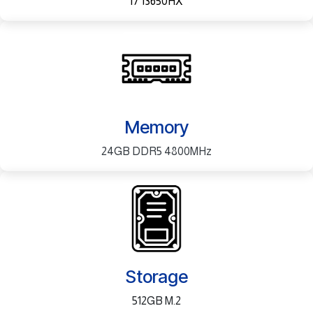
i7 13650HX
Memory
24GB DDR5 4800MHz
Storage
512GB M.2