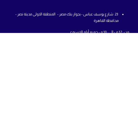
23 شارع يوسف عباس - بجوار بنك مصر - المنطقة الاولى مدينة نصر -
محافظة القاهرة
من : 12 م - الي : 10 م - جميع أيام الاسبوع
01225777726
info@abcshop-eg.com
روابط مهمة
MSI Laptop
ASUS laptop
Samsung Odyssey G5