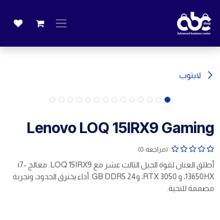
خطي للذهاب إلى المحتوى
لابتوب
Lenovo LOQ 15IRX9 Gaming
(مراجعة 0)
أطلق العنان لقوة الجيل الثالث عشر مع LOQ 15IRX9. معالج i7-
13650HX، و RTX 3050، و24 GB DDR5. أداء يخترق الحدود، وتجربة
مصممة للنخبة.