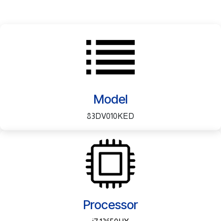
Model
83DV010KED
Processor