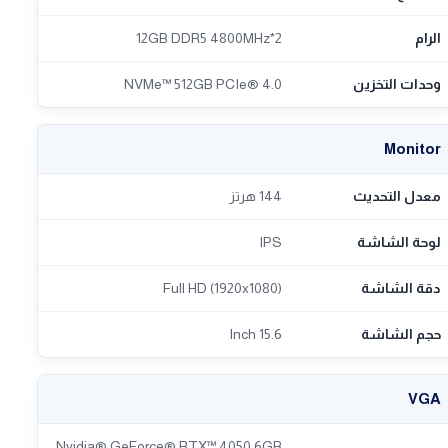
الرام
2*12GB DDR5 4800MHz
وحدات التخزين
NVMe™ 512GB PCIe® 4.0
Monitor
معدل التحديث
144 هرتز
لوحة الشاشة
IPS
دقة الشاشة
Full HD (1920x1080)
حجم الشاشة
15.6 Inch
VGA
Nvidia® GeForce® RTX™ 4050 6GB