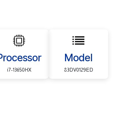
Processor
Model
i7-13650HX
83DV0129ED