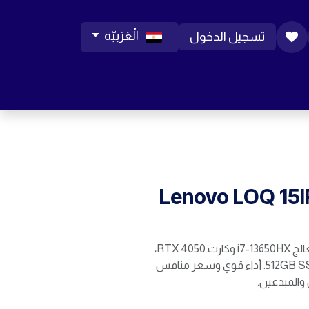
الْعَرَبيّة
تسجيل الدخول
ورات موبايل
مساعدة
المدونة
الوظائف
Lenovo LOQ 15
Lenovo LOQ 15IRX9 بمعالج i7-13650HX وكارت RTX 4050،
شاشة 144Hz، وتخزين 512GB SSD. أداء قوي وسعر منافس
ن والمبدعين.