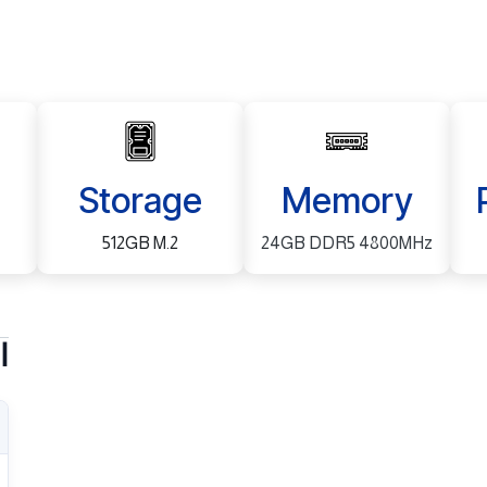
Storage
Memory
512GB M.2
24GB DDR5 4800MHz
ا