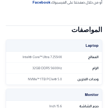
الأسعار قابلة للتغيير حسب العروض ومتاحة لدى الموزعين
المعتمدين.
#LenovoLegion #GamingLaptop #IntelCoreUltra
#NVIDIARTX #Legion5 #Tech #Gaming #Lenovo
#NewTech #Legion515IAX10 #GamingPC #Laptop
#EgyptTech #LenovoEgypt #PowerfulLaptop
تابعنا دائمًا للحصول على أفضل العروض من خلال موقعنا
ABCshop-eg.com
أو من خلال صفحتنا على الفيسبوك
Facebook
المواصفات