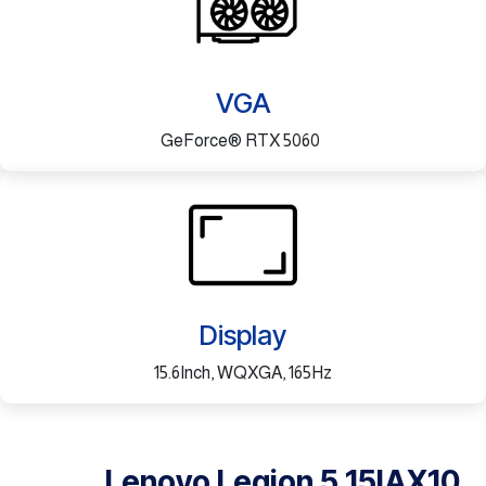
VGA
GeForce® RTX 5060
Display
15.6Inch, WQXGA, 165Hz
Lenovo Legion 5 15IAX10