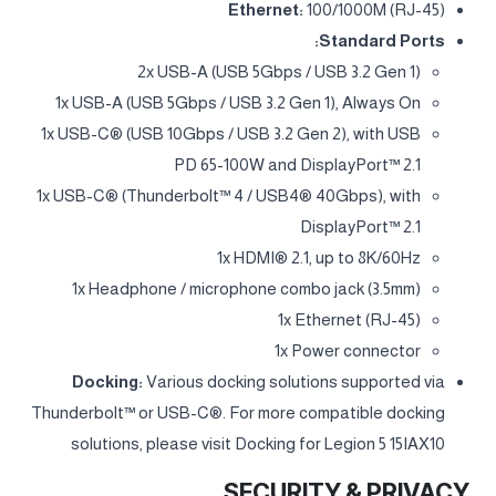
with Sandblasting)
SOFTWARE
Operating System:
Windows® 11 Home Single
Language, Arabic / English
Bundled Software:
Office Trial
CONNECTIVITY
WLAN + Bluetooth:
Wi-Fi® 7, 802.11be 2x2 + BT5.4
WWAN:
Non-WWAN
Ethernet:
100/1000M (RJ-45)
Standard Ports:
2x USB-A (USB 5Gbps / USB 3.2 Gen 1)
1x USB-A (USB 5Gbps / USB 3.2 Gen 1), Always On
1x USB-C® (USB 10Gbps / USB 3.2 Gen 2), with USB
PD 65-100W and DisplayPort™ 2.1