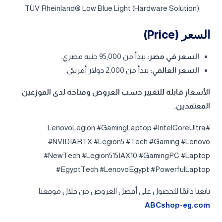
Base Warranty:
1-year, Courier or Carry-in
Included Upgrade:
2Y Premium Care with Onsite
upgrade from 1Y Courier/Carry-in
ACCESSORIES
Bundled Accessories:
None
CERTIFICATIONS
Green Certifications:
ErP Lot 3, RoHS compliant
Other Certifications:
TÜV Rheinland® Flicker Free,
TÜV Rheinland® Low Blue Light (Hardware Solution)
السعر (Price)
السعر في مصر:
يبدأ من 95,000 جنيه مصري.
السعر العالمي:
يبدأ من 2,000 دولار أمريكي.