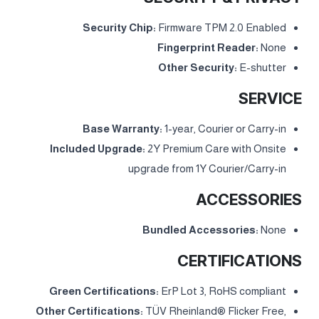
1x USB-C® (Thunderbolt™ 4 / USB4® 40Gbps), with
DisplayPort™ 2.1
1x HDMI® 2.1, up to 8K/60Hz
1x Headphone / microphone combo jack (3.5mm)
1x Ethernet (RJ-45)
1x Power connector
Docking:
Various docking solutions supported via
Thunderbolt™ or USB-C®. For more compatible docking
solutions, please visit Docking for Legion 5 15IAX10
SECURITY & PRIVACY
Security Chip:
Firmware TPM 2.0 Enabled
Fingerprint Reader:
None
Other Security:
E-shutter
SERVICE