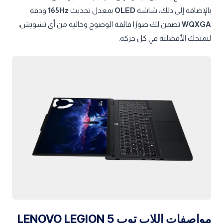
مميزات اللاب توب LENOVO LEGION 5
15IAX10
يُعدّ
Lenovo Legion 5 15IAX10
تحفة هندسية تجمع بين القوة
الهائلة والتصميم الأنيق، ليقدم لك تجربة لا مثيل لها سواء في
ساحات القتال الافتراضية أو في مهامك الإبداعية. فبفضل معالج
Intel® Core™ Ultra 7 255HX
الأحدث من نوعه، والمدعوم
بتقنية الذكاء الاصطناعي، ستستمتع بسرعات فائقة وأداء سلس
حتى مع أقوى الألعاب وأكثر البرامج تطلبًا. أما بطاقة الرسوميات
NVIDIA® GeForce RTX™ 5060
، فتنقلك إلى عالم من الواقعية
المذهلة، مع تفاصيل حية وألوان غنية تجعلك جزءًا من الحدث.
بالإضافة إلى ذلك، شاشة
OLED
بمعدل تحديث
165Hz
ودقة
WQXGA
تضمن لك صورًا فائقة الوضوح وخالية من أي تشويش،
لتمنحك الأفضلية في كل حركة.