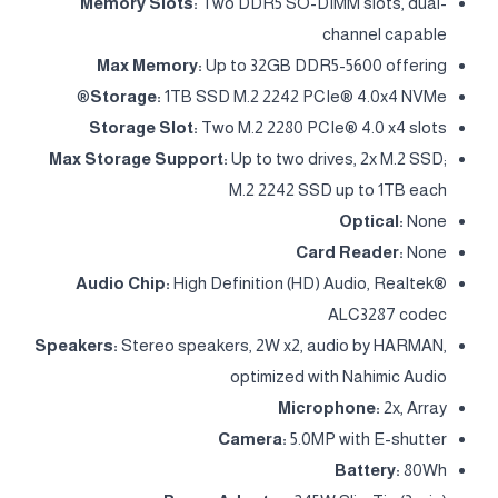
PERFORMANCE
Processor:
Intel® Core Ultra 7 255HX, 20C (8P + 12E) /
20T, Max Turbo up to 5.2GHz, 30MB
AI PC Category:
AI-Powered Gaming PC
NPU:
Integrated Intel® AI Boost, up to 13 TOPS
Graphics:
NVIDIA® GeForce RTX™ 5060 8GB GDDR7,
Boost Clock 2497MHz, TGP 115W, 572 AI TOPS
Chipset:
Intel® HM870 Chipset
Memory:
2x 16GB SO-DIMM DDR5-5600
Memory Slots:
Two DDR5 SO-DIMM slots, dual-
channel capable
Max Memory:
Up to 32GB DDR5-5600 offering
Storage:
1TB SSD M.2 2242 PCIe® 4.0x4 NVMe®
Storage Slot:
Two M.2 2280 PCIe® 4.0 x4 slots
Max Storage Support:
Up to two drives, 2x M.2 SSD;