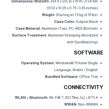
Dolby Vision®, DisplayHDR™ True Black 600
Touchscreen:
None
Screen-to-Body Ratio:
OLED models: 90% AAR
(active area ratio)
Color Calibration:
Factory Color Calibration
Pen:
Pen Not Supported
Keyboard:
24-Zone RGB Backlit, Arabic
Touchpad:
Buttonless Mylar® surface multi-touch
touchpad, supports Precision TouchPad (PTP), 75 x 120
mm (2.95 x 4.72 inches)
Dimensions (WxDxH):
344.9 x 255.35 x 19.95-21.54 mm
(13.58 x 10.05 x 0.79- 0.85 inches)
Weight:
Starting at 1.9 kg (4.19 lbs)
Case Color:
Eclipse Black
Case Material:
Aluminium (Top), PC-ABS (Bottom)
Surface Treatment:
Aluminium Stamping (Anodized