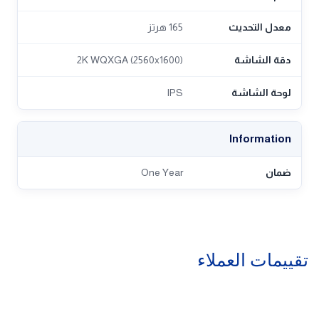
Laptop
المعالج
Intel® Core™ Ultra 7 255HX
الرام
32GB DDR5 5600Hz
وحدات التخزين
NVMe™ 1TB PCIe® 5.0
Monitor
حجم الشاشة
15.6 Inch
معدل التحديث
165 هرتز
دقة الشاشة
2K WQXGA (2560x1600)
لوحة الشاشة
IPS