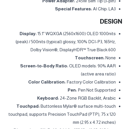
M.2 2242 SSD up to 1TB each
Optical:
None
Card Reader:
None
Audio Chip:
High Definition (HD) Audio, Realtek®
ALC3287 codec
Speakers:
Stereo speakers, 2W x2, audio by HARMAN,
optimized with Nahimic Audio
Microphone:
2x, Array
Camera:
5.0MP with E-shutter
Battery:
80Wh
Power Adapter:
245W Slim Tip (3-pin)
Special Features:
AI Chip: LA3
DESIGN
Display:
15.1" WQXGA (2560x1600) OLED 1000nits
(peak) / 500nits (typical) glossy, 100% DCI-P3, 165Hz,