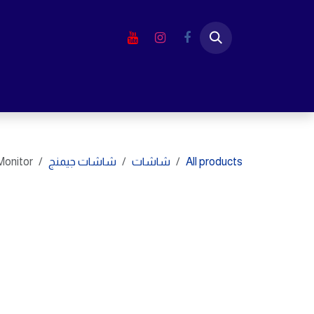
خطي للذهاب إلى المحتوى
الرئيسية
المتجر
لابتوب
شاشا
All products
شاشات
شاشات جيمنج
onitor