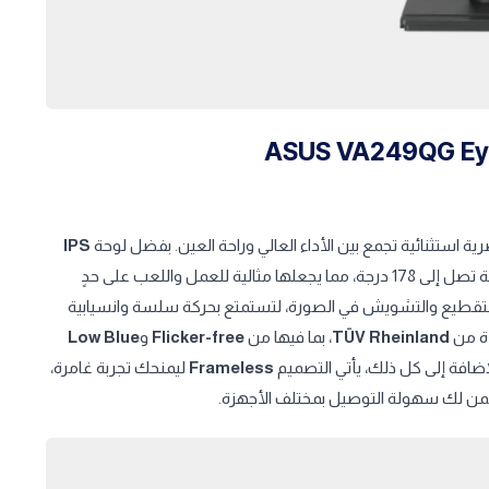
ية استثنائية تجمع بين الأداء العالي وراحة العين. بفضل لوحة
IPS
بحجم 23.8 بوصة، ستحظى بألوان غنية وواقعية وزوايا مشاهدة واسعة تصل إلى 178 درجة، مما يجعلها مثالية للعمل واللعب على حدٍ
لتقطيع والتشويش في الصورة، لتستمتع بحركة سلسة وانسيابية
ة من
TÜV Rheinland
، بما فيها من
Flicker-free
و
Low Blue
ضافة إلى كل ذلك، يأتي التصميم
Frameless
ليمنحك تجربة غامرة،