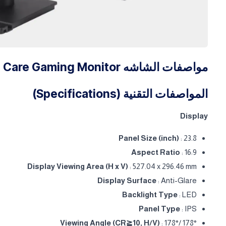
مواصفات الشاشه ASUS VA249QG Eye Care Gaming Monitor
المواصفات التقنية (Specifications)
Display
Panel Size (inch)
: 23.8
Aspect Ratio
: 16:9
Display Viewing Area (H x V)
: 527.04 x 296.46 mm
Display Surface
: Anti-Glare
Backlight Type
: LED
Panel Type
: IPS
Viewing Angle (CR≧10, H/V)
: 178°/ 178°