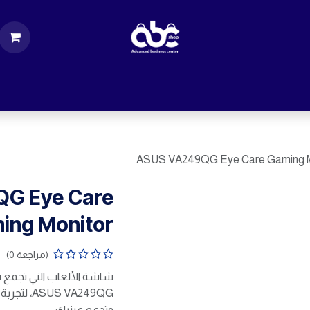
ت
قطع الكمبيوتر
اكسسورات كمبيوتر
إكسس
ASUS VA249QG Eye Care Gaming M
G Eye Care
ing Monitor
(مراجعة 0)
شاشة الألعاب التي تجمع بين
US VA249QG
وتدعم عينيك.