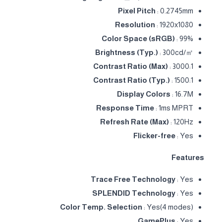
Pixel Pitch
: 0.2745mm
Resolution
: 1920x1080
Color Space (sRGB)
: 99%
Brightness (Typ.)
: 300cd/㎡
Contrast Ratio (Max)
: 3000:1
Contrast Ratio (Typ.)
: 1500:1
Display Colors
: 16.7M
Response Time
: 1ms MPRT
Refresh Rate (Max)
: 120Hz
Flicker-free
: Yes
Features
Trace Free Technology
: Yes
SPLENDID Technology
: Yes
Color Temp. Selection
: Yes(4 modes)
GamePlus
: Yes