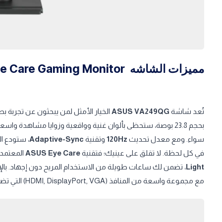
مميزات الشاشه ASUS VA249QG Eye Care Gaming Monitor
تُعد شاشة
ASUS VA249QG
الخيار الأمثل لمن يبحثون عن تجربة بصر
سواء. ومع معدل تحديث
120Hz
وتقنية
Adaptive-Sync
، ستودع ا
في كل لحظة. لا تقلق على عينيك؛ فتقنية
ASUS Eye Care
المعتمد
Light
، تضمن لك ساعات طويلة من الاستخدام المريح دون إجهاد. بالإ
مع مجموعة واسعة من المنافذ (HDMI, DisplayPort, VGA) التي تضمن لك سهولة التوصيل بمختلف الأجهزة.