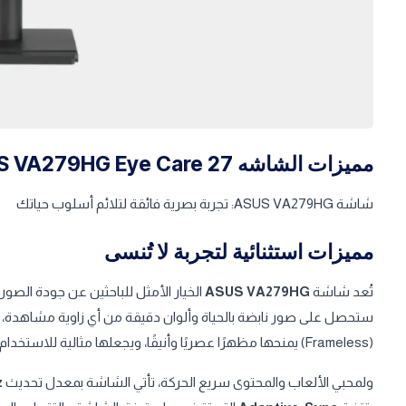
مميزات الشاشه ASUS VA279HG Eye Care 27
شاشة ASUS VA279HG: تجربة بصرية فائقة لتلائم أسلوب حياتك
مميزات استثنائية لتجربة لا تُنسى
تُعد شاشة
ASUS VA279HG
الخيار الأمثل للباحثين عن جودة الصو
ستحصل على صور نابضة بالحياة وألوان دقيقة من أي زاوية مشاهدة، مع زاوية رؤية 
(Frameless) يمنحها مظهرًا عصريًا وأنيقًا، ويجعلها مثالية للاستخدام في إعدادات الشاشات المتعددة.
ولمحبي الألعاب والمحتوى سريع الحركة، تأتي الشاشة بمعدل تحديث
z