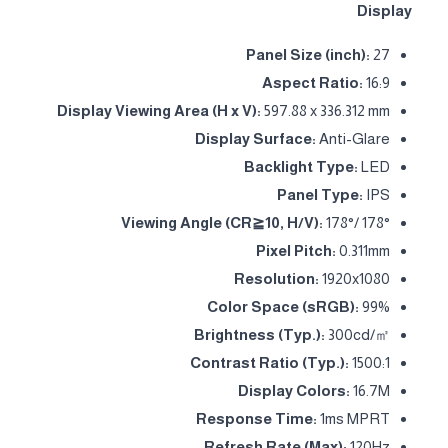
Display
Panel Size (inch):
27
Aspect Ratio:
16:9
Display Viewing Area (H x V):
597.88 x 336.312 mm
Display Surface:
Anti-Glare
Backlight Type:
LED
Panel Type:
IPS
Viewing Angle (CR≧10, H/V):
178°/ 178°
Pixel Pitch:
0.311mm
Resolution:
1920x1080
Color Space (sRGB):
99%
Brightness (Typ.):
300cd/㎡
Contrast Ratio (Typ.):
1500:1
Display Colors:
16.7M
Response Time:
1ms MPRT
Refresh Rate (Max):
120Hz