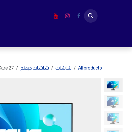
خطي للذهاب إلى المحتوى
الرئيسية
المتجر
لابتوب
شاشا
All products
شاشات
شاشات جيمنج
are 27