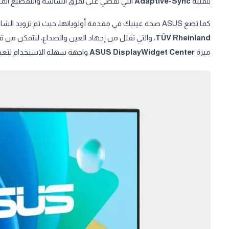
بتقنية
Adaptive-Sync
التي تقضي على تمزق الشاشة والتقطيع الم
كما تضع ASUS صحة عينيك في مقدمة أولوياتها، حيث تم تزويد الشاشة بتقنيات
TÜV Rheinland
، والتي تقلل من إجهاد العين والصداع، لتتمكن من ق
ميزة
ASUS DisplayWidget Center
واجهة سهلة الاستخدام لتعدي