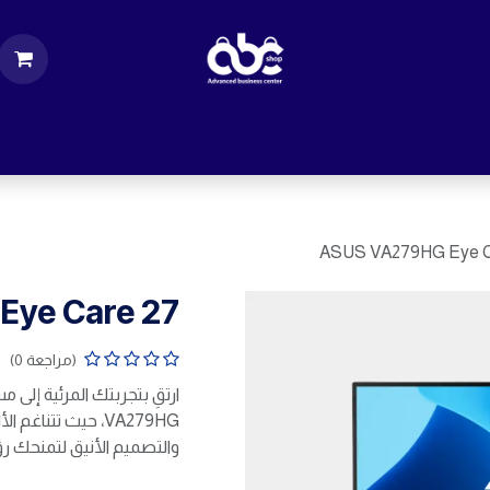
ت
قطع الكمبيوتر
اكسسورات كمبيوتر
إكسس
ASUS VA279HG Eye C
Eye Care 27
(مراجعة 0)
VA279HG، حيث تتناغم
والتصميم الأنيق لتمنحك رؤي