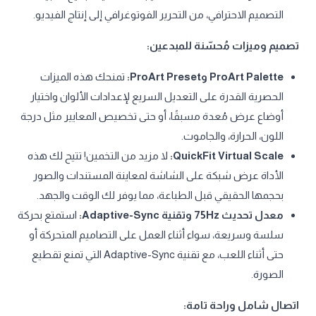
التصميم الاحترافي، من التحرير الفوتوغرافي إلى إنتاج الفيديو.
تصميم وميزات مُحسّنة للمبدعين:
ProArt Palette وProArt Preset:
تمنحك هذه الميزات
الحصرية القدرة على التعديل السريع لإعدادات الألوان واختيار
أوضاع عرض مُعدة مسبقًا، أو حتى تخصيص المعايير مثل درجة
اللون، الحرارة، والجاموت.
QuickFit Virtual Scale:
لا مزيد من التخمين! تتيح لك هذه
الأداة عرض شبكة على الشاشة لمعاينة المستندات والصور
بحجمها الحقيقي قبل الطباعة، مما يوفر لك الوقت والجهد.
معدل تحديث 75Hz وتقنية Adaptive-Sync:
استمتع بحركة
سلسة وسريعة، سواء أثناء العمل على التصاميم المتحركة أو
حتى أثناء اللعب، مع تقنية Adaptive-Sync التي تمنع تقطيع
الصورة.
اتصال شامل وراحة تامة: