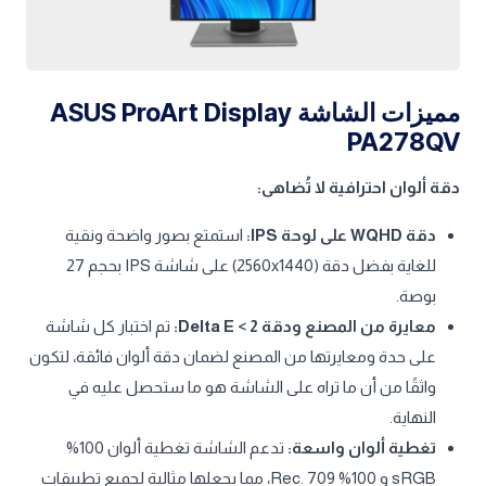
مميزات الشاشة ASUS ProArt Display
PA278QV
دقة ألوان احترافية لا تُضاهى:
دقة WQHD على لوحة IPS:
استمتع بصور واضحة ونقية
للغاية بفضل دقة (2560x1440) على شاشة IPS بحجم 27
بوصة.
معايرة من المصنع ودقة Delta E < 2:
تم اختبار كل شاشة
على حدة ومعايرتها من المصنع لضمان دقة ألوان فائقة، لتكون
واثقًا من أن ما تراه على الشاشة هو ما ستحصل عليه في
النهاية.
تغطية ألوان واسعة:
تدعم الشاشة تغطية ألوان 100%
sRGB و 100% Rec. 709، مما يجعلها مثالية لجميع تطبيقات