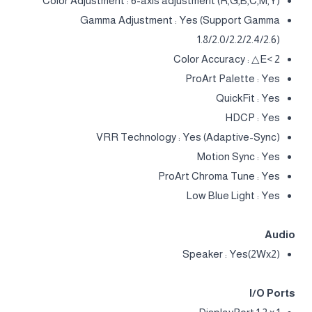
Color Adjustment : 6-axis adjustment (R,G,B,C,M,Y)
Gamma Adjustment : Yes (Support Gamma
1.8/2.0/2.2/2.4/2.6)
Color Accuracy : △E< 2
ProArt Palette : Yes
QuickFit : Yes
HDCP : Yes
VRR Technology : Yes (Adaptive-Sync)
Motion Sync : Yes
ProArt Chroma Tune : Yes
Low Blue Light : Yes
Audio
Speaker : Yes(2Wx2)
I/O Ports