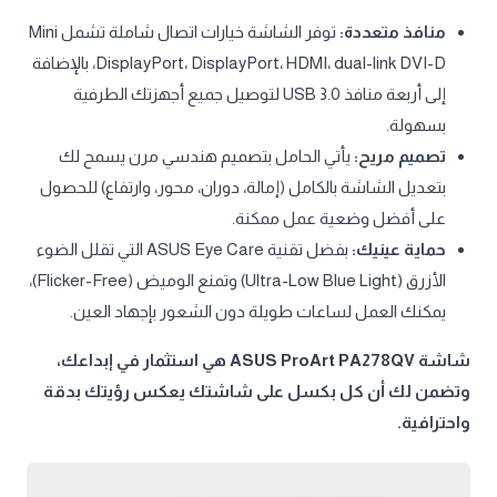
منافذ متعددة:
توفر الشاشة خيارات اتصال شاملة تشمل Mini
DisplayPort، DisplayPort، HDMI، dual-link DVI-D، بالإضافة
إلى أربعة منافذ USB 3.0 لتوصيل جميع أجهزتك الطرفية
بسهولة.
تصميم مريح:
يأتي الحامل بتصميم هندسي مرن يسمح لك
بتعديل الشاشة بالكامل (إمالة، دوران، محور، وارتفاع) للحصول
على أفضل وضعية عمل ممكنة.
حماية عينيك:
بفضل تقنية ASUS Eye Care التي تقلل الضوء
الأزرق (Ultra-Low Blue Light) وتمنع الوميض (Flicker-Free)،
يمكنك العمل لساعات طويلة دون الشعور بإجهاد العين.
شاشة ASUS ProArt PA278QV هي استثمار في إبداعك،
وتضمن لك أن كل بكسل على شاشتك يعكس رؤيتك بدقة
واحترافية.