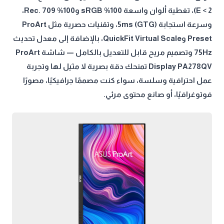
E < 2)، تغطية ألوان واسعة 100% sRGB و100% Rec. 709،
وسرعة استجابة 5ms (GTG)، وتقنيات حصرية مثل ProArt
Preset وQuickFit Virtual Scale، بالإضافة إلى معدل تحديث
75Hz وتصميم مريح قابل للتعديل بالكامل — شاشة ProArt
Display PA278QV تمنحك دقة بصرية لا مثيل لها وتجربة
عمل احترافية وسلسة، سواء كنت مصممًا جرافيكيًا، مصورًا
فوتوغرافيًا، أو صانع محتوى مرئي.