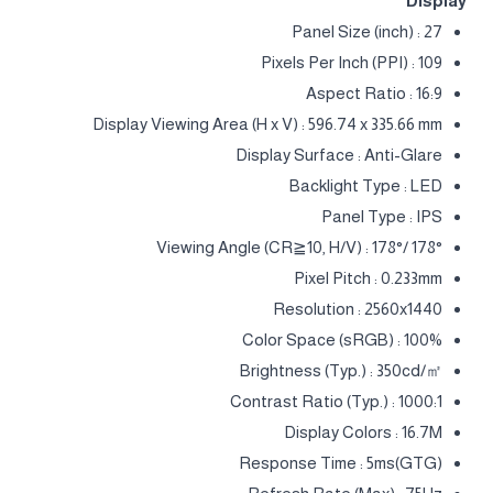
Display
Panel Size (inch) : 27
Pixels Per Inch (PPI) : 109
Aspect Ratio : 16:9
Display Viewing Area (H x V) : 596.74 x 335.66 mm
Display Surface : Anti-Glare
Backlight Type : LED
Panel Type : IPS
Viewing Angle (CR≧10, H/V) : 178°/ 178°
Pixel Pitch : 0.233mm
Resolution : 2560x1440
Color Space (sRGB) : 100%
Brightness (Typ.) : 350cd/㎡
Contrast Ratio (Typ.) : 1000:1
Display Colors : 16.7M
Response Time : 5ms(GTG)