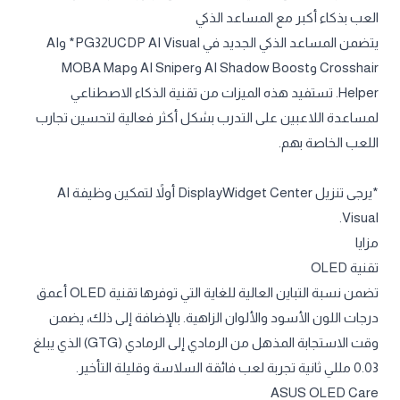
العب بذكاء أكبر مع المساعد الذكي
يتضمن المساعد الذكي الجديد في PG32UCDP AI Visual* وAI
Crosshair وAI Shadow Boost وAI Sniper وMOBA Map
Helper. تستفيد هذه الميزات من تقنية الذكاء الاصطناعي
لمساعدة اللاعبين على التدرب بشكل أكثر فعالية لتحسين تجارب
اللعب الخاصة بهم.
*يرجى تنزيل DisplayWidget Center أولاً لتمكين وظيفة AI
Visual.
مزايا
تقنية OLED
تضمن نسبة التباين العالية للغاية التي توفرها تقنية OLED أعمق
درجات اللون الأسود والألوان الزاهية. بالإضافة إلى ذلك، يضمن
وقت الاستجابة المذهل من الرمادي إلى الرمادي (GTG) الذي يبلغ
0.03 مللي ثانية تجربة لعب فائقة السلاسة وقليلة التأخير.
ASUS OLED Care