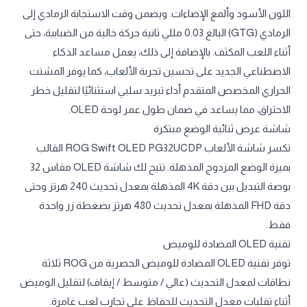
اللون الأسود وألمع الإضاءات. ويضمن وقت الاستجابة الرمادي إلى
الرمادي (GTG) البالغ 0.03 مللي ثانية حركة خالية من الضبابية، حتى
أثناء اللعب المكثف. بالإضافة إلى ذلك، يعمل مساعد الذكاء
الاصطناعي الجديد على تحسين تجربة الألعاب، كما يوفر المشتت
الحراري المخصص المتقدم أداء تبريد سلبي استثنائيًا لتقليل خطر
الاحتراق، مما يساعد في ضمان طول عمر لوحة OLED.
شاشة عرض ثنائية الوضع مبتكرة
تكسر شاشة الألعاب ROG Swift OLED PG32UCDP القالب
بميزة الوضع المزدوج المذهلة. تتيح لك شاشة OLED مقاس 32
بوصة التبديل بين دقة 4K المذهلة بمعدل تحديث 240 هرتز وحتى
دقة FHD المذهلة بمعدل تحديث 480 هرتز بضغطة زر واحدة
فقط.
تقنية OLED المضادة للوميض
توفر تقنية OLED المضادة للوميض الحصرية من ROG ثلاثة
نطاقات لمعدل التحديث (عالي / متوسط ​​/ إيقاف) لتقليل الوميض
أثناء تقلبات معدل التحديث للحفاظ على تجارب لعب غامرة.