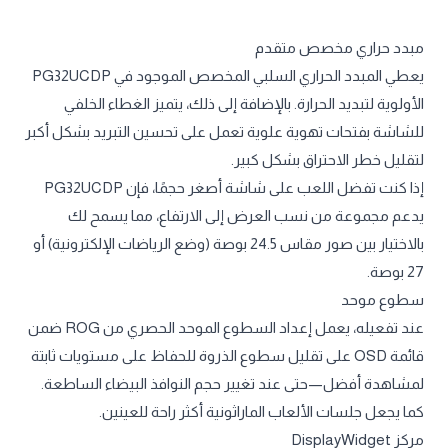
مبدد حراري مخصص متقدم
يعطي المبدد الحراري السلبي المخصص الموجود في PG32UCDP
الأولوية لتبديد الحرارة. بالإضافة إلى ذلك، يتميز الغطاء الخلفي
للشاشة بفتحات تهوية علوية تعمل على تحسين التبريد بشكل أكبر
لتقليل خطر الاحتراق بشكل كبير.
إذا كنت تفضل اللعب على شاشة أصغر حجمًا، فإن PG32UCDP
يدعم مجموعة من نسب العرض إلى الارتفاع، مما يسمح لك
بالاختيار بين صور مقاس 24.5 بوصة (وضع الرياضات الإلكترونية) أو
27 بوصة.
سطوع موحد
عند تفعيله، يعمل إعداد السطوع الموحد الحصري من ROG ضمن
قائمة OSD على تقليل سطوع الذروة للحفاظ على مستويات ثابتة
لمشاهدة أفضل—حتى عند تغيير حجم النوافذ البيضاء الساطعة.
كما يجعل جلسات الألعاب الماراثونية أكثر راحة للعينين.
مركز DisplayWidget