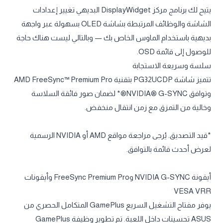
يتيح لك برنامج مركز DisplayWidget البديهي تغيير إعدادات
الشاشة والوظائف المرتبطة بشاشة OLED بسهولة عبر واجهة
بديهية باستخدام الماوس الخاص بك — وبالتالي ليست هناك حاجة
للوصول إلى قائمة OSD.
سلسة وسريعة الاستجابة
تتميز شاشة PG32UCDP بتقنية AMD FreeSync™ Premium Pro
وتوافق NVIDIA® G-SYNC®* لضمان صور فائقة السلاسة
وخالية من التمزق مع زمن انتقال منخفض.
*قيد التصديق. يُرجى مراجعة مواقع AMD أو NVIDIA الرسمية
لعرض أحدث قائمة بالتوافق.
أيقونة NVIDIA G-SYNC وFreeSync Premium Pro وأيقونات
VESA VRR
يوفر مفتاح التشغيل السريع GamePlus المتكامل الحصري من
ASUS تحسينات داخل اللعبة. تم تطوير وظيفة GamePlus