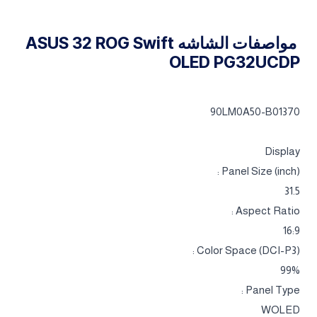
مواصفات الشاشه ASUS 32 ROG Swift
OLED PG32UCDP
90LM0A50-B01370
Display
Panel Size (inch) :
31.5
Aspect Ratio :
16:9
Color Space (DCI-P3) :
99%
Panel Type :
WOLED