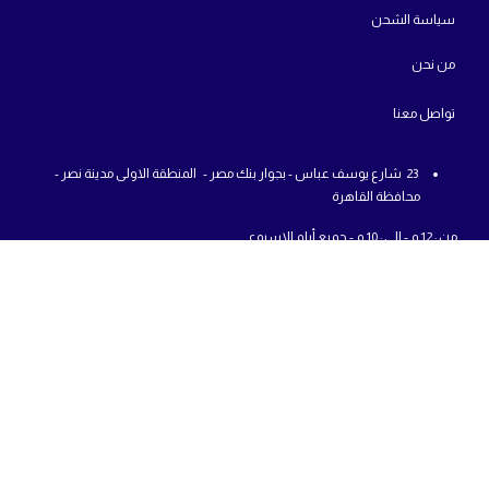
سياسة الشحن
من
نحن
تواص
ل معنا
23 شارع يوسف عباس - بجوار بنك مصر - المنطقة الاولى مدينة نصر -
محافظة القاهرة
من : 12 م - الي : 10 م - جميع أيام الاسبوع
01225777726
info@abcshop-eg.com
روابط مهمة