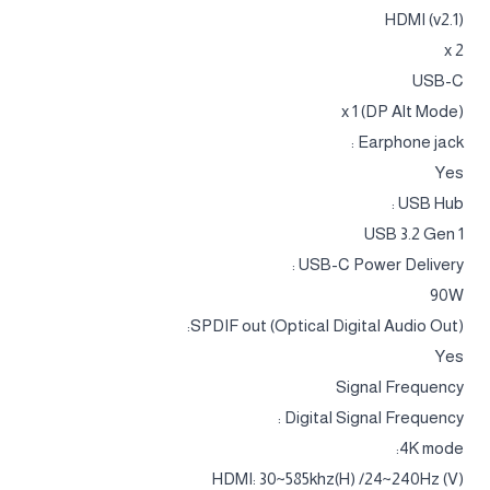
HDMI (v2.1)
x 2
USB-C
x 1 (DP Alt Mode)
Earphone jack :
Yes
USB Hub :
USB 3.2 Gen 1
USB-C Power Delivery :
90W
SPDIF out (Optical Digital Audio Out):
Yes
Signal Frequency
Digital Signal Frequency :
4K mode:
HDMI: 30~585khz(H) /24~240Hz (V)