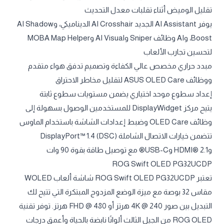
تقليل الوميض أثناء تقلبات معدل التحديث
يوفر AI Assistant الجديد AI Crosshair الديناميكي، وAI Shadow
Boost، وAI وظائف Sniper وAI Visual وMOBA Map Helper
لتحسين تجارب الألعاب
مبدد حراري مخصص عالي الكفاءة وتصميم تدفق هواء متقدم
ووظائف ASUS OLED Care لتقليل مخاطر الاحتراق
إعداد سطوع موحد اختياري يضمن مستويات سطوع ثابتة
يتيح مركز DisplayWidget للمستخدمين الوصول بسهولة إلى
وظائف OLED Care وضبط إعدادات الشاشة باستخدام الماوس
تتضمن خيارات الاتصال الشاملة DisplayPort™ 1.4 (DSC)
وHDMI® 2.1 وUSB-C® مع توصيل طاقة بقوة 90 وات
ROG Swift OLED PG32UCDP
تعتبر ROG Swift OLED PG32UCDP شاشة ألعاب WOLED
مقاس 32 بوصة مع ميزة الوضع المزدوج المبتكرة التي تتيح لك
التبديل بين صور 4K @ 240 هرتز أو FHD @ 480 هرتز. توفر تقنية
ROG OLED من الجيل الثالث ألوانًا نابضة بالحياة وأعمق درجات