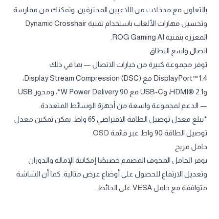
بالتعاون مع مدخلات من اللاعبين المحترفين، وتمكنك من ممارسة
وتحسين مهارات الألعاب باستخدام تقنية Dynamic Crosshair
المعززة بتقنية ROG Gaming AI.
اتصال واسع النطاق
توفر مجموعة كبيرة من خيارات الاتصال — بما في ذلك
DisplayPort™ 1.4 مع Display Stream Compression (DSC)،
وHDMI® 2.1، وUSB-C مع 90 W Power Delivery*، ومحور USB
— الدعم لمجموعة واسعة من أجهزة الوسائط المتعددة.
*يبلغ معدل توصيل الطاقة الافتراضي 65 واط. يمكن تمكين معدل
توصيل الطاقة 90 واط عبر قائمة OSD.
حامل مريح
يوفر الحامل المجوف المصمم خصيصًا إمكانية الإمالة والدوران
وتعديل الارتفاع للحصول على أوضاع عرض مثالية. كما أن الشاشة
متوافقة مع حامل VESA على الحائط.