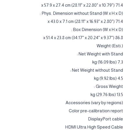
71.4 x 57.9 x 27.4 cm (28.11" x 22.80" x 10.79")
Phys. Dimension without Stand (W x H x D) :
71.4 x 43.0 x 7.1 cm (28.11" x 16.93" x 2.80")
Box Dimension (W x H x D) :
86.8 x 51.4 x 23.8 cm (34.17" x 20.24" x 9.37")
Weight (Esti.)
Net Weight with Stand :
7.3 kg (16.09 lbs)
Net Weight without Stand :
4.5 kg (9.92 lbs)
Gross Weight :
13.5 kg (29.76 lbs)
Accessories (vary by regions)
Color pre-calibration report
DisplayPort cable
HDMI Ultra High Speed Cable