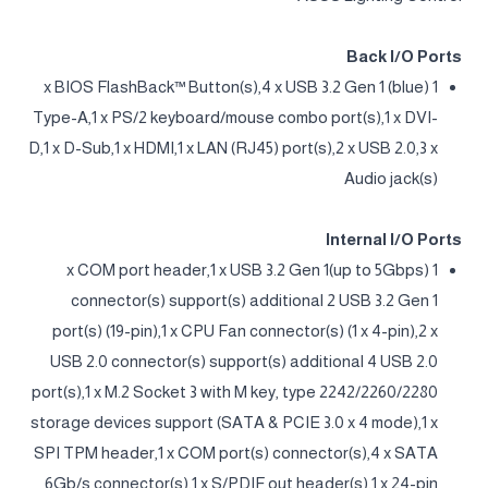
Back I/O Ports
1 x BIOS FlashBack™ Button(s),4 x USB 3.2 Gen 1 (blue)
Type-A,1 x PS/2 keyboard/mouse combo port(s),1 x DVI-
D,1 x D-Sub,1 x HDMI,1 x LAN (RJ45) port(s),2 x USB 2.0,3 x
Audio jack(s)
Internal I/O Ports
1 x COM port header,1 x USB 3.2 Gen 1(up to 5Gbps)
connector(s) support(s) additional 2 USB 3.2 Gen 1
port(s) (19-pin),1 x CPU Fan connector(s) (1 x 4-pin),2 x
USB 2.0 connector(s) support(s) additional 4 USB 2.0
port(s),1 x M.2 Socket 3 with M key, type 2242/2260/2280
storage devices support (SATA & PCIE 3.0 x 4 mode),1 x
SPI TPM header,1 x COM port(s) connector(s),4 x SATA
6Gb/s connector(s),1 x S/PDIF out header(s),1 x 24-pin