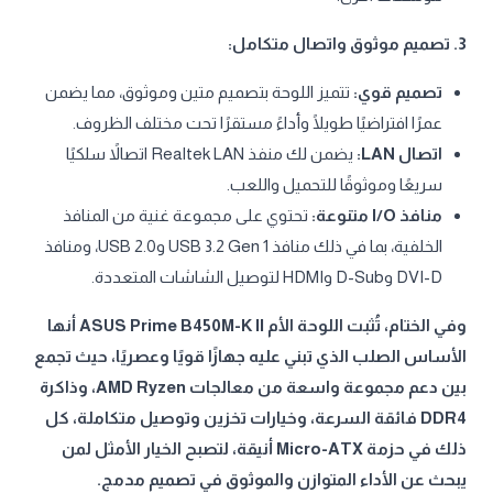
3. تصميم موثوق واتصال متكامل:
تصميم قوي:
تتميز اللوحة بتصميم متين وموثوق، مما يضمن
عمرًا افتراضيًا طويلًا وأداءً مستقرًا تحت مختلف الظروف.
اتصال LAN:
يضمن لك منفذ Realtek LAN اتصالاً سلكيًا
سريعًا وموثوقًا للتحميل واللعب.
منافذ I/O متنوعة:
تحتوي على مجموعة غنية من المنافذ
الخلفية، بما في ذلك منافذ USB 3.2 Gen 1 وUSB 2.0، ومنافذ
DVI-D وD-Sub وHDMI لتوصيل الشاشات المتعددة.
وفي الختام، تُثبت اللوحة الأم ASUS Prime B450M-K II أنها
الأساس الصلب الذي تبني عليه جهازًا قويًا وعصريًا، حيث تجمع
بين دعم مجموعة واسعة من معالجات AMD Ryzen، وذاكرة
DDR4 فائقة السرعة، وخيارات تخزين وتوصيل متكاملة، كل
ذلك في حزمة Micro-ATX أنيقة، لتصبح الخيار الأمثل لمن
يبحث عن الأداء المتوازن والموثوق في تصميم مدمج.