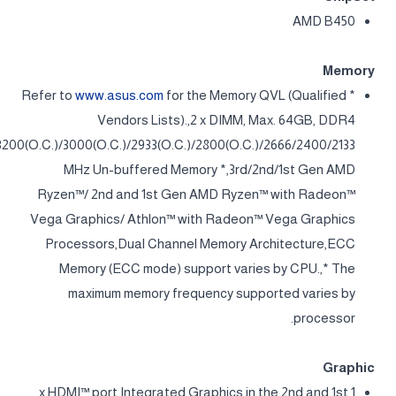
AMD B450
Memory
www.asus.com
for the Memory QVL (Qualified
* Refer to
Vendors Lists).,2 x DIMM, Max. 64GB, DDR4
3200(O.C.)/3000(O.C.)/2933(O.C.)/2800(O.C.)/2666/2400/2133
MHz Un-buffered Memory *,3rd/2nd/1st Gen AMD
Ryzen™/ 2nd and 1st Gen AMD Ryzen™ with Radeon™
Vega Graphics/ Athlon™ with Radeon™ Vega Graphics
Processors,Dual Channel Memory Architecture,ECC
Memory (ECC mode) support varies by CPU.,* The
maximum memory frequency supported varies by
processor.
Graphic
1 x HDMI™ port,Integrated Graphics in the 2nd and 1st