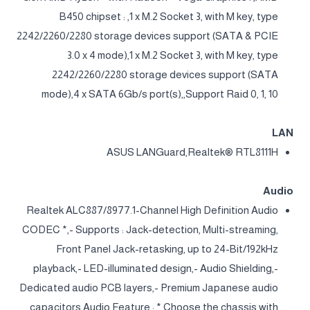
B450 chipset : ,1 x M.2 Socket 3, with M key, type
2242/2260/2280 storage devices support (SATA & PCIE
3.0 x 4 mode),1 x M.2 Socket 3, with M key, type
2242/2260/2280 storage devices support (SATA
mode),4 x SATA 6Gb/s port(s),,Support Raid 0, 1, 10
LAN
ASUS LANGuard,Realtek® RTL8111H
Audio
Realtek ALC887/8977.1-Channel High Definition Audio
CODEC *,- Supports : Jack-detection, Multi-streaming,
Front Panel Jack-retasking, up to 24-Bit/192kHz
playback,- LED-illuminated design,- Audio Shielding,-
Dedicated audio PCB layers,- Premium Japanese audio
capacitors,Audio Feature :,* Choose the chassis with