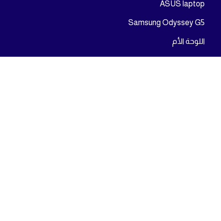
ASUS laptop
Samsung Odyssey G5
اللوحة الأم
المعالج
شركة ايه بى سى شوب للاجهزة الإليكترونية المتخصصة فى بيع مختلف أنواع أجهزة
الكمبيوتر وتجميعات الالعاب وأجهزة اللابتوب والشاشات بمختلف أنواعها.