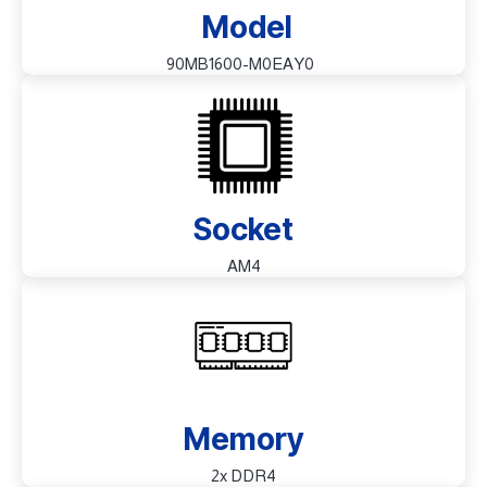
Model
90MB1600-M0EAY0
Socket
AM4
Memory
2x DDR4