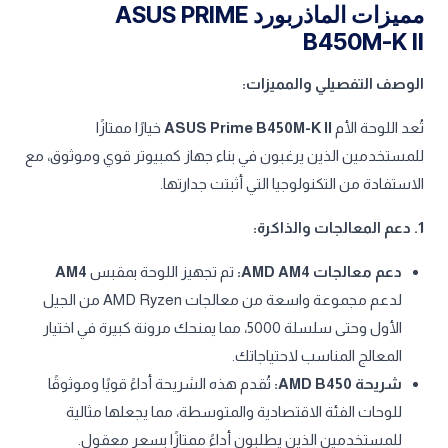
مميزات الماذربورد ASUS PRIME
B450M-K II
الوصف التفصيلي والمميزات:
تُعد اللوحة الأم
ASUS Prime B450M-K II
خيارًا ممتازًا
للمستخدمين الذين يرغبون في بناء جهاز كمبيوتر قوي وموثوق، مع
الاستفادة من التكنولوجيا التي أثبتت جدارتها.
1. دعم المعالجات والذاكرة:
دعم معالجات AMD AM4:
تم تجهيز اللوحة بمقبس
AM4
لدعم مجموعة واسعة من معالجات AMD Ryzen من الجيل
الأول وحتى سلسلة 5000، مما يمنحك مرونة كبيرة في اختيار
المعالج المناسب لاحتياجاتك.
شريحة AMD B450:
تُقدم هذه الشريحة أداءً قويًا وموثوقًا
للوحات الفئة الاقتصادية والمتوسطة، مما يجعلها مثالية
للمستخدمين الذين يطلبون أداءً ممتازًا بسعر معقول.