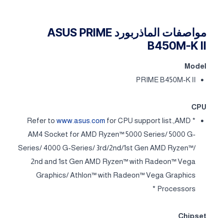
مواصفات الماذربورد ASUS PRIME
B450M-K II
Model
PRIME B450M-K II
CPU
www.asus.com
for CPU support list.,AMD
* Refer to
AM4 Socket for AMD Ryzen™ 5000 Series/ 5000 G-
Series/ 4000 G-Series/ 3rd/2nd/1st Gen AMD Ryzen™/
2nd and 1st Gen AMD Ryzen™ with Radeon™ Vega
Graphics/ Athlon™ with Radeon™ Vega Graphics
Processors *
Chipset