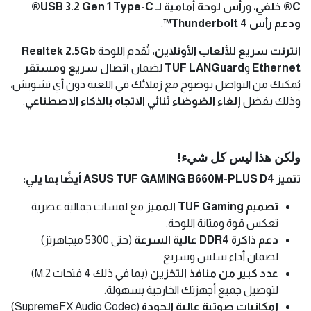
C® خلفي
، و
رأس لوحة أمامية لـ USB 3.2 Gen 1 Type-C®
ودعم رأس Thunderbolt 4™
.
انترنت سريع للألعاب الأونلاين،
تُقدم اللوحة
Realtek 2.5Gb
Ethernet
و
TUF LANGuard
لضمان
اتصال سريع ومستقر
يُمكنك من التواصل بوضوح مع زملائك في اللعبة دون أي تشويش،
وذلك بفضل
إلغاء الضوضاء ثنائي الاتجاه بالذكاء الاصطناعي
.
ولكن هذا ليس كل شيء!
تتميز ASUS TUF GAMING B660M-PLUS D4 أيضًا بما يلي:
تصميم TUF Gaming المميز
مع لمسات جمالية عصرية
تعكس قوة ومتانة اللوحة.
دعم ذاكرة DDR4 عالية السرعة
(حتى 5300 ميجاهرتز)
لضمان أداء سلس وسريع.
عدد كبير من منافذ التخزين
(بما في ذلك 4 فتحات M.2)
لتوصيل جميع أجهزتك الخارجية بسهولة.
إمكانيات صوتية عالية الجودة
(SupremeFX Audio Codec)