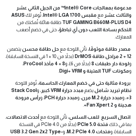
مدعومة بمعالجات Intel® Core™ من الجيل الثاني عشر
والثالث عشر
مع
مقبس Intel® LGA 1700
، تُوفر لك
ASUS
TUF GAMING B660M-PLUS D4
طاقة هائلة تُمكنك من
التحكم بساحة اللعب دون أي تباطؤ،
حتى في خضم أصعب
المعارك.
مصدر طاقة موثوقًا،
تأتي اللوحة مع
حل طاقة محسن
يتضمن
12 + 2 مراحل طاقة DrMOS
(بدلاً من 10 + 1 في النسخة السابقة)،
و
لوحة دار طبقات 8
(بدلاً من 6)، و
8 + 4 مآخذ ProCool
،
و
مكونات TUF المتينة و Digi+ VRM
.
برودة مثالية حتى في خضم المعارك الحاسمة،
تُوفر اللوحة
نظام تبريد شامل
يضم
مبدد حرارة VRM كبير
، و
Stack Cool
3+
، و
مبدد حرارة M.2 مرن
، و
مبدد حرارة PCH
، و
رأس مروحة
هجينة و Fan Xpert 2+
.
اتصال السريع للعب السلس،
تأتي اللوحة مع
أحدث الاتصالات
،
بما في ذلك
فتحة PCIe 5.0
(بدلاً من PCIe 4.0 في النسخة
السابقة)، و
فتحات M.2 PCIe 4.0
، و
USB 3.2 Gen 2x2 Type-