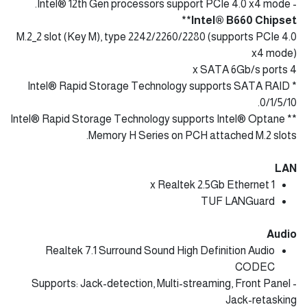
- Intel® 12th Gen processors support PCIe 4.0 x4 mode.
Intel® B660 Chipset**
M.2_2 slot (Key M), type 2242/2260/2280 (supports PCIe 4.0
x4 mode)
4 x SATA 6Gb/s ports
* Intel® Rapid Storage Technology supports SATA RAID
0/1/5/10.
** Intel® Rapid Storage Technology supports Intel® Optane
Memory H Series on PCH attached M.2 slots.
LAN
1 x Realtek 2.5Gb Ethernet
TUF LANGuard
Audio
Realtek 7.1 Surround Sound High Definition Audio
CODEC
- Supports: Jack-detection, Multi-streaming, Front Panel
Jack-retasking