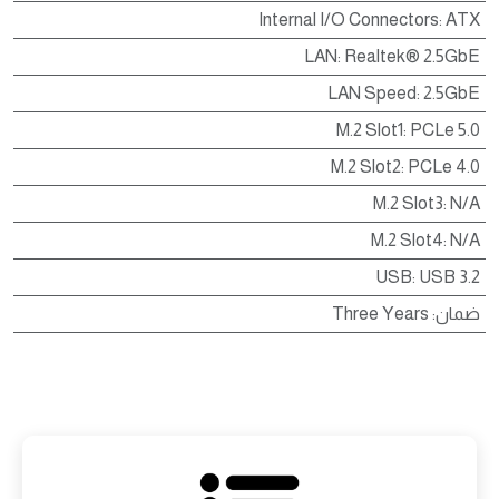
Internal I/O Connectors
:
ATX
LAN
:
Realtek® 2.5GbE
LAN Speed
:
2.5GbE
M.2 Slot1
:
PCLe 5.0
M.2 Slot2
:
PCLe 4.0
M.2 Slot3
:
N/A
M.2 Slot4
:
N/A
USB
:
USB 3.2
ضمان
:
Three Years