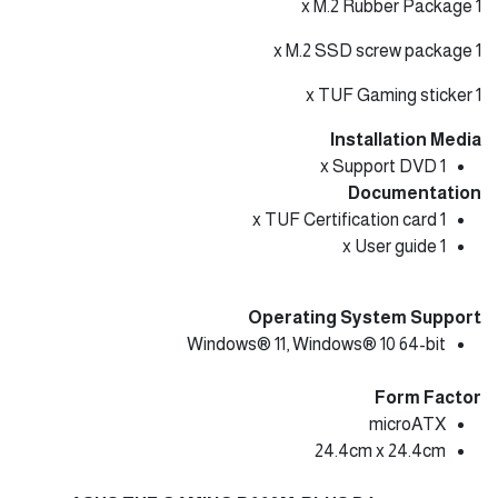
1 x M.2 Rubber Package
1 x M.2 SSD screw package
1 x TUF Gaming sticker
Installation Media
1 x Support DVD
Documentation
1 x TUF Certification card
1 x User guide
Operating System Support
Windows® 11, Windows® 10 64-bit
Form Factor
microATX
24.4cm x 24.4cm