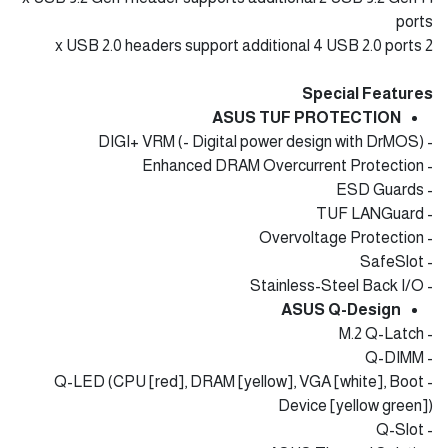
ports
2 x USB 2.0 headers support additional 4 USB 2.0 ports
Special Features
ASUS TUF PROTECTION
- DIGI+ VRM (- Digital power design with DrMOS)
- Enhanced DRAM Overcurrent Protection
- ESD Guards
- TUF LANGuard
- Overvoltage Protection
- SafeSlot
- Stainless-Steel Back I/O
ASUS Q-Design
- M.2 Q-Latch
- Q-DIMM
- Q-LED (CPU [red], DRAM [yellow], VGA [white], Boot
Device [yellow green])
- Q-Slot