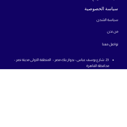
سياسة الخصوصية
سياسة الشحن
من
نحن
تواص
ل معنا
23 شارع يوسف عباس - بجوار بنك مصر - المنطقة الاولى مدينة نصر -
محافظة القاهرة
من : 12 م - الي : 10 م - جميع أيام الاسبوع
01225777726
info@abcshop-eg.com