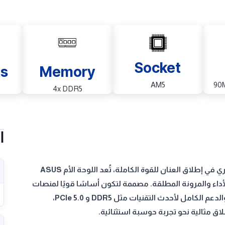
Socket
ts
Memory
AM5
90
4x DDR5
ا
في عالم بناء أجهزة الكمبيوتر الحديثة، حيث كل مكون له دور محوري في إطلاق العنان للقوة الكاملة، تُعد اللوحة الأم ASUS
قرار الأداء والمرونة المطلقة. مصممة لتكون أساسًا قويًا لمنصات
AMD من الجيل القادم، تجمع هذه اللوحة بين الابتكار الهندسي، والدعم الكامل لأحدث التقنيات مثل DDR5 و PCIe 5.0،
اق مثالية نحو تجربة حوسبة استثنائية.