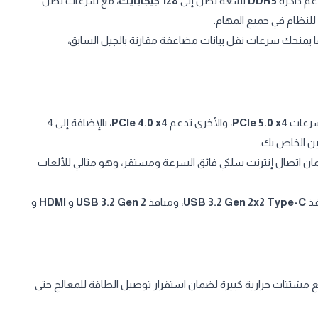
م ذاكرة
DDR5
بسعة تصل إلى
128 جيجابايت
، مع سرعات تصل
 للنظام في جميع المهام.
حدى فتحات M.2، مما يمنحك سرعات نقل بيانات مضاعفة مقارنة بالجيل السابق،
 سرعات
PCIe 5.0 x4
، والأخرى تدعم
PCIe 4.0 x4
، بالإضافة إلى 4
زين الخاص بك.
ن اتصال إنترنت سلكي فائق السرعة ومستقر، وهو مثالي للألعاب
فذ
USB 3.2 Gen 2x2 Type-C
، ومنافذ
USB 3.2 Gen 2
و
HDMI
و
اقة رقمي قوي بـ 10+2 مراحل مع مشتتات حرارية كبيرة لضمان استقرار توصيل الطاقة للمعالج حتى