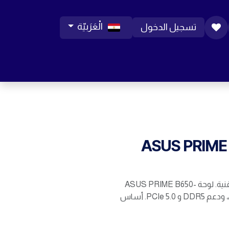
الْعَرَبيّة
تسجيل الدخول
ورات موبايل
مساعدة
المدونة
الوظائف
ASUS PRIME
ابدأ مستقبلك في عالم التقنية. لوحة ASUS PRIME B650-
PLUS بمعالج AMD B650، ودعم DDR5 و PCIe 5.0. أساس