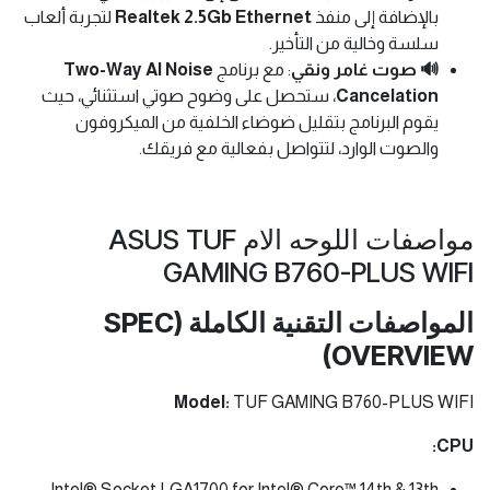
بالإضافة إلى منفذ
Realtek 2.5Gb Ethernet
لتجربة ألعاب
سلسة وخالية من التأخير.
🔊 صوت غامر ونقي
: مع برنامج
Two-Way AI Noise
Cancelation
، ستحصل على وضوح صوتي استثنائي، حيث
يقوم البرنامج بتقليل ضوضاء الخلفية من الميكروفون
والصوت الوارد، لتتواصل بفعالية مع فريقك.
مواصفات اللوحه الام ASUS TUF
GAMING B760-PLUS WIFI
المواصفات التقنية الكاملة (SPEC
OVERVIEW)
Model:
TUF GAMING B760-PLUS WIFI
CPU:
Intel® Socket LGA1700 for Intel® Core™ 14th & 13th