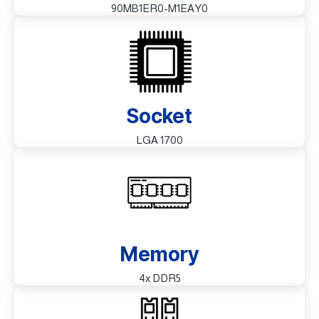
90MB1ER0-M1EAY0
Socket
LGA 1700
Memory
4x DDR5