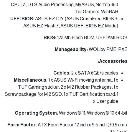
CPU-Z, DTS Audio Processing, MyASUS, Norton 360
for Gamers, WinRAR
UEFI BIOS:
ASUS EZ DIY (ASUS CrashFree BIOS 3,
ASUS EZ Flash 3, ASUS UEFI BIOS EZ Mode)
BIOS:
128 Mb Flash ROM, UEFI AMI BIOS
Manageability:
WOL by PME, PXE
Accessories:
Cables:
2 x SATA 6Gb/s cables
Miscellaneous:
1 x ASUS Wi-Fi moving antenna, 1 x
TUF Gaming sticker, 2 x M.2 Rubber Packages, 1 x
Screw package for M.2 SSD, 1 x TUF Certification card, 1
x User guide
Operating System:
Windows® 11, Windows® 10 64-bit
Form Factor:
ATX Form Factor, 12 inch x 9.6 inch (30.5 cm x
24.4 cm)