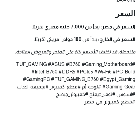
السعر
السعر في مصر:
يبدأ من
7,000 جنيه مصري
تقريبًا.
السعر في الخارج:
يبدأ من
180 دولار أمريكي
تقريبًا.
ملاحظة: قد تختلف الأسعار بناءً على المتجر والعروض المتاحة.
#TUF_GAMING #ASUS #B760 #Gaming_Motherboard
#Intel_B760 #DDR5 #PCIe5 #Wi-Fi6 #PC_Build
#GamingPC #TUF_GAMING_B760 #Egypt_Gaming
#Gaming_Gear #لوحة_أم #قطع_كمبيوتر #تجميعة_العاب
#اسوس #توف_جيمنج #كمبيوتر_جيمنج
#قطع_كمبيوتر_في_مصر