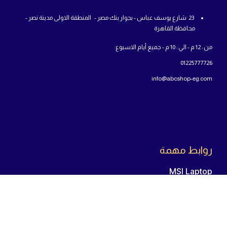
23 شارع يوسف عباس - بجوار بنك مصر - المنطقة الاولى مدينة نصر -
محافظة القاهرة
من : 12 م - الي : 10 م - جميع أيام الاسبوع
01225777726
info@abcshop-eg.com
روابط مهمة
MSI Laptop
ASUS laptop
Samsung Odyssey G5
اللوحة الأم