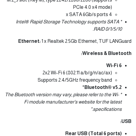
PCIe 4.0 x4 mode)
4 x SATA 6Gb/s ports
* Intel® Rapid Storage Technology supports SATA
RAID 0/1/5/10.
Ethernet:
1 x Realtek 2.5Gb Ethernet, TUF LANGuard
Wireless & Bluetooth:
Wi-Fi 6
2x2 Wi-Fi 6 (802.11 a/b/g/n/ac/ax)
Supports 2.4/5GHz frequency band
*
Bluetooth® v5.2
* The Bluetooth version may vary, please refer to the Wi-
Fi module manufacturer's website for the latest
specifications."
USB:
Rear USB (Total 6 ports)