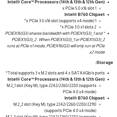
Intel® Core™ Processors (14th & 13th & 12th Gen)
1 x PCIe 5.0 x16 slot
Intel® B760 Chipset
1 x PCIe 3.0 x16 slot (supports x4 mode)*
2 x PCIe 3.0 x1 slots*
* PCIEX16(G3) shares bandwidth with PCIEX1(G3)_1 and
PCIEX1(G3)_2 . When PCIEX1(G3)_1 or PCIEX1(G3)_2
runs at PCIe x1 mode, PCIEX16(G3) will only run at PCIe
x2 mode.
Storage:
Total supports 3 x M.2 slots and 4 x SATA 6Gb/s ports*
Intel® Core™ Processors (14th & 13th & 12th Gen)
M.2_1 slot (Key M), type 2242/2260/2280 (supports
PCIe 4.0 x4 mode)
Intel® B760 Chipset
M.2_2 slot (Key M), type 2242/2260/2280/22110
(supports PCIe 4.0 x4 mode)
M.2_3 slot (Key M), type 2242/2260/2280 (supports