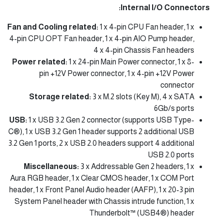
Internal I/O Connectors:
Fan and Cooling related:
1 x 4-pin CPU Fan header, 1 x
4-pin CPU OPT Fan header, 1 x 4-pin AIO Pump header,
4 x 4-pin Chassis Fan headers
Power related:
1 x 24-pin Main Power connector, 1 x 8-
pin +12V Power connector, 1 x 4-pin +12V Power
connector
Storage related:
3 x M.2 slots (Key M), 4 x SATA
6Gb/s ports
USB:
1 x USB 3.2 Gen 2 connector (supports USB Type-
C®), 1 x USB 3.2 Gen 1 header supports 2 additional USB
3.2 Gen 1 ports, 2 x USB 2.0 headers support 4 additional
USB 2.0 ports
Miscellaneous:
3 x Addressable Gen 2 headers, 1 x
Aura RGB header, 1 x Clear CMOS header, 1 x COM Port
header, 1 x Front Panel Audio header (AAFP), 1 x 20-3 pin
System Panel header with Chassis intrude function, 1 x
Thunderbolt™ (USB4®) header