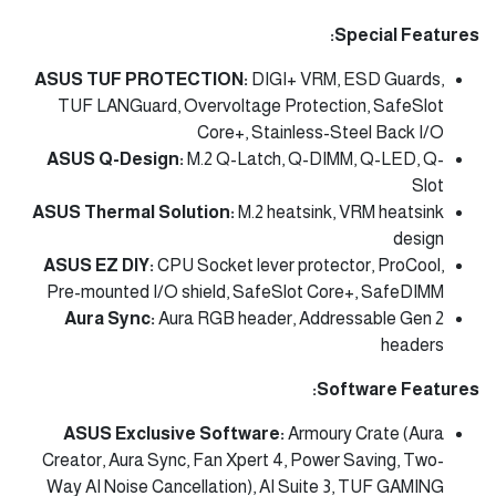
Special Features:
ASUS TUF PROTECTION:
DIGI+ VRM, ESD Guards,
TUF LANGuard, Overvoltage Protection, SafeSlot
Core+, Stainless-Steel Back I/O
ASUS Q-Design:
M.2 Q-Latch, Q-DIMM, Q-LED, Q-
Slot
ASUS Thermal Solution:
M.2 heatsink, VRM heatsink
design
ASUS EZ DIY:
CPU Socket lever protector, ProCool,
Pre-mounted I/O shield, SafeSlot Core+, SafeDIMM
Aura Sync:
Aura RGB header, Addressable Gen 2
headers
Software Features:
ASUS Exclusive Software:
Armoury Crate (Aura
Creator, Aura Sync, Fan Xpert 4, Power Saving, Two-
Way AI Noise Cancellation), AI Suite 3, TUF GAMING