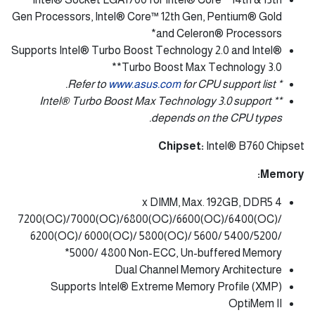
Gen Processors, Intel® Core™ 12th Gen, Pentium® Gold
and Celeron® Processors*
Supports Intel® Turbo Boost Technology 2.0 and Intel®
Turbo Boost Max Technology 3.0**
www.asus.com
for CPU support list.
* Refer to
** Intel® Turbo Boost Max Technology 3.0 support
depends on the CPU types.
Chipset:
Intel® B760 Chipset
Memory:
4 x DIMM, Max. 192GB, DDR5
7200(OC)/7000(OC)/6800(OC)/6600(OC)/6400(OC)/
6200(OC)/ 6000(OC)/ 5800(OC)/ 5600/ 5400/5200/
5000/ 4800 Non-ECC, Un-buffered Memory*
Dual Channel Memory Architecture
Supports Intel® Extreme Memory Profile (XMP)
OptiMem II