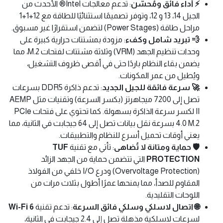
⚡️ أداء فائق ومُحسّن
: تدعم معالجات Intel® الأحدث من
الجيل 14، 13 و 12، وتوفر تصميمًا استثنائيًا للطاقة مع 12+1+1
مراحل طاقة (Power Stages) لتضمن استقرارًا غير مسبوق.
💨 تبريد شامل وكفء
: مزودة بمشتتات حرارية كبيرة على
وحدات تنظيم الجهد (VRM) وثلاثة مشتتات لفتحات M.2، مما
يضمن بقاء النظام باردًا حتى في أقصى ظروف التشغيل،
ويُطيل من عمر المكونات.
🚀 سرعة فائقة للجيل الجديد
: تدعم ذاكرة DDR5 بسرعات
تصل إلى 7200 ميجاهرتز (بكسر السرعة) وتقنيات مثل AEMP
II لكسر سرعة الذاكرة بسهولة. كما تحتوي على فتحات PCIe
4.0 M.2 بسرعة نقل بيانات تصل إلى 64 جيجابت في الثانية، مما
يعني أوقات تحميل أسرع للنظام والتطبيقات.
🛡️ حماية ومتانة لا تُضاهى
: تأتي مع تقنية
TUF
PROTECTION
التي تتضمن حماية من الجهد الزائد
(Overvoltage Protection) ودرع I/O خلفي من الفولاذ
المقاوم للصدأ، مما يمنحها عمرًا أطول بثلاث مرات من
اللوحات التقليدية.
🌐 اتصال لاسلكي وسلكي فائق السرعة
: تدعم تقنية
Wi-Fi 6
لسرعات لاسلكية مذهلة تصل إلى 2.4 جيجابت في الثانية،