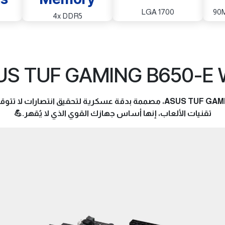
LGA 1700
90
4x DDR5
US TUF GAMING B650-E W
أسطورة الأداء الخالدة: لوحة أم ASUS TUF GAMING B650-E WIFI، مصممة بدقة ع
تقنيات الألعاب، إنها أساس جهازك القوي الذي لا يُقهر.💪