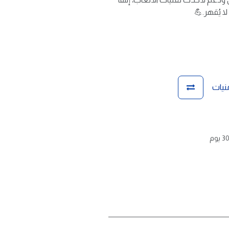
 يُقهر.💪
منيات