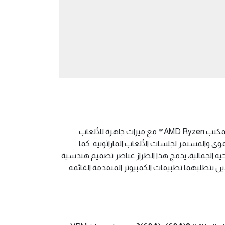
بين جميع المكونات الأساسية لأحدث مقبس AM5 لمعالجات سطح المكتب AMD Ryzen™ مع ميزات جاهزة للألعاب
وي والمستقر لجلسات الألعاب الماراثونية. كما
ظروف. من الناحية الجمالية، يدمج هذا الطراز عناصر تصميم هندسية
TUF G. توفر هذه المنصة الطاقة والاتصال اللذين تتطلبهما تطبيقات الكمبيوتر المتقدمة القائمة