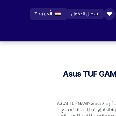
الْعَرَبيّة
تسجيل الدخول
ورات موبايل
مساعدة
المدونة
الوظائف
Asus TUF GAM
أسطورة الأداء الخالدة: لوحة أم ASUS TUF GAMING B650-E
رية لتحقيق انتصارات لا تتوقف، مع
ق ودعم لأحدث تقنيات الألعاب، إنها