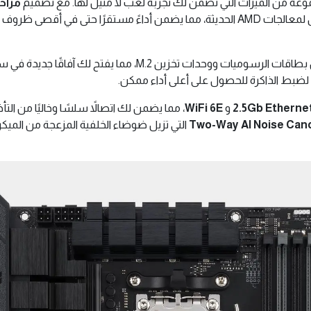
عة من الميزات التي تضمن لك تجربة لعب لا مثيل لها. مع تصميم
مراحل ال
الكبيرة، يمكنك الاعتماد على توصيل طاقة ثابت وفعال لمعالجات AMD الحديثة، مما يضمن أدا
ت ووحدات تخزين M.2، مما يفتح لك آفاقًا جديدة في سرعة نقل البيانات. بالإضافة إلى ذلك، تدعم اللوحة
 لضبط الذاكرة للحصول على أعلى أداء ممكن.
2.5Gb Etherne
و
WiFi 6E
، مما يضمن لك اتصالاً سلسًا وخاليًا من ال
Two-Way AI Noise Canc
التي تزيل ضوضاء الخلفية المزعجة من المي