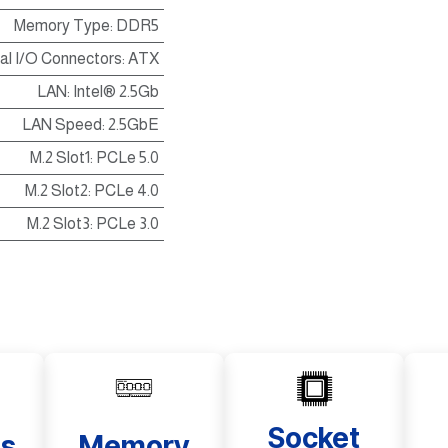
Memory Type
:
DDR5
nal I/O Connectors
:
ATX
LAN
:
Intel® 2.5Gb
LAN Speed
:
2.5GbE
M.2 Slot1
:
PCLe 5.0
M.2 Slot2
:
PCLe 4.0
M.2 Slot3
:
PCLe 3.0
Socket
ts
Memory