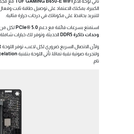
تأتي لوحة الأم
TUF GAMING B650-E WIFI
مع مجمو
للتبريد يحافظ على مكوناتك في درجات حرارة مثالية.
استمتع بسرعات فائقة مع دعم
PCIe® 5.0
لكل من بطاقات الرسوميا
وحدات ذاكرة DDR5
الحديثة، وتوفر لك خيارات شاملة
ولأن الاتصال السريع ضروري لكل لاعب، توفر اللوحة
t
ولتجربة صوتية نقية تمامًا، تأتي اللوحة بتقنية
elation
تام.