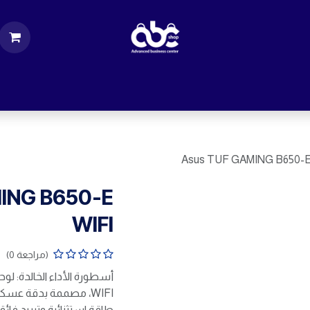
ت
قطع الكمبيوتر
اكسسورات كمبيوتر
إكسس
Asus TUF GAMING B650-E
ING B650-E
WIFI
(مراجعة 0)
WIFI، مصممة بدقة عسك
طاقة استثنائية وتبريد فائ