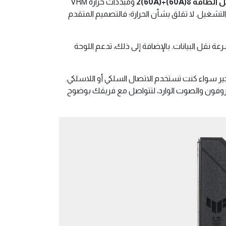
طاقة 8(60A)+2(60A)
ومبددات حرارة VRM
ءً مستقرًا حتى في أقصى ظروف التشغيل. لا تقلق بشأن الحرارة؛ فالتصميم المتقدم
تأخير سواء كنت تستخدم الاتصال السلكي أو اللاسلكي.
كروفون والصوت الوارد، لتتواصل مع فريقك بوضوح