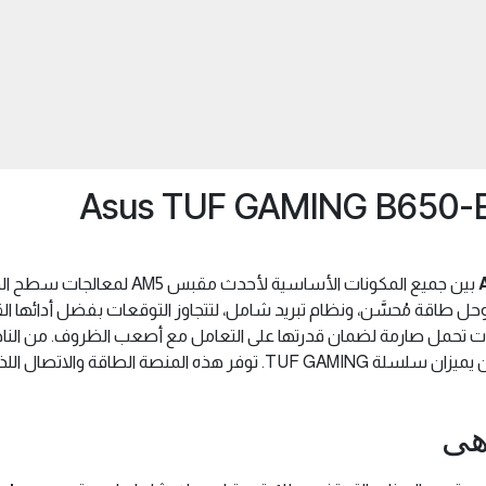
حل طاقة مُحسَّن، ونظام تبريد شامل، لتتجاوز التوقعات بفضل أدائها الق
ت الأم من سلسلة TUF GAMING لاختبارات تحمل صارمة لضمان قدرتها على التعامل مع أصعب ال
باللون الأسود الداكن ليعكس الموثوقية والثبات اللذين يميزان سلسلة AMING
اهى