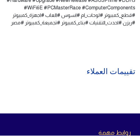
#Hardware #Upgrade #NewRelease #ASUSPrime #DDR5
#WiFi6E #PCMasterRace #ComputerComponents
#قطع_كمبيوتر #لوحات_ام #اسوس #العاب #اجهزة_كمبيوتر
#ريزن #احدث_التقنيات #بناء_كمبيوتر #تجميعة_كمبيوتر #مصر
تقييمات العملاء
روابط مهمة