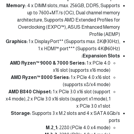
Memory:
4 x DIMM slots, max. 256GB, DDR5, Supports
up to 7600+MT/s (OC), Dual channel memory
architecture, Supports AMD Extended Profiles for
Overclocking (EXPO™), ASUS Enhanced Memory
Profile (AEMP)
Graphics:
1 x DisplayPort** (Supports max. 8K@30Hz),
1 x HDMI™ port*** (Supports 4K@60Hz)
Expansion Slots:
AMD Ryzen™ 9000 & 7000 Series:
1 x PCIe 4.0
x16 slot (supports x16 mode)
AMD Ryzen™ 8000 Series:
1 x PCIe 4.0 x16 slot
(supports x8/x4 mode)
AMD B840 Chipset:
1 x PCIe 3.0 x16 slot (support
x4 mode), 2 x PCIe 3.0 x16 slots (support x1 mode), 1
x PCIe 3.0 x1 slot
Storage:
Supports 3 x M.2 slots and 4 x SATA 6Gb/s
ports
M.2_1:
2280 (PCIe 4.0 x4 mode)