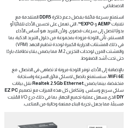
الاصطناعي.
استمتع بسرعة فائقة بفضل دعم ذاكرة
DDR5
المتقدمة مع
تقنيات
AEMP
و
EXPO™
، التي تعمل على تحسين الأداء تلقائيًا أو
يدويًا لتصل إلى سرعات قصوى. ولأن التبريد هو أساس الأداء
المستقر، تأتي اللوحة مزودة بمجموعة من حلول التبريد الذكية، بما
في ذلك المشتتات الحرارية الكبيرة لوحدة تنظيم الجهد (VRM)
والمشتت المرن لوحدات التخزين M.2، مما يضمن بقاء نظامك باردًا
حتى تحت أشد الضغوط.
بالإضافة إلى الأداء، توفر اللوحة مرونة لا تضاهى في الاتصال. مع
WiFi 6E
، ستستمتع باتصال لاسلكي فائق السرعة واستجابة
منخفضة، بينما يضمن
Realtek 2.5Gb Ethernet
نقل بيانات
سلكي سريع وسلس. وتتكامل كل هذه الميزات مع تصميم
EZ PC
DIY
الذي يسهل عملية تجميع الجهاز، بما في ذلك درع I/O المُثبت
مسبقًا، مما يجعل تجربة البناء ممتعة وخالية من المتاعب.