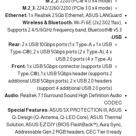
M.2_2:
2280 (PCIe 4.0 x4 mode)
M.2_3:
2242/2260/2280 (PCIe 3.0 x4 mode)
Ethernet:
1 x Realtek 2.5Gb Ethernet, ASUS LANGuard
Wireless & Bluetooth:
Wi-Fi 6E (2x2 802.11ax),
Supports 2.4/5/6GHz frequency band, Bluetooth® v5.3
USB:
Rear:
2 x USB 10Gbps ports (1 x Type-A + 1 x USB
Type-C®), 2 x USB 5Gbps ports (2 x Type-A), 4 x
USB 2.0 ports (4 x Type-A)
Front:
1 x USB 5Gbps connector (supports USB
Type-C®), 1 x USB 5Gbps header (supports 2
additional USB 5Gbps ports), 2 x USB 2.0 headers
(support 4 additional USB 2.0 ports)
Audio:
Realtek 7.1 Surround Sound High Definition Audio
CODEC
Special Features:
ASUS 5X PROTECTION III, ASUS
Q-Design (Q-Antenna, Q-LED Core), ASUS Thermal
Solution, ASUS EZ DIY (BIOS FlashBack™), Aura Sync,
Addressable Gen 2 RGB headers, CEC Tier II ready