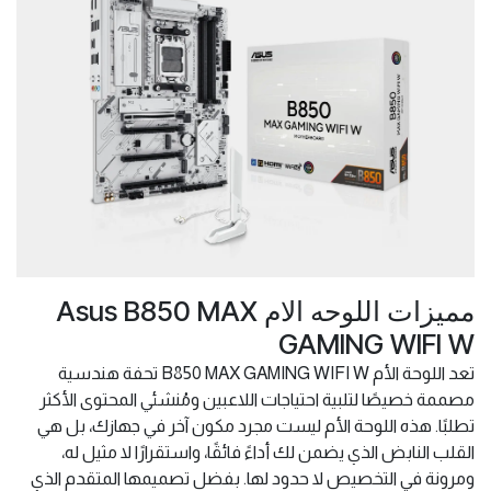
مميزات اللوحه الام Asus B850 MAX
GAMING WIFI W
تعد اللوحة الأم B850 MAX GAMING WIFI W تحفة هندسية
مصممة خصيصًا لتلبية احتياجات اللاعبين ومُنشئي المحتوى الأكثر
تطلبًا. هذه اللوحة الأم ليست مجرد مكون آخر في جهازك، بل هي
القلب النابض الذي يضمن لك أداءً فائقًا، واستقرارًا لا مثيل له،
ومرونة في التخصيص لا حدود لها. بفضل تصميمها المتقدم الذي