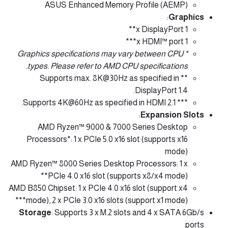
ASUS Enhanced Memory Profile (AEMP)
:
Graphics
1 x DisplayPort**
1 x HDMI™ port***
* Graphics specifications may vary between CPU
types. Please refer to AMD CPU specifications.
** Supports max. 8K@30Hz as specified in
DisplayPort 1.4.
*** Supports 4K@60Hz as specified in HDMI 2.1.
:
Expansion Slots
AMD Ryzen™ 9000 & 7000 Series Desktop
Processors*: 1 x PCIe 5.0 x16 slot (supports x16
mode)
AMD Ryzen™ 8000 Series Desktop Processors: 1 x
PCIe 4.0 x16 slot (supports x8/x4 mode)**
AMD B850 Chipset: 1 x PCIe 4.0 x16 slot (support x4
mode), 2 x PCIe 3.0 x16 slots (support x1 mode)***
Storage
: Supports 3 x M.2 slots and 4 x SATA 6Gb/s
ports