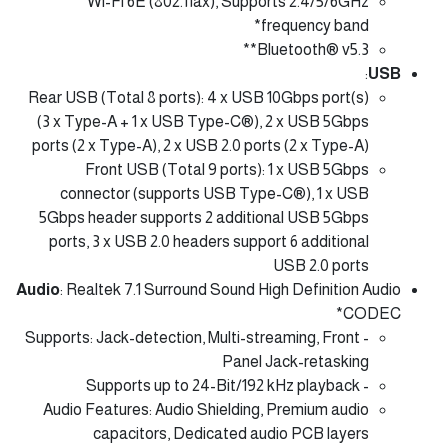
Wi-Fi 6E (802.11ax), Supports 2.4/5/6GHz
frequency band*
Bluetooth® v5.3**
:
USB
Rear USB (Total 8 ports): 4 x USB 10Gbps port(s)
(3 x Type-A + 1 x USB Type-C®), 2 x USB 5Gbps
ports (2 x Type-A), 2 x USB 2.0 ports (2 x Type-A)
Front USB (Total 9 ports): 1 x USB 5Gbps
connector (supports USB Type-C®), 1 x USB
5Gbps header supports 2 additional USB 5Gbps
ports, 3 x USB 2.0 headers support 6 additional
USB 2.0 ports
Audio
: Realtek 7.1 Surround Sound High Definition Audio
CODEC*
- Supports: Jack-detection, Multi-streaming, Front
Panel Jack-retasking
- Supports up to 24-Bit/192 kHz playback
Audio Features: Audio Shielding, Premium audio
capacitors, Dedicated audio PCB layers