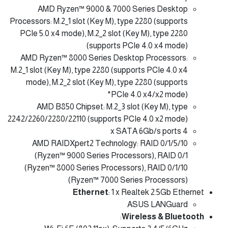
AMD Ryzen™ 9000 & 7000 Series Desktop
Processors: M.2_1 slot (Key M), type 2280 (supports
PCIe 5.0 x4 mode), M.2_2 slot (Key M), type 2280
(supports PCIe 4.0 x4 mode)
AMD Ryzen™ 8000 Series Desktop Processors:
M.2_1 slot (Key M), type 2280 (supports PCIe 4.0 x4
mode), M.2_2 slot (Key M), type 2280 (supports
PCIe 4.0 x4/x2 mode)*
AMD B850 Chipset: M.2_3 slot (Key M), type
2242/2260/2280/22110 (supports PCIe 4.0 x2 mode)
4 x SATA 6Gb/s ports
AMD RAIDXpert2 Technology: RAID 0/1/5/10
(Ryzen™ 9000 Series Processors), RAID 0/1
(Ryzen™ 8000 Series Processors), RAID 0/1/10
(Ryzen™ 7000 Series Processors)
Ethernet
: 1 x Realtek 2.5Gb Ethernet
ASUS LANGuard
:
Wireless & Bluetooth