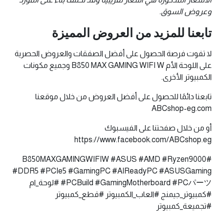
وعروض السوق.
تابعنا للمزيد من العروض المميزة
لا تفوت فرصة الحصول على أفضل الصفقات والعروض الحصرية
على اللوحة الأم B850 MAX GAMING WIFI W وجميع مكونات
الكمبيوتر الأخرى.
تابعنا دائمًا للحصول على أفضل العروض من خلال موقعنا
ABCshop-eg.
com
أو من خلال صفحتنا على الفيسبوك
https://www.facebook.com/ABCshop.eg
#B850MAXGAMINGWIFIW #ASUS #AMD #Ryzen9000
#DDR5 #PCIe5 #GamingPC #AIReadyPC #ASUSGaming
#PCBuild #GamingMotherboard #PCパーツ #لوحة_ام
#كمبيوتر_جيمنج #العاب_الكمبيوتر #قطع_كمبيوتر
#تجميعة_كمبيوتر