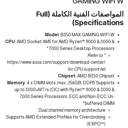
GAMING WIFI W
المواصفات الفنية الكاملة (Full
Specifications)
Model
: B850 MAX GAMING WIFI W
CPU
: AMD Socket AM5 for AMD Ryzen™ 9000 & 8000 &
7000 Series Desktop Processors*
* Refer to
https://www.asus.com/support/download-center/
for CPU support list.
Chipset
: AMD B850 Chipset
Memory
: 4 x DIMM slots, max. 256GB, DDR5 Supports
up to 8000+MT/s (OC) with Ryzen™ 9000 & 8000 &
7000 Series Processors, ECC and Non-ECC Un-
buffered DIMM*
Dual channel memory architecture
Supports AMD Extended Profiles for Overclocking
(EXPO™)