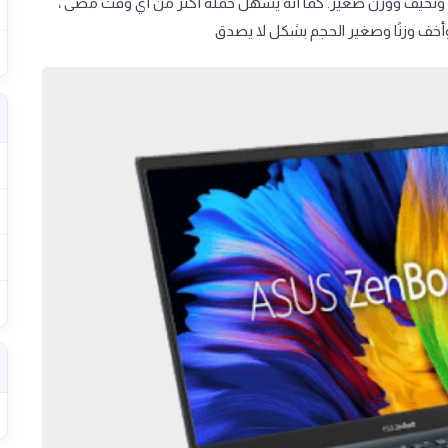
نحيف ووزن صغير. كما أنه يسهل حمله أكثر من أي وقت مضى ،