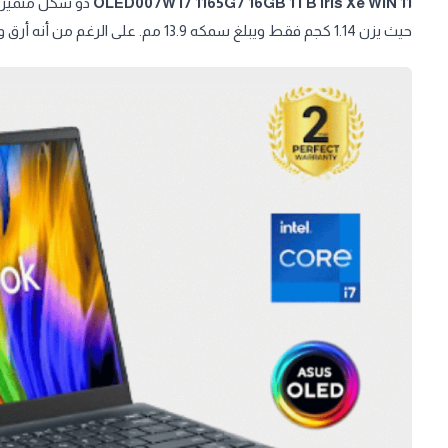
OLED007W I7 1165G7 16GB 1TB Iris Xe WIN 11
ذو شكل متميز و
حيث يزن 1.14 كجم فقط ويبلغ سمكه 13.9 مم. على الرغم من أنه أرق وأخف وزنًا وصغير الحجم بشكل لا يصدق