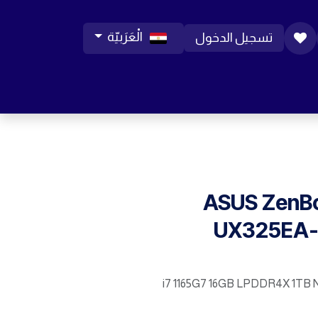
الْعَرَبيّة
تسجيل الدخول
ورات موبايل
مساعدة
المدونة
الوظائف
ASUS ZenB
UX325EA
i7 1165G7 16GB LPDDR4X 1TB 