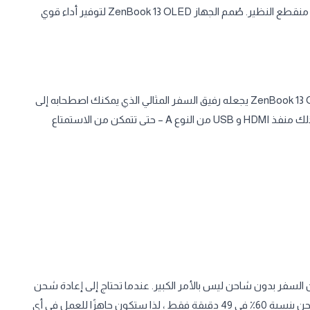
USB-C® و USB Type-A وقارئ بطاقة microSD لتعدد استخدامات منقطع النظير. صُمم الجهاز ZenBook 13 OLED لتوفير أداء قوي
إن التصميم المعدني الصغير والرفيع وخفيف الوزن للغاية لجهاز ZenBook 13 OLED يجعله رفيق السفر المثالي الذي يمكنك اصطحابه إلى
أي مكان. يتميز بمجموعة كاملة من منافذ الإدخال / الإخراج 1 – بما في ذلك منفذ HDMI و USB من النوع A – حتى تتمكن من الاستمتاع
طارية ZenBook 13 OLED المذهل الذي يبلغ 13 ساعة 3 ، فإن السفر بدون شاحن ليس بالأمر الكبير. عندما تحتاج إلى إعادة شحن
البطارية ، يمكن لميزة الشحن السريع أن تعيد البطارية إلى مستوى شحن بنسبة 60٪ في 49 دقيقة فقط ، لذا ستكون جاهزًا للعمل في أي