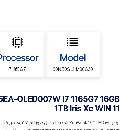
Processor
Model
i7 1165G7
90NB0SL1-M00C20
5EA-OLED007W I7 1165G7 16GB
1TB Iris Xe WIN 11
يوفر لك ZenBook 13 OLED الجديد الجميل صورًا لم تختبرها من قبل فى اللاب توب