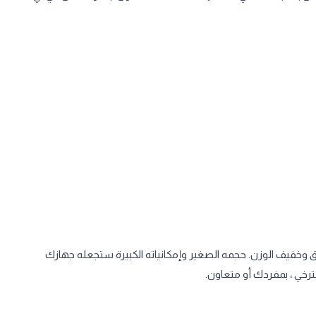
ز المهام أثناء التنقل أمرًا سهلاً مع ZenBook 13 OLED الأنيق وخفيف الوزن. حجمه الصغير وإمكانياته الكبيرة ستجعله جهازك
سترخي ، بمفردك أو متعاون.