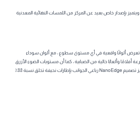
 ويتميز بإصدار خاص بعيد عن المركز من اللمسات النهائية المعدنية
حتوي ZenBook 13 OLED على شاشة OLED NanoEdge مذهلة 5 تعرض ألوانًا واقعية في أي مستوى سطوع ، مع ألوان سوداء
 أفلامًا وألعابًا خالية من الضبابية ، كما أن مستويات الضوء الأزرق
المنخفضة بها معتمدة من TÜV Rheinland لعناية أفضل بالعين. يتميز تصميم NanoEdge رباعي الجوانب بإطارات نحيفة تخلق نسبة 88٪