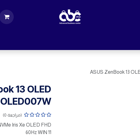
ت
قطع الكمبيوتر
اكسسورات كمبيوتر
إكسس
ASUS ZenBook 13 O
ook 13 OLED
-OLED007W
(مراجعة 0)
NVMe Iris Xe OLED FHD
60Hz WIN 11