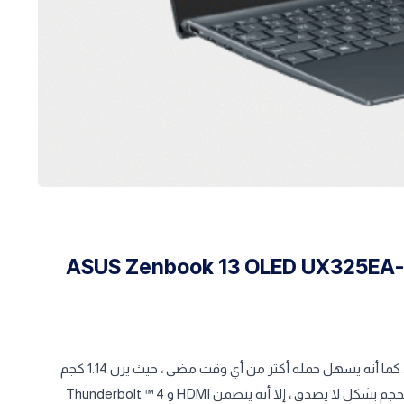
ASUS Zenbook 13 OLED UX325EA-OLED007W I
يوفر لك ZenBook 13 OLED الجديد الجميل صورًا لم تختبرها من قبل. كما أنه يسهل حمله أكثر من أي وقت مضى ، حيث يزن 1.14 كجم
فقط ويبلغ سمكه 13.9 مم. على الرغم من أنه أرق وأخف وزنًا وصغير الحجم بشكل لا يصدق ، إلا أنه يتضمن HDMI و Thunderbolt ™ 4