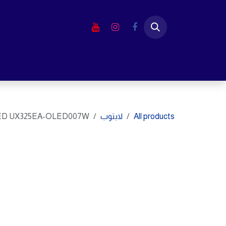
خطي للذهاب إلى المحتوى
الرئيسية
المتجر
لابتوب
شاشا
All products
لابتوب
LED UX325EA-OLED007W