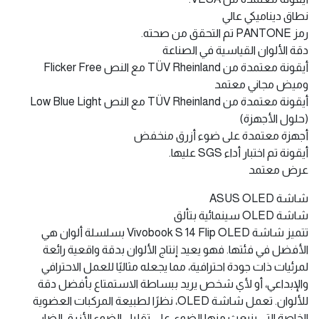
نطاق ديناميكي عالي
رمز PANTONE تم التحقق من صحته.
دقة الألوان القياسية في الصناعة
أيقونة معتمدة من TÜV Rheinland مع النص Flicker Free
وميض مجاني معتمد
أيقونة معتمدة من TÜV Rheinland مع النص Low Blue Light
(حلول الأجهزة)
أجهزة معتمدة على ضوء أزرق منخفض
أيقونة تم اختبار أداء SGS عليها.
عرض معتمد
شاشة ASUS OLED
شاشة OLED سينمائية بتألق
تتميز شاشة Vivobook S 14 Flip OLED بسلسلة ألوان هي
الأفضل في فئتها. فهو يعيد إنتاج الألوان بدقة واقعية رائعة
لمرئيات ذات جودة احترافية، مما يجعله مثاليًا للعمل الاحترافي
والإبداعي، أو لأي شخص يريد ببساطة الاستمتاع بأفضل دقة
للألوان. تعمل شاشة OLED، نظرًا لطبيعة المركبات العضوية
الخاصة التي ينبعث منها الضوء، على تقليل الضوء الأزرق الضار