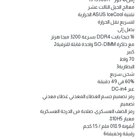
معالج الجيل الثالث عشر
تقنية ASUS IceCool الحرارية
لتسريع نقل الحرارة
يصل إلى
16 جيجا بايت DDR4 بسرعة 3200 ميجا هرتز
مع ذاكرة SO-DIMM واحدة قابلة للترقية2
كبير
70 واط
البطارية3
شحن سريع
60% في 49 دقيقة
عبر DC-in4
رمز تصميم جسم الغطاء المعدني غطاء معدني
تصميم
رمز الصف العسكري، صلابة من الدرجة العسكرية
معيار 810H5
أيقونة 018.9 ملم / 1.5 كجم
رقيقة وخفيفة6