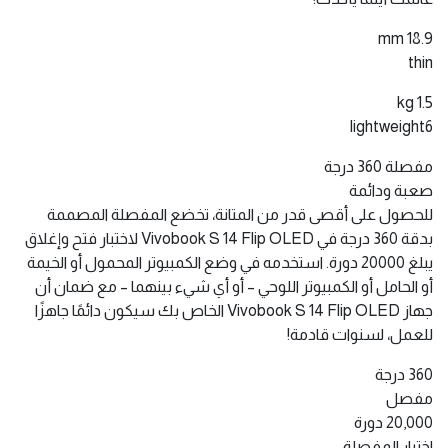
18.9 mm
thin
1.5 kg
lightweight6
مفصلة 360 درجة
صعبة ودائمة
للحصول على أقصى قدر من المتانة، تخضع المفصلة المصممة
بدقة 360 درجة في Vivobook S 14 Flip OLED لاختبار فتح وإغلاق
يبلغ 20000 دورة. استخدمه في وضع الكمبيوتر المحمول أو الخيمة
أو الحامل أو الكمبيوتر اللوحي – أو أي شيء بينهما – مع ضمان أن
جهاز Vivobook S 14 Flip OLED الخاص بك سيكون دائمًا جاهزًا
للعمل، لسنوات قادمة!
360 درجة
مفصل
20,000 دورة
اختبار المفصلة