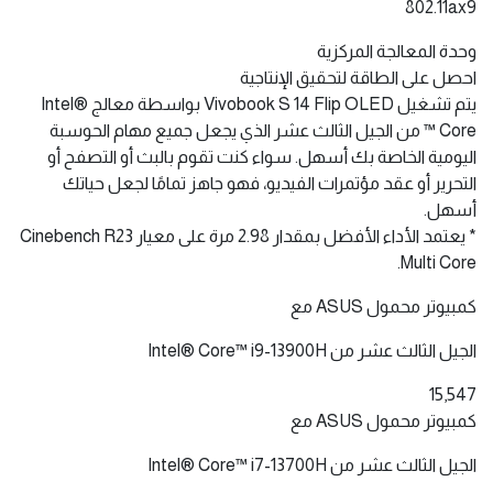
802.11ax9
وحدة المعالجة المركزية
احصل على الطاقة لتحقيق الإنتاجية
يتم تشغيل Vivobook S 14 Flip OLED بواسطة معالج Intel®
Core ™ من الجيل الثالث عشر الذي يجعل جميع مهام الحوسبة
اليومية الخاصة بك أسهل. سواء كنت تقوم بالبث أو التصفح أو
التحرير أو عقد مؤتمرات الفيديو، فهو جاهز تمامًا لجعل حياتك
أسهل.
* يعتمد الأداء الأفضل بمقدار 2.98 مرة على معيار Cinebench R23
Multi Core.
كمبيوتر محمول ASUS مع
الجيل الثالث عشر من Intel® Core™ i9-13900H
15,547
كمبيوتر محمول ASUS مع
الجيل الثالث عشر من Intel® Core™ i7-13700H