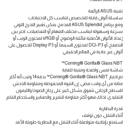
تقنية ASUS الرائعة
سلسلة ألوان قابلة للتخصيص لتناسب كل الاحتياجات
ومع برنامج ASUS Splendid المدمج، يمكن تغيير التدرج اللوني
بسرعة وسهولة ليناسب مختلف المهام أو التفضيلات. اختر بين
إعداد الألوان الأصلية فائقة الوضوح، أو sRGB لمحتوى الويب أو
التصفح، أو DCI-P3 لمحتوى السينما، أو Display P3 للحصول على
ألوان غير عادية في العالم الحقيقي.
Corning® Gorilla® Glass NBT™
شاشة لمس واضحة ومتينة للغاية
تم اختبار Corning® Gorilla® Glass NBT™ بدقة14 وثبت أنه أكثر
متانة من أي وقت مضى. إن القوة المحفوظة ومقاومة الخدش
للسطح الزجاجي تتفوق بشكل كبير على زجاج الصودا والليمون
التقليدي، لذلك فهو أكثر مقاومة للتمرير والصنابير واستخدام القلم.
قدرة البطارية
أثناء التنقل، دون توقف
استمتع بإنتاجية متواصلة أثناء التنقل مع البطارية طويلة الأمد