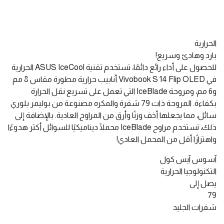
الحرارية
بارد وهادئ وسريع!
للحصول على أداء رائع دائمًا، تستخدم تقنية ASUS IceCool الحرارية
في Vivobook S 14 Flip OLED أنابيب حرارية مطورة مقاس 8 مم
و6 مم، ومروحة IceBlade التي تعمل على تسريع نقل الحرارة
بكفاءة. المروحة ذات 79 شفرة والمكره مصنوعة من بوليمر بلوري
سائل، مما يجعلها أخف وزنًا وأرق من المراوح العادية. بالإضافة إلى
ذلك، تستخدم مراوح IceBlade محملًا ديناميكيًا للسوائل أكثر هدوءًا
واهتزازًا أقل من المحمل العادي!
آسوس آيس كول
التكنولوجيا الحرارية
يصل إلى
79
شفرات الجليد