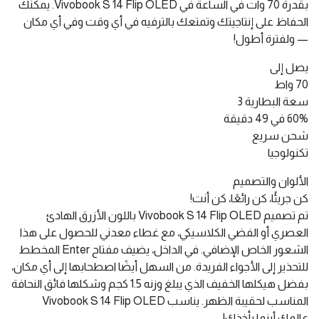
بقدرة 70 وات في الساعة في Vivobook S 14 Flip OLED. يمكنك
الحفاظ على إنتاجيتك وتمتعك بالترفيه في أي وقت وفي أي مكان
— ولفترة أطول!
يصل إلى
70 واط
سعة البطارية 3
60% في 49 دقيقة
شحن سريع
تكنولوجيا
الألوان والتصميم
كن جريئًا، كن رائعًا، كن أنت!
تم تصميم Vivobook S 14 Flip OLED باللون الأزرق الهادئ
العصري أو الفضي الكلاسيكي، مع غطاء معدني للحصول على هذا
الشعور الخاص الإضافي. في الداخل، يضيف مفتاح Enter المخطط
للتحذير إلى الأجواء الفريدة. من السهل أيضًا اصطحابها إلى أي مكان،
بفضل هيكلها الخفيف الذي يبلغ وزنه 1.5 كجم وشكلها فائق النحافة
المناسب لحقيبة الظهر. يناسب Vivobook S 14 Flip OLED
عالمك أينما يأخذك!