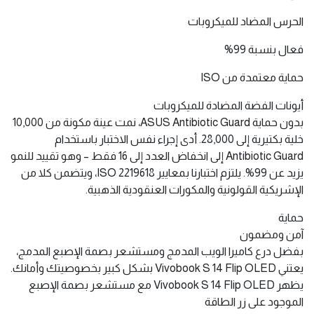
الحرس المضاد للميكروبات
فعال بنسبة 99%
حماية معتمدة من ISO
أيونات الفضة المضادة للميكروبات
بدون حماية ASUS Antibiotic Guard، نمت عينة مكونة من 10,000
خلية بكتيرية إلى 28,000. أدى إجراء نفس الاختبار باستخدام
Antibiotic Guard إلى انخفاض العدد إلى 16 فقط – وهو تقييد للنمو
يزيد عن 99%. يلتزم اختبارنا بمعايير ISO 2219618، ويتضمن كلا من
الإشريكية القولونية والمكورات العنقودية الذهبية.
حماية
آمن ومضمون
بفضل درع كاميرا الويب المدمج ومستشعر بصمة الإصبع المدمج،
يعتني Vivobook S 14 Flip OLED بشكل كبير بخصوصيتك وأمانك.
يظهر Vivobook S 14 Flip OLED مع مستشعر بصمة الإصبع
الموجود على زر الطاقة