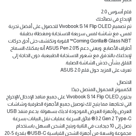
قلم آسوس 2.0
الإبداع في نصائحك
تم تصميم Vivobook S 14 Flip OLED للحصول على أفضل تجربة
لمس، مع شاشة لمس سريعة الاستجابة ومغطاة بطبقة
Corning Gorilla® Glass NBT™ القوية وتكتشف حتى أدق حركات
أطراف الأصابع. ويعني دعم ASUS Pen 2.015 أنه يمكنك السماح
لإبداعك بالتدفق مع شعور الاستجابة الطبيعية، دون الحاجة إلى
القلق بشأن خدش الشاشة الصلبة.
تعرف على المزيد حول قلم ASUS 2.0
الاتصال
الكمبيوتر المحمول المتصل جيدًا
يحتوي Vivobook S 14 Flip OLED على جميع منافذ الإدخال/الإخراج
التي تحتاجها، مما يتيح لك توصيل جميع الأجهزة الطرفية وشاشات
العرض وأجهزة العرض الموجودة لديك بسهولة. يدعم منفذ USB
3.2 Gen 2 Type-C® فائق السرعة عمليات نقل البيانات بسرعة
تصل إلى 10 جيجابت في الثانية ويتيح الشحن السهل باستخدام
مجموعة واسعة من أجهزة الشحن القياسية USB-C® بقدرة 5-20