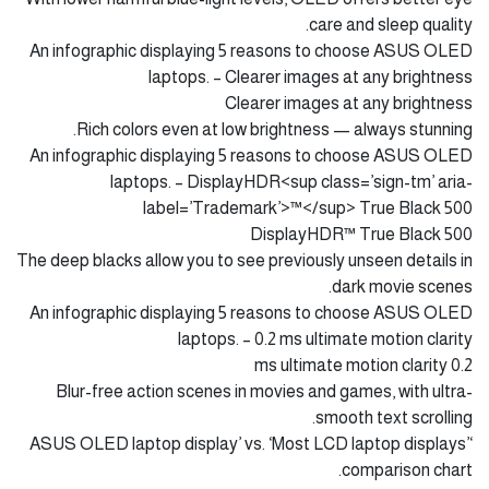
care and sleep quality.
An infographic displaying 5 reasons to choose ASUS OLED
laptops. – Clearer images at any brightness
Clearer images at any brightness
Rich colors even at low brightness — always stunning.
An infographic displaying 5 reasons to choose ASUS OLED
laptops. – DisplayHDR<sup class=’sign-tm’ aria-
label=’Trademark’>™</sup> True Black 500
DisplayHDR™ True Black 500
The deep blacks allow you to see previously unseen details in
dark movie scenes.
An infographic displaying 5 reasons to choose ASUS OLED
laptops. – 0.2 ms ultimate motion clarity
0.2 ms ultimate motion clarity
Blur-free action scenes in movies and games, with ultra-
smooth text scrolling.
‘ASUS OLED laptop display’ vs. ‘Most LCD laptop displays’
comparison chart.