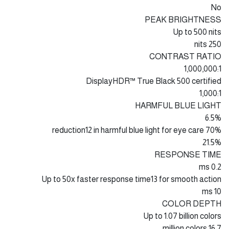
No
PEAK BRIGHTNESS
Up to 500 nits
250 nits
CONTRAST RATIO
1,000,000:1
DisplayHDR™ True Black 500 certified
1,000:1
HARMFUL BLUE LIGHT
6.5%
70% reduction12 in harmful blue light for eye care
21.5%
RESPONSE TIME
0.2 ms
Up to 50x faster response time13 for smooth action
10 ms
COLOR DEPTH
Up to 1.07 billion colors
16.7 million colors