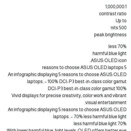
1,000,000:1
contrast ratio
​​​Up to
500 nits
peak brightness
70% less
harmful blue light
ASUS OLED icon.
5 reasons to choose ASUS OLED laptops
An infographic displaying 5 reasons to choose ASUS OLED
laptops. – 100% DCI-P3 best-in-class color gamut
100% DCI-P3 best-in-class color gamut
Vivid displays for precise creativity, color work and vibrant
visual entertainment.
An infographic displaying 5 reasons to choose ASUS OLED
laptops. – 70% less harmful blue light
70% less harmful blue light
With lower harmful blue-light levels, OLED offers better eye