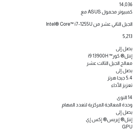
14,036
كمبيوتر محمول ASUS مع
الجيل الثاني عشر من Intel® Core™ i7-1255U
5,213
يصل إلى
إنتل® كور™ i9 13900H
معالج الجيل الثالث عشر
يصل إلى
5.4 جيجا هرتز
تعزيز الأداء
14 النوى
وحدة المعالجة المركزية لتعدد المهام
يصل إلى
إنتل® إيريس® إكس إي
GPU