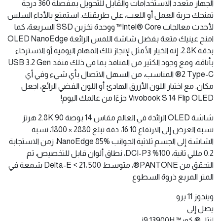
الجهاز متعدد الاستخدامات والقابل للتحويل بمفصلة 360 درجة
تمنحك حرية العمل أو اللعب، على طريقتك. استمتع بالأداء السلس
لأحدث معالجات Intel® Core™ ووحدة تخزين SSD السريعة، كما
امنح عينيك متعة بفضل شاشة اللمس الرائعة OLED NanoEdge
بدقة 2.8K. إنه الخيار الأمثل لإنجاز تلك المهام اليومية أو الاسترخاء
بأناقة، ومع وجود الكثير من المنافذ بما في ذلك منفذ USB 3.2 Gen
2 Type-C® المناسب، من السهل الاتصال بأي شيء وفي أي
مكان. مع اختيار اللون الأزرق الهادئ أو اللون الفضي الرائع، اجعل
Vivobook S 14 Flip OLED جزءًا من عالمك اليوم!
شاشة OLED الرائدة في العالم مقاس 14 بوصة 2.8K 90 هرتز
نسبة العرض إلى الارتفاع 16:10، دقة تبلغ 2880 × 1800، نسبة
الشاشة إلى الجسم ثلاثية الجوانب NanoEdge 85%، زمن الاستجابة
0.2 مللي ثانية، 100% DCI-P3، نطاق ألوان قابل للتخصيص، تم
التحقق من PANTONE®، متوسط Delta-E < 21، 500 شمعة في
المتر المربع ذروة السطوع
ويندوز 11 برو
يصل إلى
إنتل® كور™ i9 13900H