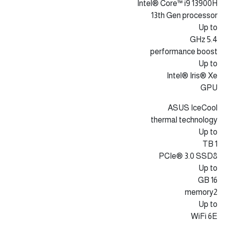
Intel® Core™ i9 13900H
13th Gen processor
Up to
5.4 GHz
performance boost
Up to
Intel® Iris® Xe
GPU
ASUS IceCool
thermal technology
Up to
1 TB
PCIe® 3.0 SSD8
Up to
16 GB
memory2
Up to
WiFi 6E