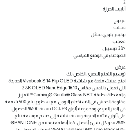
2
أنابيب الحرارة
مزدوج
فتحات
بوليمر بلوري سائل
معجب
<38 ديسيبل
الضوضاء في الوضع القياسي
عرض
توسيع التمتع البصري الخاص بك
امنح عينيك متعة مع شاشة Vivobook S 14 Flip OLED الجديدة
التي تعمل باللمس مقاس 16:10 2.8K OLED NanoEdge
والمغطاة بطبقة Corning® Gorilla® Glass NBT™ لتعزيز
مقاومة الخدش في الاستخدام اليومي. مع سطوع يبلغ 500 شمعة
في المتر المربع، ومجموعة ألوان DCI-P3 بنسبة 100% للحصول
على ألوان فائقة الحيوية ونسبة شاشة إلى جسم موسعة تبلغ
85%، يبدو كل شيء أفضل. كما أنها معتمدة من PANTONE®
وVESA DisplayHDR™ True Black 500 لضمان الحصول على