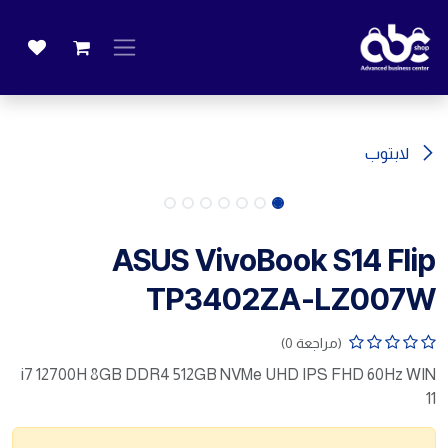
خطي للذهاب إلى المحتوى
لابتوب
ASUS VivoBook S14 Flip
TP3402ZA-LZ007W
(مراجعة 0)
i7 12700H 8GB DDR4 512GB NVMe UHD IPS FHD 60Hz WIN
11