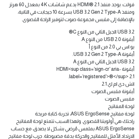
فولت. يوجد منفذ HDMI® 2.1 يدعم شاشات 4K بمعدل 60 هرتز
ومنفذ USB 3.2 Gen 2 Type-A بسرعة 10 جيجابت في الثانية،
بالإضافة إلى مقبس مجموعة صوت لتوفير الراحة القصوى.
USB 3.2 الجيل الثاني من النوع C®
أيقونة USB 2.0 من النوع A.
يو اس بي 2.0 من النوع أ
أيقونة USB 3.2 Gen 2 Type-A.
USB 3.2 الجيل الثاني من النوع A
أيقونة HDMI<sup class=’sign-cr’ aria-
label=’registered’>®</sup> 2.1.
اتش دي ام اي 2.1
أيقونة مقبس الصوت
مقبس الصوت
لوحة المفاتيح
لوحة مفاتيح ASUS ErgoSense، تجربة كتابة مريحة
راحتك هي أولويتنا القصوى. ولهذا السبب تتمتع لوحة المفاتيح
ASUS ErgoSense بملمس مُرضي بشكل لا يصدق، مع حساب
الارتداد الأمثل للمفاتيح والحركة بدقة مضبوطة. جرب لوحة مفاتيح