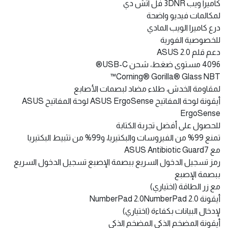
كاميرا ويب 3DNR فل اتش دي
لمكالمات فيديو واضحة
درع كاميرا الويب المادي
للخصوصية الفورية
دعم قلم ASUS 2.0
4096 مستوى ضغط، شحن USB-C®
Corning® Gorilla® Glass NBT™
لمقاومة الخدش، طلاء مضاد لبصمات الأصابع
أيقونة لوحة المفاتيح ASUS ErgoSense لوحة المفاتيح ASUS
ErgoSense
للحصول على أفضل تجربة الكتابة
تمنع 99% من الفيروسات والبكتيريا، و99% من تثبيط البكتيريا
مع ASUS Antibiotic Guard7
رمز تسجيل الدخول السريع ببصمة الإصبع تسجيل الدخول السريع
ببصمة الإصبع
مع زر الطاقة (اختياري)
أيقونة NumberPad 2.0NumberPad 2.0
لإدخال البيانات بكفاءة (اختياري)
أيقونة المضخم الذكي المضخم الذكي