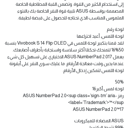
إلى استخدام الكثير من القوة. وتضمن القبة المطاطية الخاصة
المصممة بواسطة ASUS تلبية قوة النقر الخاصة بك بالنتوء
الملموس المناسب الذي تحتاجه للحصول على قبضة لطيفة.
لوحة رقم
لوحة اللمس، أعيد اختراعها
لقد قمنا بتكبير لوحة اللمس في Vivobook S 14 Flip OLED بنسبة
50%16 لتمنحك تحكمًا أكثر سلاسة واستجابة بأطراف أصابعك.
يعمل ASUS NumberPad 2.017 الاختياري على تسهيل كل شيء
عندما يحين وقت معالجة الأرقام: ما عليك سوى النقر على أيقونة
لوحة اللمس لتمكين إدخال الأرقام.
50%
لوحة لمس أكبر16
رمز ASUS NumberPad 2.0<sup class=’sign-tm’ aria-
label=’Trademark’>™</sup>
ASUS NumberPad 2.0™17
ASUS المضادة للميكروبات
99% تثبيط البكتيريا