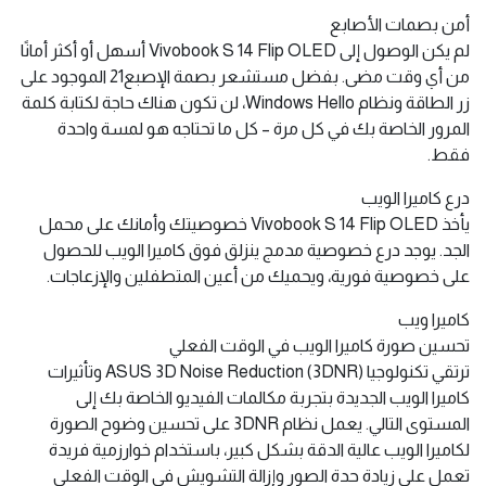
أمن بصمات الأصابع
لم يكن الوصول إلى Vivobook S 14 Flip OLED أسهل أو أكثر أمانًا
من أي وقت مضى. بفضل مستشعر بصمة الإصبع21 الموجود على
زر الطاقة ونظام Windows Hello، لن تكون هناك حاجة لكتابة كلمة
المرور الخاصة بك في كل مرة – كل ما تحتاجه هو لمسة واحدة
فقط.
درع كاميرا الويب
يأخذ Vivobook S 14 Flip OLED خصوصيتك وأمانك على محمل
الجد. يوجد درع خصوصية مدمج ينزلق فوق كاميرا الويب للحصول
على خصوصية فورية، ويحميك من أعين المتطفلين والإزعاجات.
كاميرا ويب
تحسين صورة كاميرا الويب في الوقت الفعلي
ترتقي تكنولوجيا ASUS 3D Noise Reduction (3DNR) وتأثيرات
كاميرا الويب الجديدة بتجربة مكالمات الفيديو الخاصة بك إلى
المستوى التالي. يعمل نظام 3DNR على تحسين وضوح الصورة
لكاميرا الويب عالية الدقة بشكل كبير، باستخدام خوارزمية فريدة
تعمل على زيادة حدة الصور وإزالة التشويش في الوقت الفعلي