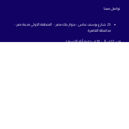
تواص
ل معنا
23 شارع يوسف عباس - بجوار بنك مصر - المنطقة الاولى مدينة نصر -
محافظة القاهرة
من : 12 م - الي : 10 م - جميع أيام الاسبوع
01225777726
info@abcshop-eg.com
روابط مهمة
MSI Laptop
ASUS laptop