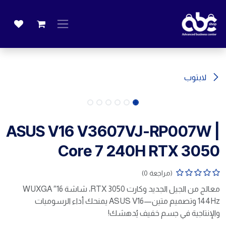
خطي للذهاب إلى المحتوى
لابتوب
ASUS V16 V3607VJ-RP007W |
Core 7 240H RTX 3050
(مراجعة 0)
معالج من الجيل الجديد وكارت RTX 3050، شاشة 16″ WUXGA
144Hz وتصميم متين—ASUS V16 يمنحك أداء الرسوميات
والإنتاجية في جسم خفيف يُدهشك!