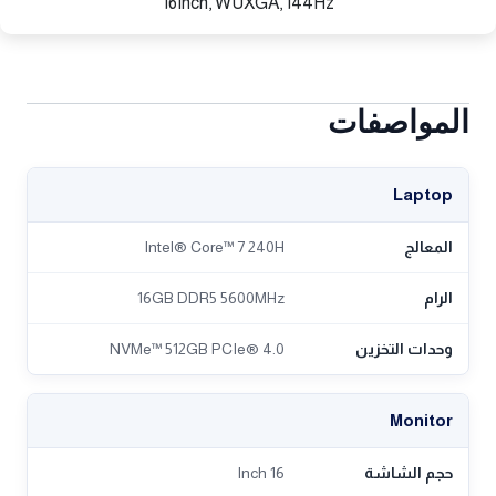
16Inch, WUXGA, 144Hz
المواصفات
Laptop
المعالج
Intel® Core™ 7 240H
الرام
16GB DDR5 5600MHz
وحدات التخزين
NVMe™ 512GB PCIe® 4.0
Monitor
حجم الشاشة
16 Inch