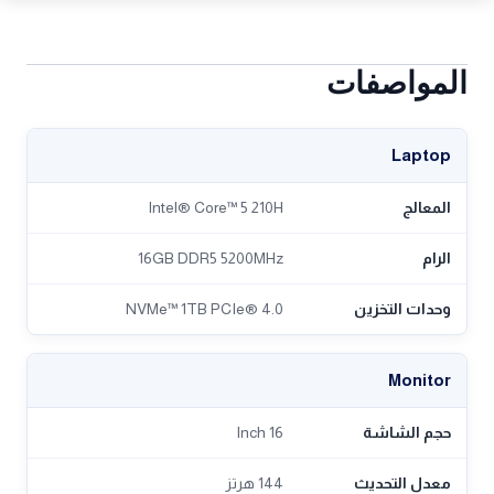
المواصفات
Laptop
المعالج
Intel® Core™ 5 210H
الرام
16GB DDR5 5200MHz
وحدات التخزين
NVMe™ 1TB PCIe® 4.0
Monitor
حجم الشاشة
16 Inch
معدل التحديث
144 هرتز