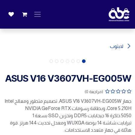
خطي للذهاب إلى المحتوى
لابتوب
ASUS V16 V3607VH-EG005W
(مراجعة 0)
جهاز ASUS V16 V3607VH-EG005W. تصميم متطور ومعالج Intel
Core 5 210H، وبطاقة رسومات NVIDIA GeForce RTX
5050.ذاكرة 16 جيجابايت DDR5 وتخزين SSD بسعة 1
تيرابايت.شاشة 14 بوصة WUXGA ومعدل تحديث 144 هرتز. قوة
هائلة في جهاز متعدد الاستخدامات.