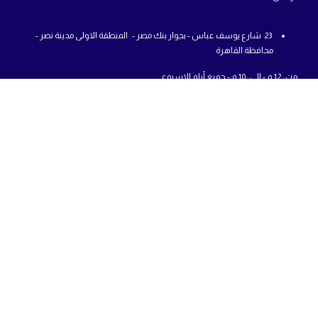
23 شارع يوسف عباس - بجوار بنك مصر - المنطقة الاولى مدينة نصر -
محافظة القاهرة
من : 12 م - الي : 10 م - جميع أيام الاسبوع
01225777726
info@abcshop-eg.com
روابط مهمة
MSI Laptop
ASUS laptop
Samsung Odyssey G5