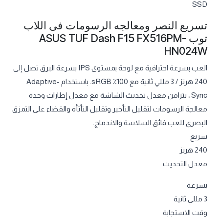
SSD
تسريع النصر ومعالجه الرسومات فى اللاب
توب ASUS TUF Dash F15 FX516PM-
HN024W
العب بسرعة احترافية مع لوحة بمستوى IPS بسرعة البرق تصل إلى
240 هرتز / 3 مللي ثانية مع 100٪ sRGB. باستخدام Adaptive-
Sync ، يتزامن معدل تحديث الشاشة مع معدل إطارات وحدة
معالجة الرسومات لتقليل التأخير وتقليل التأتأة والقضاء على التمزق
البصري للعب فائق السلاسة والاندماج.
سريع
240 هرتز
معدل التحديث
بسرعة
3 مللي ثانية
وقت الاستجابة