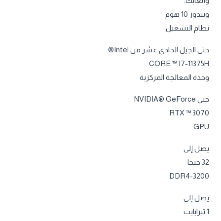
وألعابك.
ويندوز 10 هوم
نظام التشغيل
حتى الجيل الحادي عشر من Intel®
CORE ™ I7-11375H
وحدة المعالجة المركزية
حتى NVIDIA® GeForce
RTX ™ 3070
GPU
يصل إلى
32 جيجا
DDR4-3200
يصل إلى
1 تيرابايت