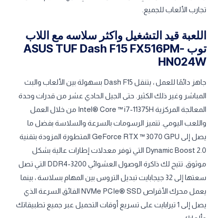
تجارب الألعاب للجميع.
اللعبة قيد التشغيل واكثر سلاسه مع اللاب
توب ASUS TUF Dash F15 FX516PM-
HN024W
جاهز دائمًا للعمل ، يتنقل Dash F15 بسهولة بين الألعاب والبث
المباشر وغير ذلك الكثير. حتى الجيل الحادي عشر من قدرات وحدة
المعالجة المركزية Intel® Core ™ i7-11375H من خلال العمل
واللعب اليومي. تتميز الرسومات بالسرعة والسلاسة بفضل ما
يصل إلى GeForce RTX ™ 3070 GPU المتطورة المزودة بتقنية
Dynamic Boost 2.0 التي توفر معدلات إطارات عالية بشكل
موثوق. تتيح لك ذاكرة الوصول العشوائي DDR4-3200 التي تصل
سعتها إلى 32 جيجابايت تبديل التروس بين المهام بسلاسة ، بينما
يعمل محرك الأقراص NVMe PCIe® SSD الفائق السرعة الذي
يصل إلى 1 تيرابايت على تسريع أوقات التحميل عبر جميع تطبيقاتك