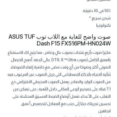
50٪ في 30 دقيقة
شحن سريع *
تكنولوجيا
صوت واضح للغاية مع اللاب توب ASUS TUF
Dash F15 FX516PM-HN024W
مكبرا صوت بأربع فتحات بصوت عالٍ وغامر ، مما يتيح لك الاستمتاع
بالعمق الكامل لصوت DTS: X ™ Ultra عالي الدقة. أصبح الاتصال
الصوتي أكثر وضوحًا من أي وقت مضى مع خاصية إلغاء الضوضاء
ثنائية الاتجاه بالذكاء الاصطناعي التي تزيل الصوت غير المرغوب فيه
من الصوت الوارد والصادر. يعمل الصوت المحيطي الافتراضي ذي
7.1 قناة على تضخيم الوعي المكاني داخل اللعبة ، حتى تتمكن من
التغلب على الأعداء. تعمل أوضاع الضبط المسبق المحسّنة على
تحسين تجربتك جنبًا إلى جنب مع المعادل لتخصيص أعمق.
اتجاهين