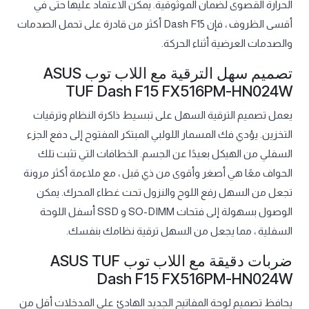
الحرارة القصوى لضمان الموثوقية. يمكن الاعتماد عليها حتى في
أقسى الظروف ، فإن Dash F15 أكثر من قادرة على تحمل الصدمات
والصدمات العرضية أثناء الحركة.
تصميم سهل الترقية مع اللاب توب ASUS
TUF Dash F15 FX516PM-HN024W
يعمل تصميم الترقية السهل على تبسيط ذاكرة النظام وترقيات
التخزين. يؤدي فك المسمار اللولبي المبتكر المفتوح إلى دفع الجزء
السفلي من الهيكل بعيدًا عن الجسم. الخطافات التي تثبت تلك
الحواف معًا هي أصغر وأقوى من ذي قبل ، مع ملاءمة أكثر مرونة
تجعل من السهل رفع اللوح والنزول تحت غطاء المحرك. يمكن
الوصول بسهولة إلى فتحات SO-DIMM و SSD أسفل اللوحة
السفلية ، مما يجعل من السهل ترقية نظامك بنفسك.
ضربات دقيقة مع اللاب توب ASUS TUF
Dash F15 FX516PM-HN024W
يحافظ تصميم لوحة المفاتيح الجديد الهادئ على المدخلات أقل من