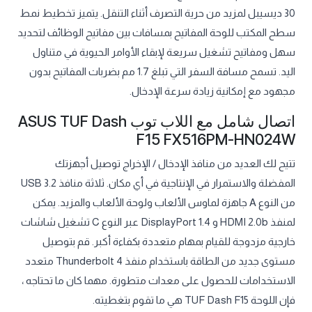
30 ديسيبل لمزيد من حرية التصرف أثناء التنقل. يتميز تخطيط نمط
سطح المكتب للوحة المفاتيح بمسافات بين مفاتيح الوظائف لتحديد
سهل ومفاتيح تشغيل سريعة لإبقاء الأوامر الحيوية في متناول
اليد. تسمح مسافة السفر التي تبلغ 1.7 مم بضربات المفاتيح بدون
مجهود مع إمكانية زيادة سرعة الإدخال.
اتصال شامل مع اللاب توب ASUS TUF Dash
F15 FX516PM-HN024W
تتيح لك العديد من منافذ الإدخال / الإخراج توصيل أجهزتك
المفضلة والاستمرار في الإنتاجية في أي مكان. ثلاثة منافذ USB 3.2
من النوع A جاهزة لماوس الألعاب ولوحة الألعاب والمزيد. يمكن
لمنفذ HDMI 2.0b و DisplayPort 1.4 عبر النوع C تشغيل شاشات
خارجية مزدوجة للقيام بمهام متعددة بكفاءة أكبر. قم بتوصيل
مستوى جديد من الطاقة باستخدام منفذ Thunderbolt 4 متعدد
الاستخدامات للحصول على معدات متطورة. مهما كان ما تحتاجه ،
فإن اللوحة TUF Dash F15 هي ما تقوم بتغطيته.