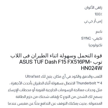
زاهى الألوان
100٪
إس آر جي بي
ناعم
تكيفي- SYNC
تكنولوجيا
قوة التحمل وسهولة اثناء الطيران فى اللاب
توب ASUS TUF Dash F15 FX516PM-
HN024W
اللعب والدفق والكود في أي مكان. يتيح لك Ultrafast
Thunderbolt ™ 4 الاتصال بسهولة أثناء الطيران بأحدث الأجهزة ،
مثل وحدات معالجة الرسومات الخارجية القوية أو محطات الإرساء.
يسمح لك الشحن من النوع C بإيقاف شحنك من حزم الطاقة
المحمولة ، بحيث يمكنك التوقف عن التدافع بحثًا عن مقبس عندما