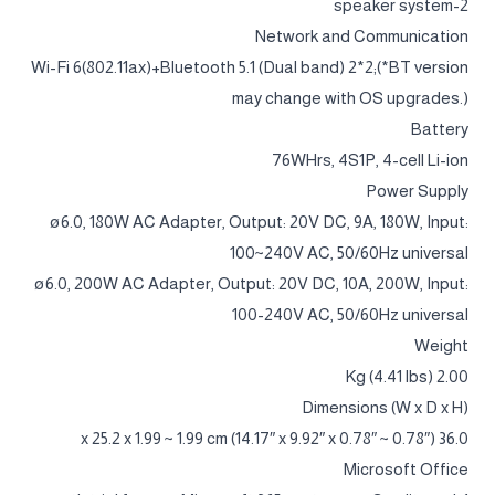
2-speaker system
Network and Communication
Wi-Fi 6(802.11ax)+Bluetooth 5.1 (Dual band) 2*2;(*BT version
may change with OS upgrades.)
Battery
76WHrs, 4S1P, 4-cell Li-ion
Power Supply
ø6.0, 180W AC Adapter, Output: 20V DC, 9A, 180W, Input:
100~240V AC, 50/60Hz universal
ø6.0, 200W AC Adapter, Output: 20V DC, 10A, 200W, Input:
100-240V AC, 50/60Hz universal
Weight
2.00 Kg (4.41 lbs)
Dimensions (W x D x H)
36.0 x 25.2 x 1.99 ~ 1.99 cm (14.17″ x 9.92″ x 0.78″ ~ 0.78″)
Microsoft Office