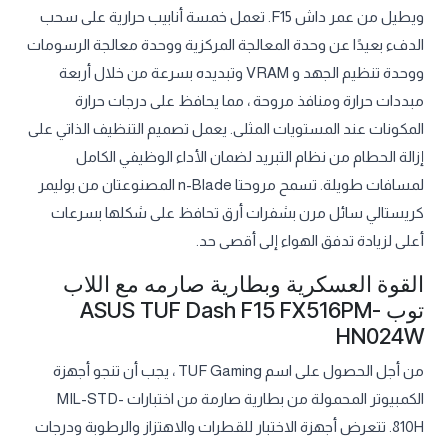
ويطيل من عمر داش F15. تعمل خمسة أنابيب حرارية على سحب
الدفء بعيدًا عن وحدة المعالجة المركزية ووحدة معالجة الرسومات
ووحدة تنظيم الجهد و VRAM وتبديده بسرعة من خلال أربعة
مبددات حرارة ومنافذ مروحة ، مما يحافظ على درجات حرارة
المكونات عند المستويات المثلى. يعمل تصميم التنظيف الذاتي على
إزالة الحطام من نظام التبريد لضمان الأداء الوظيفي الكامل
لمسافات طويلة. تسمح مروحتا n-Blade المصنوعتان من بوليمر
كريستالي سائل مرن بشفرات أرق تحافظ على شكلها بسرعات
أعلى لزيادة تدفق الهواء إلى أقصى حد.
القوة العسكرية وبطارية صارمه مع اللاب
توب ASUS TUF Dash F15 FX516PM-
HN024W
من أجل الحصول على اسم TUF Gaming ، يجب أن تنجو أجهزة
الكمبيوتر المحمولة من بطارية صارمة من اختبارات MIL-STD-
810H. تتعرض أجهزة الاختبار للقطرات والاهتزاز والرطوبة ودرجات