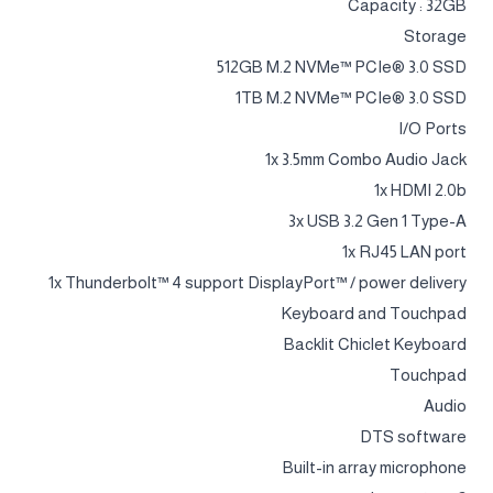
Capacity : 32GB
Storage
512GB M.2 NVMe™ PCIe® 3.0 SSD
1TB M.2 NVMe™ PCIe® 3.0 SSD
I/O Ports
1x 3.5mm Combo Audio Jack
1x HDMI 2.0b
3x USB 3.2 Gen 1 Type-A
1x RJ45 LAN port
1x Thunderbolt™ 4 support DisplayPort™ / power delivery
Keyboard and Touchpad
Backlit Chiclet Keyboard
Touchpad
Audio
DTS software
Built-in array microphone