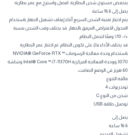
ينخفض مستوى شحن البطارية. افصل واسترخ مع عمر بطارية
يصل إلى 16.6 ساعة.
يتم اختبار تقنية الشحن السريع أثناء إيقاف تشغيل الجهاز باستخدام
المحول الافتراضي المرفق بالجهاز. قد يختلف وقت الشحن بنسبة
+/- 10٪ وفقًا لتحمل النظام.
قد يختلف الأداء بناءً على تكوين النظام. تم اختبار عمر البطارية
باستخدام وحدة معالجة الرسومات NVIDIA® GeForce RTX ™
3070 ووحدة المعالجة المركزية Intel® Core ™ i7-11370H وشاشة
60 هرتز في الوضع الصامت.
فائقة التنوع
ثوندربولت 4
شحن من النوع C
توصيل طاقة USB
يصل إلى
16.6 ساعة
تشغيل الفيديو