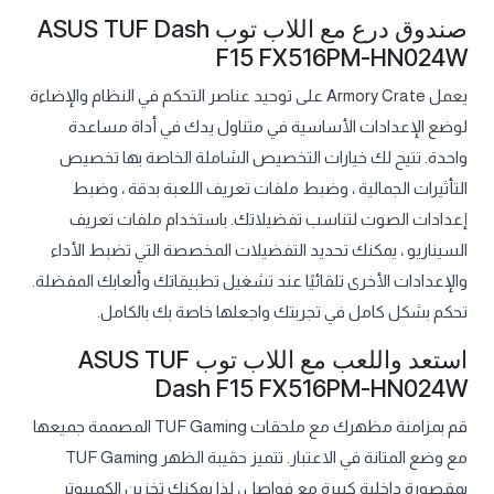
صندوق درع مع اللاب توب ASUS TUF Dash
F15 FX516PM-HN024W
يعمل Armory Crate على توحيد عناصر التحكم في النظام والإضاءة
لوضع الإعدادات الأساسية في متناول يدك في أداة مساعدة
واحدة. تتيح لك خيارات التخصيص الشاملة الخاصة بها تخصيص
التأثيرات الجمالية ، وضبط ملفات تعريف اللعبة بدقة ، وضبط
إعدادات الصوت لتناسب تفضيلاتك. باستخدام ملفات تعريف
السيناريو ، يمكنك تحديد التفضيلات المخصصة التي تضبط الأداء
والإعدادات الأخرى تلقائيًا عند تشغيل تطبيقاتك وألعابك المفضلة.
تحكم بشكل كامل في تجربتك واجعلها خاصة بك بالكامل.
استعد واللعب مع اللاب توب ASUS TUF
Dash F15 FX516PM-HN024W
قم بمزامنة مظهرك مع ملحقات TUF Gaming المصممة جميعها
مع وضع المتانة في الاعتبار. تتميز حقيبة الظهر TUF Gaming
بمقصورة داخلية كبيرة مع فواصل ، لذا يمكنك تخزين الكمبيوتر