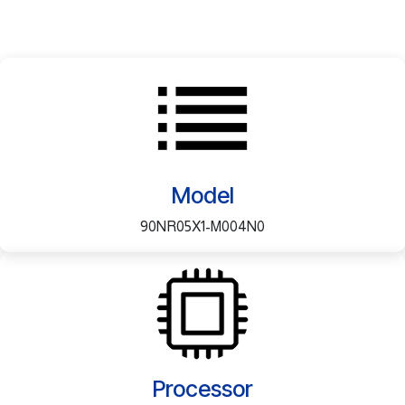
Model
90NR05X1-M004N0
Processor