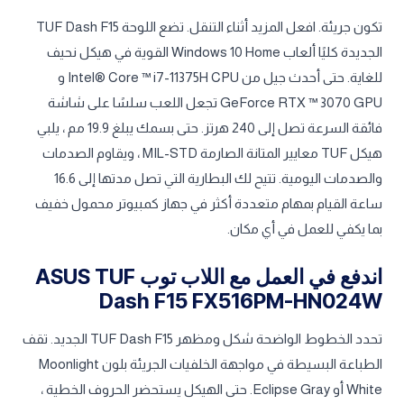
تكون جريئة. افعل المزيد أثناء التنقل. تضع اللوحة TUF Dash F15
الجديدة كليًا ألعاب Windows 10 Home القوية في هيكل نحيف
للغاية. حتى أحدث جيل من Intel® Core ™ i7-11375H CPU و
GeForce RTX ™ 3070 GPU تجعل اللعب سلسًا على شاشة
فائقة السرعة تصل إلى 240 هرتز. حتى بسمك يبلغ 19.9 مم ، يلبي
هيكل TUF معايير المتانة الصارمة MIL-STD ، ويقاوم الصدمات
والصدمات اليومية. تتيح لك البطارية التي تصل مدتها إلى 16.6
ساعة القيام بمهام متعددة أكثر في جهاز كمبيوتر محمول خفيف
بما يكفي للعمل في أي مكان.
اندفع في العمل مع اللاب توب ASUS TUF
Dash F15 FX516PM-HN024W
تحدد الخطوط الواضحة شكل ومظهر TUF Dash F15 الجديد. تقف
الطباعة البسيطة في مواجهة الخلفيات الجريئة بلون Moonlight
White أو Eclipse Gray. حتى الهيكل يستحضر الحروف الخطية ،