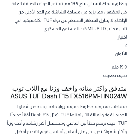
ويغلق بسمك انسيابي يبلغ 19.9 مم. تستمر الحواف الضيقة للغاية
في المظهر ، مما يزيد من مساحة الشاشة مع الحد الأدنى من
الإلهاء. لا يتنازل المظهر المحطم عن نواة TUF الكلاسيكية التي
تلبي معايير MIL-STD ذات المستوى العسكري.
اختيار
2
الألوان
19.9 ملم
نحيف ضعيف
متدفق واكثر متانه واخف وزنا مع اللاب توب
ASUS TUF Dash F15 FX516PM-HN024W
مساحات مفتوحة. خطوط دقيقة. زوايا حادة. يستحضر شعارنا
الجديد القوة والمتانة التي تمثلها TUF. تمثل Dash F15 أفقاً جديداً لـ
TUF ، حيث ترسم خطاً بين الماضي ومستقبل أكثر رشاقة وأخف وزناً
وأكثر شمولاً. نحن نبني على أساس أساسي قوي لتقديم أفضل