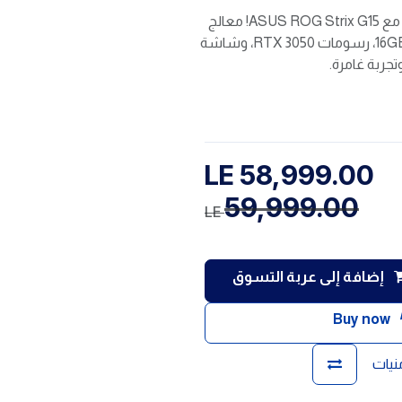
أطلق العنان لقوة الألعاب مع ASUS ROG Strix G15! معالج
R7 6800H، ذاكرة 16GB DDR5، رسومات RTX 3050، وشاشة
LE
58,999.00
59,999.00
LE
إضافة إلى عربة التسوق
Buy now
منيات