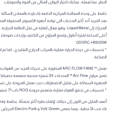
النظر عما تفعله ، يمكنك اختيار التوازن المثالي بين القوة والصوتيات.
حافظ على وحدة المعالجة المركزية الخاصة بك باردة بالمعادن السائلة
المحرك إلى Liquid Metal ، وهو فعال للغاية في نقل 
G513RC-HN088W.
الصناعة.
تعمل ™ ARC FLOW FANS المطورة على تحريك المزيد من الهواء بضوضاء أقل
تتميز مراوح Arc Flow ™ المحدثة بـ 84 شفر
المتغيرة السماكة على تقليل الاضطرابات حيث تعمل المروحة على تسريع
* تحسينات في تدفق الهواء مقارنة بتصميم مروحة ROG ذات 71 شفرة ، كما تم اختباره داخليًا بواسطة ASUS.
بك تحت الأغطية ، بينما يضمن Volt Green و Electro Punk الجريئين أنك تبرز وسط الحشد.