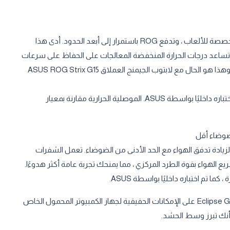
يعد التبريد أحد أكبر التحديات التي تواجه أجهزة الكمبيوتر المحمولة المخصصة للألعاب ، وتدفع ROG باستمرار إلى أبعد الحدود. أدى هذا
الطاقة الحرارية. تساعد درجات الحرارة المنخفضة المعالجات على الحفاظ على سرعات
أعلى للساعة لفترة أطول وتمنع المراوح من التكثيف وإحداث ضوضاء وهذا هو الحال مع لابتوب الجيمنج العملاق ASUS ROG Strix G15
* تحسينات في درجة الحرارة مقارنة بالمركب الحراري التقليدي ، كما تم اختباره داخليًا بواسطة ASUS. الموصلية الحرارية مقارنة بمعيار
ة منحنية مصممة خصيصًا لزيادة تدفق الهواء مع الحد الأدنى من الضوضاء. تعمل الشفرات
 الهواء بقوة الطرد المركزي ، مما يمنحك تجربة عامة أكثر هدوءًا.
أضف القليل من اللون إلى حياتك. لإلقاء نظرة أكثر تحفظًا ، يحافظ Eclipse Gray على الإمكانات الحقيقية لجهاز الكمبيوتر المحمول الخاص