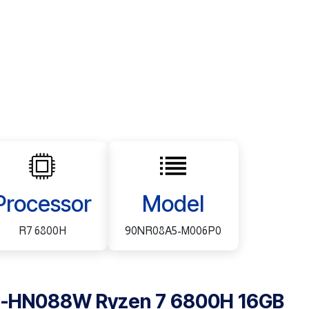
Processor
Model
R7 6800H
90NR08A5-M006P0
C-HN088W Ryzen 7 6800H 16GB