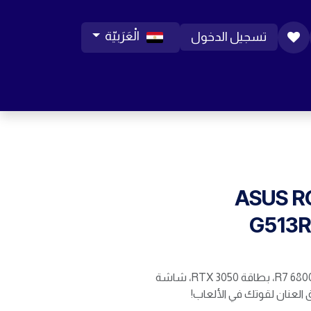
الْعَرَبيّة
تسجيل الدخول
ورات موبايل
مساعدة
المدونة
الوظائف
ASUS RO
G513
ROG Strix G15: معالج R7 6800H، بطاقة RTX 3050، شاشة