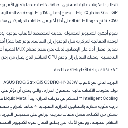
تتطلب المكونات عالية المستوى الطاقة ، خاصة عندما يتعلق الأمر بوحد
3050. تفتح حدود الطاقة الأعلى أداءً أكبر من بطاقات الجرافيكس هذه ، مما يضمن حصولك على أفضل تجربة ألعاب على الإطلاق.
تقوم أجهزة الكمبيوتر المحمولة الحديثة المخصصة للألعاب بتوجيه 
لوحدة المعالجة المركزية قبل الوصول إلى الشاشة. يوفر هذا عمرًا أ
التنافسية ، يمكنك التبديل إلى وضع GPU المباشر الذي يقلل من زمن الوصول ويعزز الأداء بمعدل 15٪.
* قد تختلف زيادة الأداء باختلاف اللعبة
التبريد الذكي مع لابتوب ASUS ROG Strix G15 G513RC-HN088W
درجة مئوية مقارنة بالمعاجين الح
ممكن من الكفاءة. تعمل ملفات تعريف البرامج على تخصيص التجربة 
المهام الخفيفة ، ووضع الأداء الذي يطلق العنان لقوة الكمبيوتر ا