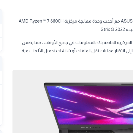
لابتوب الجمينج من أسوس روج ASUS ROG Strix G15 G513RC-HN088W مع أحدث وحدة معالجة مركزية AMD Ryzen ™ 7 6800H
وحدة المعالجة المركزية الخاصة بك بالمعلومات في جميع الأوقات ، مما يضمن
ي دعم PCIe® 4.0 SSD أنك لن تحتاج أبدًا إلى انتظار عمليات نقل الملفات أو شاشات تحميل الألعاب مرة