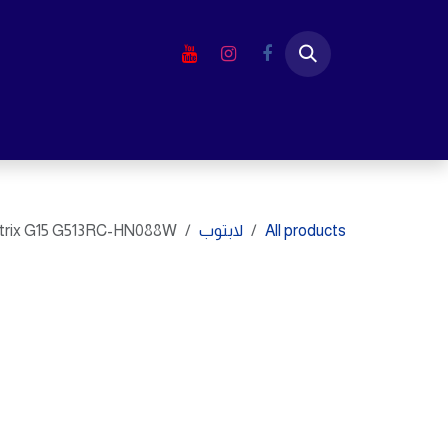
خطي للذهاب إلى المحتوى
الرئيسية
المتجر
لابتوب
شاشا
All products
لابتوب
rix G15 G513RC-HN088W