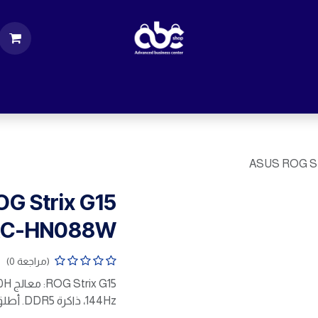
ت
قطع الكمبيوتر
اكسسورات كمبيوتر
إكسس
ASUS ROG St
G Strix G15
RC-HN088W
(مراجعة 0)
144Hz، ذاكرة DDR5. أطلق العنان لقوتك في الألعاب!