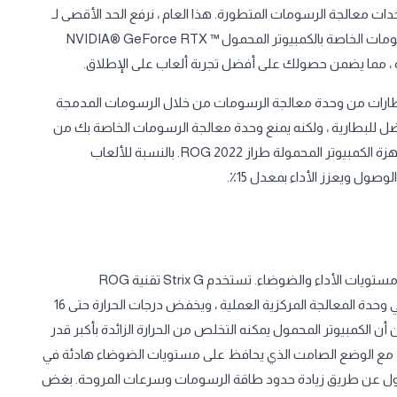
ات معالجة الرسومات المتطورة. هذا العام ، نرفع الحد الأقصى لـ
G’s TGP بمقدار 20 واط ، ليصبح إجمالي 150 واط لوحدة معالجة الرسومات الخاصة بالكمبيوتر المحمول NVIDIA® GeForce RTX ™
الإطارات من وحدة معالجة الرسومات من خلال الرسومات المدمجة
فضل للبطارية ، ولكنه يمنع وحدة معالجة الرسومات الخاصة بك من
تقديم أفضل أداء على الإطلاق. لذلك نحن نقدم مفتاح MUX لجميع أجهزة الكمبيوتر المحمولة طراز 2022 ROG. بالنسبة للألعاب
تولد مكونات الألعاب عالية المستوى الحرارة ، والتي يمكن أن تؤثر على مستويات الأداء والضوضاء. تستخدم Strix G تقنية ROG
Intelligent Cooling ™ للتحكم في درجات الحرارة. يبدأ Liquid Metal في وحدة المعالجة المركزية العملية ، ويخفض درجات الحرارة حتى 16
رارية التقليدية. 4 منافذ للمراوح تضمن أن الكمبيوتر المحمول يمكنه التخلص من الحرارة الزائدة بأكبر قدر
، مع الوضع الصامت الذي يحافظ على مستويات الضوضاء هادئة في
لمحمول عن طريق زيادة حدود طاقة الرسومات وسرعات المروحة. بغض