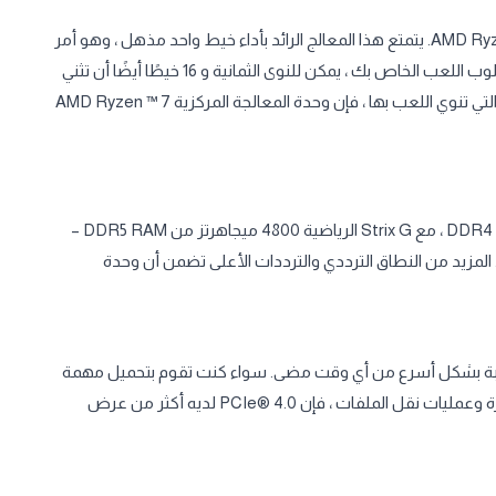
استفد من قوة Ryzen ™ مع وحدة المعالجة المركزية AMD Ryzen ™ 7 6800H. يتمتع هذا المعالج الرائد بأداء خيط واحد مذهل ، وهو أمر
بالغ الأهمية لتجربة ألعاب سلسة. عندما تحتاج إلى دفق أو تسجيل أسلوب اللعب الخاص بك ، يمكن للنوى الثمانية و 16 خيطًا أيضًا أن تثني
عضلاتها متعددة الخيوط دون كسر العرق. بغض النظر عن الطريقة التي تنوي اللعب بها ، فإن وحدة المعالجة المركزية AMD Ryzen ™ 7
يقوم الجيل التالي من تقنية الذاكرة بكتابة البيانات بنسبة 50٪ أسرع من DDR4 ، مع Strix G الرياضية 4800 ميجاهرتز من DDR5 RAM –
جعل معظم أجهزة الكمبيوتر المحمولة DDR4 مخجلة. المزيد من النطاق الترددي والترددات الأعلى تضمن أن وحدة
لتحميل. مع PCIe® 4.0 ، ستدخل إلى اللعبة بشكل أسرع من أي وقت مضى. سواء كنت تقوم بتحميل مهمة
جديدة ، أو تثبيت أحدث لعبة في مكتبتك ، أو العمل مع المشاريع الكبيرة وعمليات نقل الملفات ، فإن PCIe® 4.0 لديه أكثر من عرض