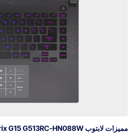
مميزات لابتوب ASUS ROG Strix G15 G513RC-HN088W